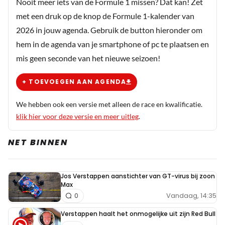
Nooit meer iets van de Formule 1 missen? Dat kan! Zet
elkaar om de oren.
met een druk op de knop de Formule 1-kalender van
2026 in jouw agenda. Gebruik de button hieronder om
John van de Pol
hem in de agenda van je smartphone of pc te plaatsen en
2 januari 2020 09:04
mis geen seconde van het nieuwe seizoen!
Haas valt bij mij niet onder de topteams. Volgens mij
doelt men in dit artikel op Red Bull, Ferrari en
+ TOEVOEGEN AAN AGENDA
Mercedes.
We hebben ook een versie met alleen de race en kwalificatie.
klik hier voor deze versie en meer uitleg
.
Wim Stenekes
NET BINNEN
2 januari 2020 12:35
Kflschmnn1? spelling?
Jos Verstappen aanstichter van GT-virus bij zoon
Max
Ozzy
Vandaag, 14:35
0
2 januari 2020 12:36
Verstappen haalt het onmogelijke uit zijn Red Bull
De beste stuurlui staan al wal.. De meest irritante