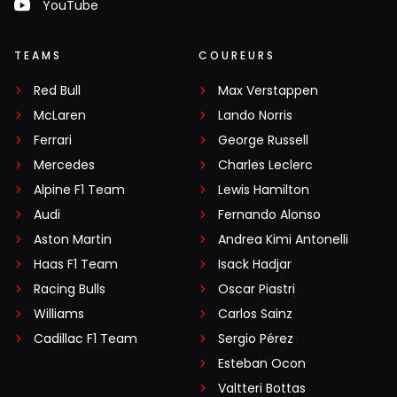
YouTube
TEAMS
COUREURS
Red Bull
Max Verstappen
McLaren
Lando Norris
Ferrari
George Russell
Mercedes
Charles Leclerc
Alpine F1 Team
Lewis Hamilton
Audi
Fernando Alonso
Aston Martin
Andrea Kimi Antonelli
Haas F1 Team
Isack Hadjar
Racing Bulls
Oscar Piastri
Williams
Carlos Sainz
Cadillac F1 Team
Sergio Pérez
Esteban Ocon
Valtteri Bottas