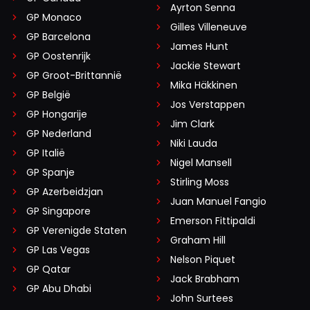
Ayrton Senna
GP Monaco
Gilles Villeneuve
GP Barcelona
James Hunt
GP Oostenrijk
Jackie Stewart
GP Groot-Brittannië
Mika Häkkinen
GP België
Jos Verstappen
GP Hongarije
Jim Clark
GP Nederland
Niki Lauda
GP Italië
Nigel Mansell
GP Spanje
Stirling Moss
GP Azerbeidzjan
Juan Manuel Fangio
GP Singapore
Emerson Fittipaldi
GP Verenigde Staten
Graham Hill
GP Las Vegas
Nelson Piquet
GP Qatar
Jack Brabham
GP Abu Dhabi
John Surtees