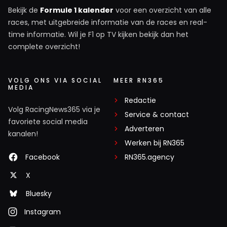
van het padje. En dat van het padje is niet van vandaag of
Bekijk de
Formule 1 kalender
voor een overzicht van alle
races, met uitgebreide informatie van de races en real-
gister. Beste vent verder hoor, maar ik hoop dat de dokter
time informatie. Wil je F1 op TV kijken bekijk dan het
een pilletje voor hem heeft die die plaat voor zn kop kan
complete overzicht!
laten wegsmelten. (Zou niet meevallen! lol)
VOLG ONS VIA SOCIAL
MEER RN365
MEDIA
Redactie
Meepraten? Dat kan! Je hoeft je alleen maar aan te
Volg RacingNews365 via je
Service & contact
melden met een RN365-account.
favoriete social media
Adverteren
kanalen!
Werken bij RN365
INLOGGEN
AANMELDEN
Facebook
RN365.agency
X
Bluesky
Instagram