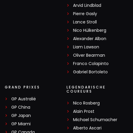
Arvid Lindblad
Pierre Gasly
Lance Stroll
Nico Hülkenberg
Alexander Albon
Liam Lawson
Oliver Bearman
Franco Colapinto
Gabriel Bortoleto
GRAND PRIXES
LEGENDARISCHE
COUREURS
GP Australië
Nico Rosberg
GP China
Alain Prost
GP Japan
Michael Schumacher
GP Miami
Alberto Ascari
GP Canada