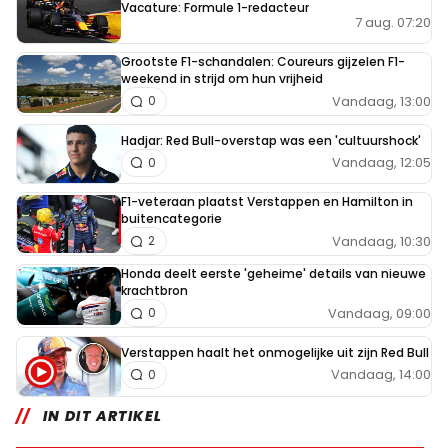
Vacature: Formule 1-redacteur
7 aug. 07:20
Grootste F1-schandalen: Coureurs gijzelen F1-
weekend in strijd om hun vrijheid
Vandaag, 13:00
0
Hadjar: Red Bull-overstap was een 'cultuurshock'
Vandaag, 12:05
0
F1-veteraan plaatst Verstappen en Hamilton in
buitencategorie
Vandaag, 10:30
2
Honda deelt eerste 'geheime' details van nieuwe
krachtbron
Vandaag, 09:00
0
Verstappen haalt het onmogelijke uit zijn Red Bull
Vandaag, 14:00
0
IN DIT ARTIKEL