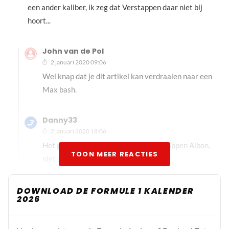
een ander kaliber, ik zeg dat Verstappen daar niet bij
hoort...
John van de Pol
2 januari 2020 09:06
Wel knap dat je dit artikel kan verdraaien naar een
Max bash.
Danny33
2 januari 2020 18:06
Het gaat hier om de combinatie Verstappen Albon,
TOON MEER REACTIES
niet om Max alleen
DOWNLOAD DE FORMULE 1 KALENDER
2026
monster truck
2 januari 2020 08:18
Dit is echt lariekoek kijk eens naar de Hasen die rijden