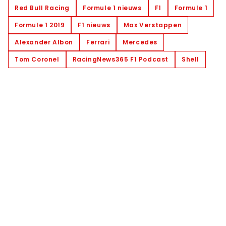
Red Bull Racing
Formule 1 nieuws
F1
Formule 1
Formule 1 2019
F1 nieuws
Max Verstappen
Alexander Albon
Ferrari
Mercedes
Tom Coronel
RacingNews365 F1 Podcast
Shell