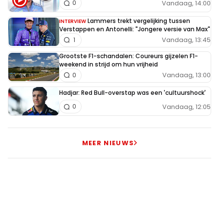
Vandaag, 14:00
0
tweeling van Nederland ook trouwens.
Lammers trekt vergelijking tussen
INTERVIEW
Verstappen en Antonelli: "Jongere versie van Max"
Vandaag, 13:45
1
simon55
Grootste F1-schandalen: Coureurs gijzelen F1-
2 januari 2020 15:40
weekend in strijd om hun vrijheid
De allerbeste stuurlui zitten eeer even op de plek van de
Vandaag, 13:00
0
courreur. Die TombCorjani kan er zelf geen ene zak van , t
Hadjar: Red Bull-overstap was een 'cultuurshock'
is n blaaskaak
Vandaag, 12:05
0
FK1
MEER NIEUWS
2 januari 2020 18:23
2020 zal voor Max het seizoen zijn om te leveren, de tijd
van de praatjes is nu echt voorbij, maakt niet uit welke
teamgenoot je hebt. . .