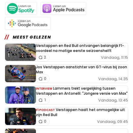
MEEST GELEZEN
Verstappen en Red Bull ontvangen belangrijk F1-
voordeel na matige eerste seizoenshelft
Vandaag, 11:15
2
Jos Verstappen aanstichter van GT-virus bij zoon
Max
Vandaag, 14:35
0
Lammers trekt vergelijking tussen
INTERVIEW
Verstappen en Antonelli: "Jongere versie van Max"
Vandaag, 13:45
1
Verstappen haalt het onmogelijke uit
F1 PODCAST
zijn Red Bull
Vandaag, 09:45
0