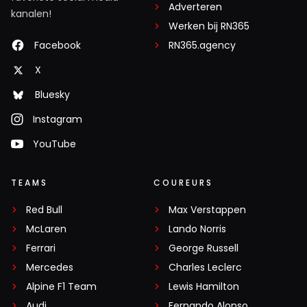
Adverteren
kanalen!
Werken bij RN365
Facebook
RN365.agency
X
Bluesky
Instagram
YouTube
TEAMS
COUREURS
Red Bull
Max Verstappen
McLaren
Lando Norris
Ferrari
George Russell
Mercedes
Charles Leclerc
Alpine F1 Team
Lewis Hamilton
Audi
Fernando Alonso