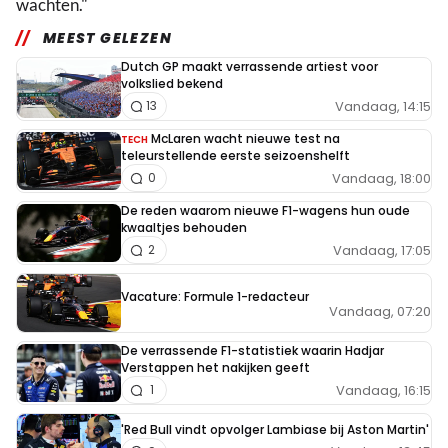
wachten."
MEEST GELEZEN
Dutch GP maakt verrassende artiest voor
volkslied bekend
Vandaag, 14:15
13
McLaren wacht nieuwe test na
TECH
teleurstellende eerste seizoenshelft
Vandaag, 18:00
0
De reden waarom nieuwe F1-wagens hun oude
kwaaltjes behouden
Vandaag, 17:05
2
Vacature: Formule 1-redacteur
Vandaag, 07:20
De verrassende F1-statistiek waarin Hadjar
Verstappen het nakijken geeft
Vandaag, 16:15
1
'Red Bull vindt opvolger Lambiase bij Aston Martin'