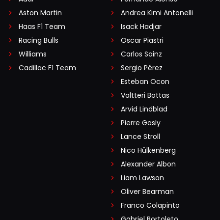
Aston Martin
Andrea Kimi Antonelli
Haas F1 Team
Isack Hadjar
Racing Bulls
Oscar Piastri
Williams
Carlos Sainz
Cadillac F1 Team
Sergio Pérez
Esteban Ocon
Valtteri Bottas
Arvid Lindblad
Pierre Gasly
Lance Stroll
Nico Hülkenberg
Alexander Albon
Liam Lawson
Oliver Bearman
Franco Colapinto
Gabriel Bortoleto