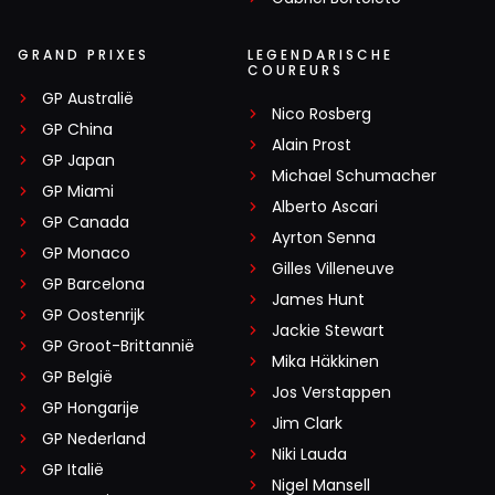
GRAND PRIXES
LEGENDARISCHE
COUREURS
GP Australië
Nico Rosberg
GP China
Alain Prost
GP Japan
Michael Schumacher
GP Miami
Alberto Ascari
GP Canada
Ayrton Senna
GP Monaco
Gilles Villeneuve
GP Barcelona
James Hunt
GP Oostenrijk
Jackie Stewart
GP Groot-Brittannië
Mika Häkkinen
GP België
Jos Verstappen
GP Hongarije
Jim Clark
GP Nederland
Niki Lauda
GP Italië
Nigel Mansell