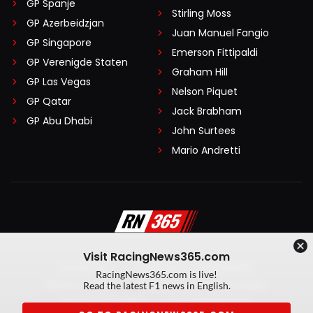
GP Spanje
Stirling Moss
GP Azerbeidzjan
Juan Manuel Fangio
GP Singapore
Emerson Fittipaldi
GP Verenigde Staten
Graham Hill
GP Las Vegas
Nelson Piquet
GP Qatar
Jack Brabham
GP Abu Dhabi
John Surtees
Mario Andretti
Visit RacingNews365.com
Disclaimer
Algemene voorwaarden
RacingNews365.com is live!
Privacy Policy
Created by On Your Marks
Read the latest F1 news in English.
Privacy manager
Kansspeluitingen