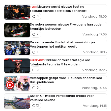
McLaren wacht nieuwe test na
TECH
teleurstellende eerste seizoenshelft
Vandaag, 18:00
0
De reden waarom nieuwe F1-wagens hun oude
kwaaltjes behouden
Vandaag, 17:05
2
De verrassende F1-statistiek waarin Hadjar
Verstappen het nakijken geeft
Vandaag, 16:15
1
Cadillac onthult strategie om
INTERVIEW
'allerbeste team' in F1 te worden
Vandaag, 15:25
0
Verstappen getipt voor F1-succes ondanks Red
Bull-problemen
Vandaag, 14:45
0
Dutch GP maakt verrassende artiest voor
volkslied bekend
Vandaag, 14:15
13