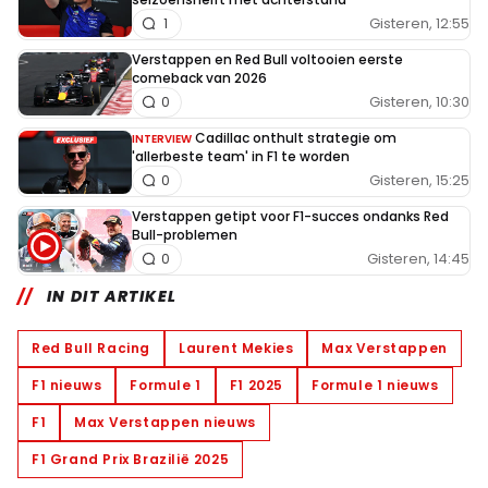
Gisteren, 12:55
1
Verstappen en Red Bull voltooien eerste
comeback van 2026
Gisteren, 10:30
0
Cadillac onthult strategie om
INTERVIEW
'allerbeste team' in F1 te worden
Gisteren, 15:25
0
Verstappen getipt voor F1-succes ondanks Red
Bull-problemen
Gisteren, 14:45
0
IN DIT ARTIKEL
Red Bull Racing
Laurent Mekies
Max Verstappen
F1 nieuws
Formule 1
F1 2025
Formule 1 nieuws
F1
Max Verstappen nieuws
F1 Grand Prix Brazilië 2025