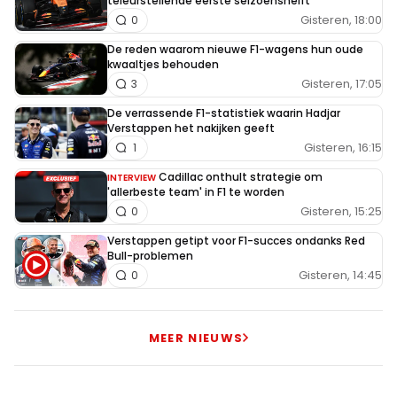
teleurstellende eerste seizoenshelft
Gisteren, 18:00
0
De reden waarom nieuwe F1-wagens hun oude
kwaaltjes behouden
Gisteren, 17:05
3
De verrassende F1-statistiek waarin Hadjar
Verstappen het nakijken geeft
Gisteren, 16:15
1
Cadillac onthult strategie om
INTERVIEW
'allerbeste team' in F1 te worden
Gisteren, 15:25
0
Verstappen getipt voor F1-succes ondanks Red
Bull-problemen
Gisteren, 14:45
0
MEER NIEUWS