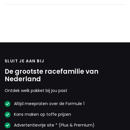
GewoonK
6 december 2019 14:32
Heb vaker positieve berichten gehoord.
nelis
6 december 2019 18:45
Genoeg als je de moeite neemt om het te lezen
SLUIT JE AAN BIJ
De grootste racefamilie van
Nederland
Carlos Science
6 december 2019 14:40
Ontdek welk pakket bij jou past
Voor mijn gevoel gaat er vanaf nu minimaal eens per
week een artikel als deze verschijnen haha. Was het maar
Altijd meepraten over de Formule 1
vast eind februari.
Kans maken op toffe prijzen
Advertentievrije site * (Plus & Premium)