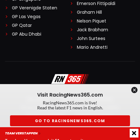
Emerson Fittipaldi
GP Verenigde Staten
Graham Hill
GP Las Vegas
Nelson Piquet
GP Qatar
Jack Brabham
GP Abu Dhabi
John Surtees
Mario Andretti
Visit RacingNews365.com
Disclaimer
Algemene voorwaarden
RacingNews365.com is live!
Privacy Policy
Created by On Your Marks
Read the latest F1 news in English.
Privacy manager
Kansspeluitingen
GO TO RACINGNEWS365.COM
© 2026 RacingNews365. Alle rechten voorbehouden
TEAM VERSTAPPEN
Don't show again