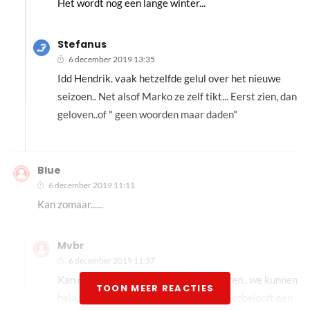
Het wordt nog een lange winter...
Stefanus
6 december 2019 13:35
Idd Hendrik. vaak hetzelfde gelul over het nieuwe
seizoen.. Net alsof Marko ze zelf tikt... Eerst zien, dan
geloven..of " geen woorden maar daden"
Blue
6 december 2019 11:11
Kan zomaar......
Mvbr
6 december 2019 11:37
Kan ook zomaar niet.. de tijd zal het leren.. we kunnen
TOON MEER REACTIES
helaas nietin de keukens kijken maar hetbelooft een