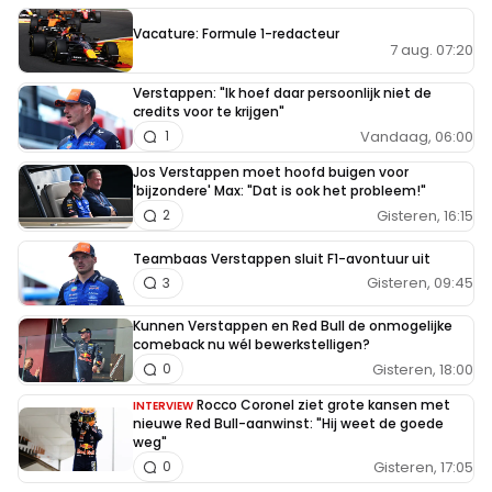
Vacature: Formule 1-redacteur
7 aug. 07:20
Verstappen: "Ik hoef daar persoonlijk niet de
credits voor te krijgen"
Vandaag, 06:00
1
Jos Verstappen moet hoofd buigen voor
'bijzondere' Max: "Dat is ook het probleem!"
Gisteren, 16:15
2
Teambaas Verstappen sluit F1-avontuur uit
Gisteren, 09:45
3
Kunnen Verstappen en Red Bull de onmogelijke
comeback nu wél bewerkstelligen?
Gisteren, 18:00
0
Rocco Coronel ziet grote kansen met
INTERVIEW
nieuwe Red Bull-aanwinst: "Hij weet de goede
weg"
Gisteren, 17:05
0