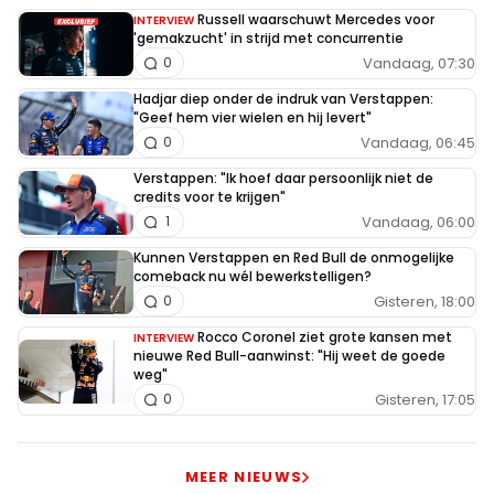
6 december 2019 13:14
Russell waarschuwt Mercedes voor
INTERVIEW
Men zal inzetten op een evolutie van huidige auto. Denk
'gemakzucht' in strijd met concurrentie
niet dat ze voor 2020 de gok nemen door met iets nieuws
Vandaag, 07:30
0
te komen, dus we gaan zeker geen "revolutionaire RB16"
Hadjar diep onder de indruk van Verstappen:
zien (tenzij ze, net als Ferrari, iets vinden wat op het
"Geef hem vier wielen en hij levert"
Vandaag, 06:45
0
randje is, of er overheen? :-). Maar hopelijk wel een hele
goede!
Verstappen: "Ik hoef daar persoonlijk niet de
credits voor te krijgen"
Vandaag, 06:00
1
nelis
Kunnen Verstappen en Red Bull de onmogelijke
6 december 2019 15:08
comeback nu wél bewerkstelligen?
Ik denk het wel ze weten wat er aan de achterkant
Gisteren, 18:00
0
short die is niet 100% maar dat konden ze niet
Rocco Coronel ziet grote kansen met
INTERVIEW
verhelpen met het huidige chassis dat heb ik eens
nieuwe Red Bull-aanwinst: "Hij weet de goede
weg"
een keer gelezen en de nieuwe motor met meer
Gisteren, 17:05
0
kracht moeten ze het chassis ook aanpassen +
versnellingsbak
MEER NIEUWS