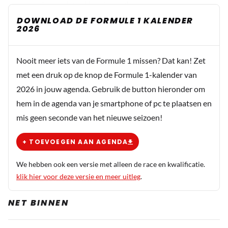
heeeeel mooi jaar te worden..
DOWNLOAD DE FORMULE 1 KALENDER
2026
Oma Mieke
6 december 2019 11:47
Nooit meer iets van de Formule 1 missen? Dat kan! Zet
Spannend Ben benieuwd of RBR het waar kan maken ? :o)
met een druk op de knop de Formule 1-kalender van
2026 in jouw agenda. Gebruik de button hieronder om
hem in de agenda van je smartphone of pc te plaatsen en
Artis
mis geen seconde van het nieuwe seizoen!
6 december 2019 12:22
Revolutionaire RB16 is voorlopig nog maar een kreet.
+ TOEVOEGEN AAN AGENDA
Ben benieuwd, maar dit is een beetje dat hoog van de
toren blazen ver voor de start van het nieuwe seizoen,
We hebben ook een versie met alleen de race en kwalificatie.
Tegen die tijd beginnen weer de gematigde verhalen,
klik hier voor deze versie en meer uitleg
.
NET BINNEN
Peter Biesheuvel