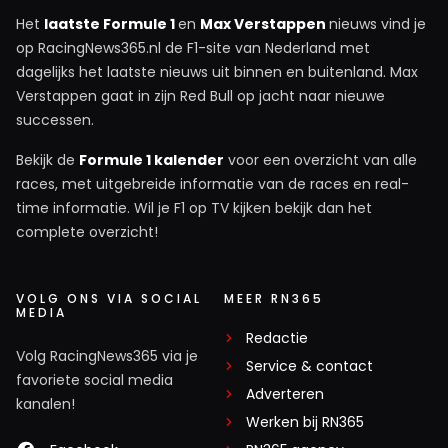
Het
laatste Formule 1
en
Max Verstappen
nieuws vind je
op RacingNews365.nl de F1-site van Nederland met
dagelijks het laatste nieuws uit binnen en buitenland. Max
Verstappen gaat in zijn Red Bull op jacht naar nieuwe
successen.
Bekijk de
Formule 1 kalender
voor een overzicht van alle
races, met uitgebreide informatie van de races en real-
time informatie. Wil je F1 op TV kijken bekijk dan het
complete overzicht!
VOLG ONS VIA SOCIAL
MEER RN365
MEDIA
Redactie
Volg RacingNews365 via je
Service & contact
favoriete social media
Adverteren
kanalen!
Werken bij RN365