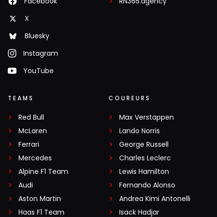
Facebook
RN365.agency
X
Bluesky
Instagram
YouTube
TEAMS
COUREURS
Red Bull
Max Verstappen
McLaren
Lando Norris
Ferrari
George Russell
Mercedes
Charles Leclerc
Alpine F1 Team
Lewis Hamilton
Audi
Fernando Alonso
Aston Martin
Andrea Kimi Antonelli
Haas F1 Team
Isack Hadjar