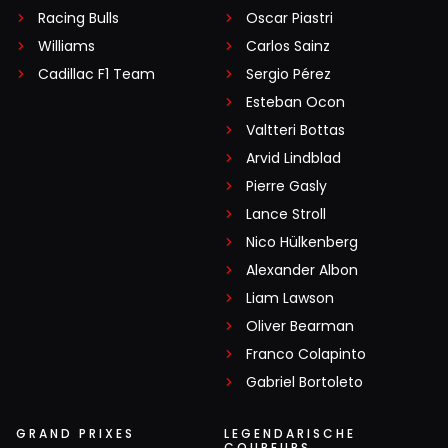
Racing Bulls
Oscar Piastri
Williams
Carlos Sainz
Cadillac F1 Team
Sergio Pérez
Esteban Ocon
Valtteri Bottas
Arvid Lindblad
Pierre Gasly
Lance Stroll
Nico Hülkenberg
Alexander Albon
Liam Lawson
Oliver Bearman
Franco Colapinto
Gabriel Bortoleto
GRAND PRIXES
LEGENDARISCHE
COUREURS