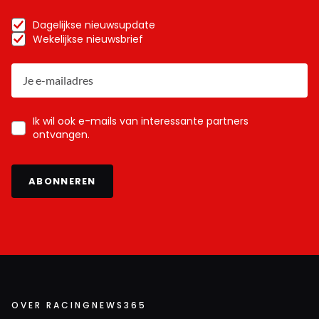
Bla bla bla ! Dream on
Dagelijkse nieuwsupdate
Wekelijkse nieuwsbrief
Meepraten? Dat kan! Je hoeft je alleen maar aan te
melden met een RN365-account.
Ik wil ook e-mails van interessante partners
ontvangen.
INLOGGEN
AANMELDEN
ABONNEREN
OVER RACINGNEWS365