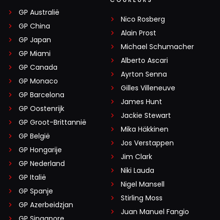
GP Australië
Nico Rosberg
GP China
Alain Prost
GP Japan
Michael Schumacher
GP Miami
Alberto Ascari
GP Canada
Ayrton Senna
GP Monaco
Gilles Villeneuve
GP Barcelona
James Hunt
GP Oostenrijk
Jackie Stewart
GP Groot-Brittannië
Mika Häkkinen
GP België
Jos Verstappen
GP Hongarije
Jim Clark
GP Nederland
Niki Lauda
GP Italië
Nigel Mansell
GP Spanje
Stirling Moss
GP Azerbeidzjan
Juan Manuel Fangio
GP Singapore