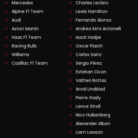
Mercedes
Charles Leclerc
Alpine F1 Team
Lewis Hamilton
Audi
Fernando Alonso
Aston Martin
Andrea Kimi Antonelli
Haas F1 Team
Isack Hadjar
Racing Bulls
Oscar Piastri
Williams
Carlos Sainz
Cadillac F1 Team
Sergio Pérez
Esteban Ocon
Valtteri Bottas
Arvid Lindblad
Pierre Gasly
Lance Stroll
Nico Hülkenberg
Alexander Albon
Liam Lawson