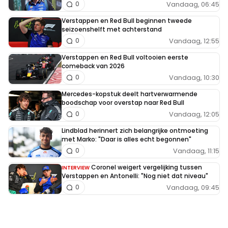
Vandaag, 06:45
0
Verstappen en Red Bull beginnen tweede
seizoenshelft met achterstand
Vandaag, 12:55
0
Verstappen en Red Bull voltooien eerste
comeback van 2026
Vandaag, 10:30
0
Mercedes-kopstuk deelt hartverwarmende
boodschap voor overstap naar Red Bull
Vandaag, 12:05
0
Lindblad herinnert zich belangrijke ontmoeting
met Marko: "Daar is alles echt begonnen"
Vandaag, 11:15
0
Coronel weigert vergelijking tussen
INTERVIEW
Verstappen en Antonelli: "Nog niet dat niveau"
Vandaag, 09:45
0