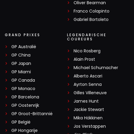
Oliver Bearman
Franco Colapinto
Gabriel Bortoleto
GRAND PRIXES
LEGENDARISCHE
COUREURS
GP Australië
Nico Rosberg
GP China
Alain Prost
GP Japan
Michael Schumacher
GP Miami
Alberto Ascari
GP Canada
Ayrton Senna
GP Monaco
Gilles Villeneuve
GP Barcelona
James Hunt
GP Oostenrijk
Jackie Stewart
GP Groot-Brittannië
Mika Häkkinen
GP België
Jos Verstappen
GP Hongarije