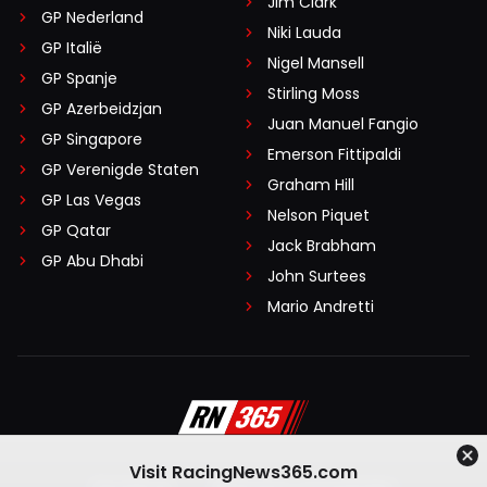
Jim Clark
GP Nederland
Niki Lauda
GP Italië
Nigel Mansell
GP Spanje
Stirling Moss
GP Azerbeidzjan
Juan Manuel Fangio
GP Singapore
Emerson Fittipaldi
GP Verenigde Staten
Graham Hill
GP Las Vegas
Nelson Piquet
GP Qatar
Jack Brabham
GP Abu Dhabi
John Surtees
Mario Andretti
Visit RacingNews365.com