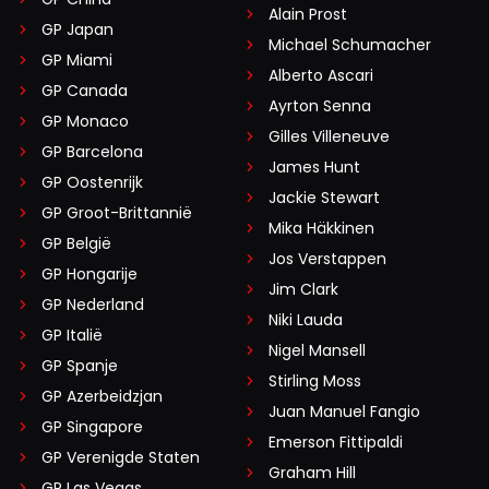
Alain Prost
GP Japan
Michael Schumacher
GP Miami
Alberto Ascari
GP Canada
Ayrton Senna
GP Monaco
Gilles Villeneuve
GP Barcelona
James Hunt
GP Oostenrijk
Jackie Stewart
GP Groot-Brittannië
Mika Häkkinen
GP België
Jos Verstappen
GP Hongarije
Jim Clark
GP Nederland
Niki Lauda
GP Italië
Nigel Mansell
GP Spanje
Stirling Moss
GP Azerbeidzjan
Juan Manuel Fangio
GP Singapore
Emerson Fittipaldi
GP Verenigde Staten
Graham Hill
GP Las Vegas