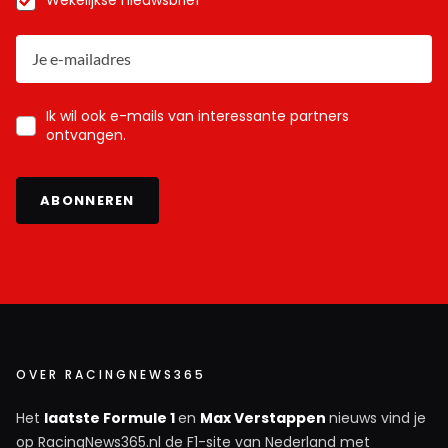
Wekelijkse nieuwsbrief
Ik wil ook e-mails van interessante partners
ontvangen.
ABONNEREN
OVER RACINGNEWS365
Het
laatste Formule 1
en
Max Verstappen
nieuws vind je
op RacingNews365.nl de F1-site van Nederland met