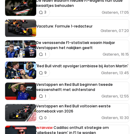
De reden waarom nieuwe F1-wagens hun oude
kwaaltjes behouden
Gisteren, 17:05
3
Vacature: Formule 1-redacteur
Gisteren, 07:20
De verrassende F1-statistiek waarin Hadjar
Verstappen het nakijken geeft
Gisteren, 16:15
1
'Red Bull vindt opvolger Lambiase bij Aston Martin'
Gisteren, 13:45
9
Verstappen en Red Bull beginnen tweede
seizoenshelft met achterstand
Gisteren, 12:55
1
Verstappen en Red Bull voltooien eerste
comeback van 2026
Gisteren, 10:30
0
Cadillac onthult strategie om
INTERVIEW
'allerbeste team' in F1 te worden