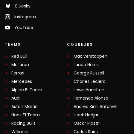
Bluesky
Instagram
YouTube
TEAMS
COUREURS
Red Bull
Max Verstappen
McLaren
Lando Norris
Ferrari
George Russell
Mercedes
Charles Leclerc
Alpine F1 Team
Lewis Hamilton
Audi
Fernando Alonso
Aston Martin
Andrea Kimi Antonelli
Haas F1 Team
Isack Hadjar
Racing Bulls
Oscar Piastri
Williams
Carlos Sainz