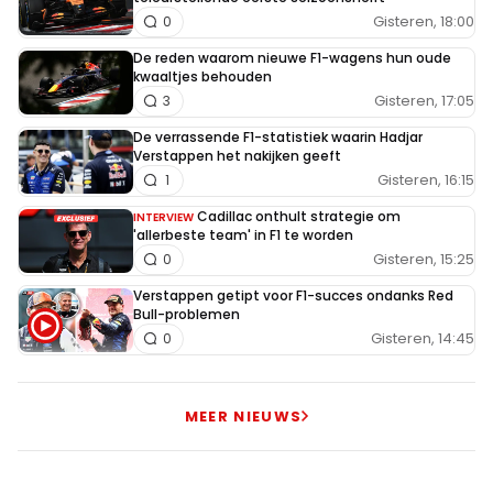
Gisteren, 18:00
0
De reden waarom nieuwe F1-wagens hun oude
kwaaltjes behouden
Gisteren, 17:05
3
De verrassende F1-statistiek waarin Hadjar
Verstappen het nakijken geeft
Gisteren, 16:15
1
Cadillac onthult strategie om
INTERVIEW
'allerbeste team' in F1 te worden
Gisteren, 15:25
0
Verstappen getipt voor F1-succes ondanks Red
Bull-problemen
Gisteren, 14:45
0
MEER NIEUWS