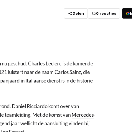
Delen
0
reacties
I
n nu geschud. Charles Leclerc is de komende
21 luistert naar de naam Carlos Sainz, die
jaard in Italiaanse dienst is in de historie
rond. Daniel Ricciardo komt over van
 de teamleiding. Met de komst van
Mercedes
-
nd jaar wellicht de aansluiting vinden bij
l
en Ferrari.