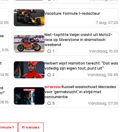
Vacature: Formule 1-redacteur
7 aug. 07:20
12:05
Niet-topfitte Veijer crasht uit Moto2-
uw
race op Silverstone in dramatisch
weekend
11:15
Vandaag, 10:30
1
t
Herbert wijst Hamilton terecht: "Dat was
volledig zijn eigen fout, punt uit"
14:15
Vandaag, 09:45
2
Russell waarschuwt Mercedes
INTERVIEW
rd
voor 'gemakzucht' in strijd met
n!"
concurrentie
08:15
Vandaag, 07:30
5
rmule 1
F1 nieuws