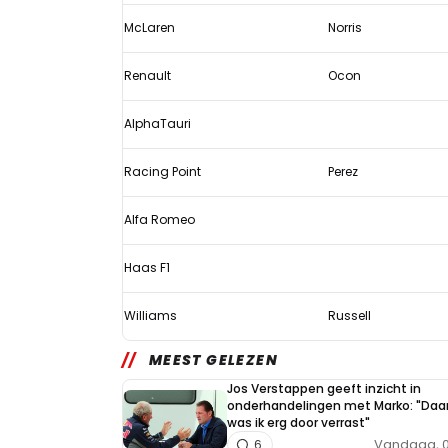
is
McLaren
Norris
wat
we
Renault
Ocon
weten
AlphaTauri
Racing Point
Perez
Alfa Romeo
Haas F1
Williams
Russell
MEEST GELEZEN
Jos Verstappen geeft inzicht in
onderhandelingen met Marko: "Daa
was ik erg door verrast"
Vandaag, 0
6