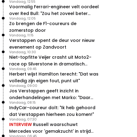
Vandaag, 12:55
Voormalig Ferrari-engineer velt oordeel
over Red Bull: "Zou het zoveel beter
Vandaag, 12:05
moeten doen"
Zo brengen de F1-coureurs de
zomerstop door
Vandaag, 11:15
Verstappen opent de deur voor nieuw
evenement op Zandvoort
Vandaag, 10:30
Niet-topfitte Veijer crasht uit Moto2-
race op Silverstone in dramatisch
Vandaag, 09:45
weekend
Herbert wijst Hamilton terecht: "Dat was
volledig zijn eigen fout, punt uit"
Vandaag, 09:00
Jos Verstappen geeft inzicht in
onderhandelingen met Marko: "Daar
Vandaag, 08:15
was ik erg door verrast"
IndyCar-coureur dolt: "Ik heb gehoord
dat Verstappen hierheen zou komen!"
Vandaag, 07:30
INTERVIEW
Russell waarschuwt
Mercedes voor 'gemakzucht' in strijd
Vandaag, 06:45