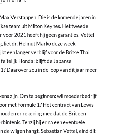
Max Verstappen
. Die is de komende jaren in
ijkse team uit Milton Keynes. Het tweede
ar voor 2021 heeft hij geen garanties. Vettel
ng, liet dr. Helmut Marko deze week
jkt een langer verblijf voor de Britse Thai
feitelijk Honda: blijft de Japanse
1? Daarover zou in de loop van dit jaar meer
ens zijn. Om te beginnen: wil moederbedrijf
door met Formule 1? Het contract van Lewis
s houden er rekening mee dat de Brit een
intenis. Tenzij hij er na een eventuele
 de wilgen hangt. Sebastian Vettel, eind dit