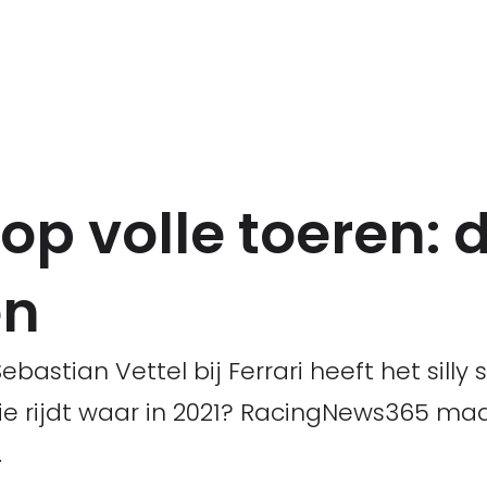
op volle toeren: di
en
astian Vettel bij Ferrari heeft het silly 
ie rijdt waar in 2021? RacingNews365 ma
.