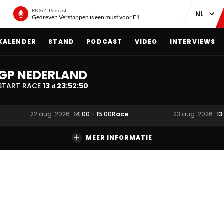
RN365 Podcast
Gedreven Verstappen is een must voor F1
KALENDER
STAND
PODCAST
VIDEO
INTERVIEWS
GP NEDERLAND
START RACE
13
23
:
52
:
49
d
Race
22 aug. 2026
14:00
-
15:00
23 aug. 2026
13
MEER INFORMATIE