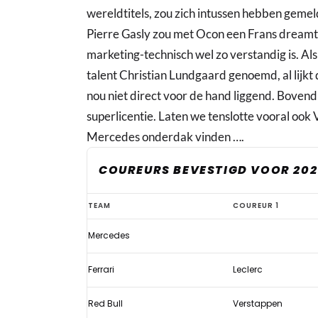
wereldtitels, zou zich intussen hebben gemeld.
Pierre Gasly zou met Ocon een Frans dreamt
marketing-technisch wel zo verstandig is. A
talent Christian Lundgaard genoemd, al lijkt
nou niet direct voor de hand liggend. Bovendi
superlicentie. Laten we tenslotte vooral ook V
Mercedes onderdak vinden ….
COUREURS BEVESTIGD VOOR 202
Silly
TEAM
COUREUR 1
season
Mercedes
op
volle
Ferrari
Leclerc
toeren:
dit
Red Bull
Verstappen