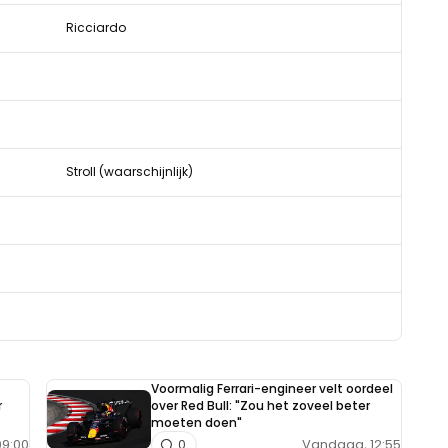
Ricciardo
Stroll (waarschijnlijk)
Voormalig Ferrari-engineer velt oordeel
r
over Red Bull: "Zou het zoveel beter
moeten doen"
9:00
Vandaag, 12:55
0