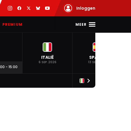
Inloggen
MEER
PREMIUM
ITALIË
SPANJE
6 SEP. 2026
13 SEP. 2026
:00
-
15:00