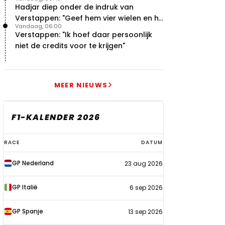
met concurrentie
Hadjar diep onder de indruk van
Verstappen: "Geef hem vier wielen en hij
Vandaag, 06:00
levert"
Verstappen: "Ik hoef daar persoonlijk
niet de credits voor te krijgen"
MEER NIEUWS
F1-KALENDER 2026
F1-
RACE
DATUM
kalender
GP Nederland
23 aug 2026
2026
GP Italië
6 sep 2026
GP Spanje
13 sep 2026