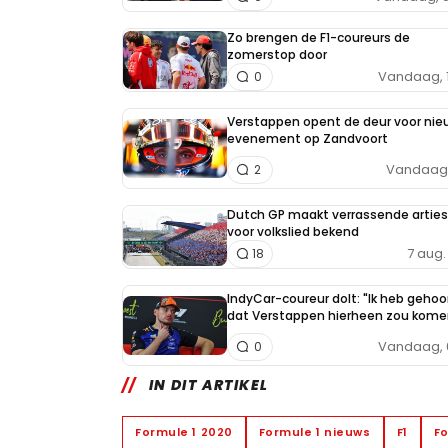
Zo brengen de F1-coureurs de
zomerstop door
Vandaag, 
0
Verstappen opent de deur voor nie
evenement op Zandvoort
Vandaag, 
2
Dutch GP maakt verrassende arties
voor volkslied bekend
7 aug. 
18
IndyCar-coureur dolt: "Ik heb gehoo
dat Verstappen hierheen zou kome
Vandaag, 
0
IN DIT ARTIKEL
Formule 1 2020
Formule 1 nieuws
F1
Fo