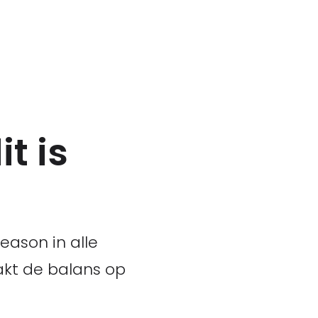
t is
season in alle
akt de balans op