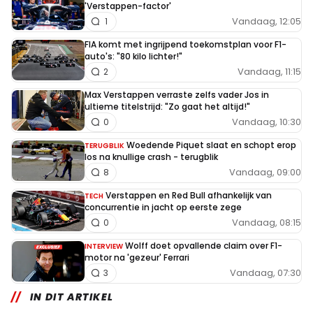
'Verstappen-factor'
Vandaag, 12:05
1
FIA komt met ingrijpend toekomstplan voor F1-
auto's: "80 kilo lichter!"
Vandaag, 11:15
2
Max Verstappen verraste zelfs vader Jos in
ultieme titelstrijd: "Zo gaat het altijd!"
Vandaag, 10:30
0
Woedende Piquet slaat en schopt erop
TERUGBLIK
los na knullige crash - terugblik
Vandaag, 09:00
8
Verstappen en Red Bull afhankelijk van
TECH
concurrentie in jacht op eerste zege
Vandaag, 08:15
0
Wolff doet opvallende claim over F1-
INTERVIEW
motor na 'gezeur' Ferrari
Vandaag, 07:30
3
IN DIT ARTIKEL