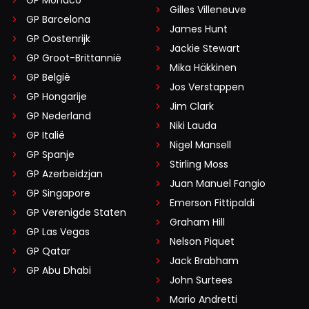
Gilles Villeneuve
GP Barcelona
James Hunt
GP Oostenrijk
Jackie Stewart
GP Groot-Brittannië
Mika Häkkinen
GP België
Jos Verstappen
GP Hongarije
Jim Clark
GP Nederland
Niki Lauda
GP Italië
Nigel Mansell
GP Spanje
Stirling Moss
GP Azerbeidzjan
Juan Manuel Fangio
GP Singapore
Emerson Fittipaldi
GP Verenigde Staten
Graham Hill
GP Las Vegas
Nelson Piquet
GP Qatar
Jack Brabham
GP Abu Dhabi
John Surtees
Mario Andretti