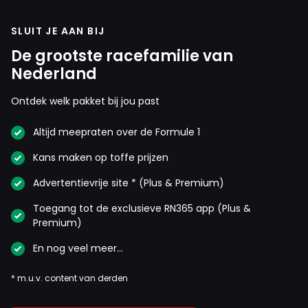
zijn kunnen ze ook kritisch zijn op Max als dat nodig
is. Er zit een verschil tussen een smeercampagne
SLUIT JE AAN BIJ
voeren of kritisch zijn.
De grootste racefamilie van
Nederland
Ontdek welk pakket bij jou past
Georgina van Adrichem
15 september 2025 13:42
Altijd meepraten over de Formule 1
Ik vind die Kravitz een raar mannetje om met dit verhaal
te komen. Hij schrijft wel rare dingen over coureurs.
Kans maken op toffe prijzen
Zeker een fan van Britse deelnemers op wat voor manier
Advertentievrije site * (Plus & Premium)
dan ook.
Toegang tot de exclusieve RN365 app (Plus &
Premium)
En nog veel meer…
Meepraten? Dat kan! Je hoeft je alleen maar aan te
* m.u.v. content van derden
melden met een RN365-account.