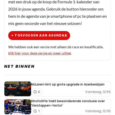
met een druk op de knop de Formule 1-kalender van
Dit bericht is aangepast op:
15-09
2026 in jouw agenda. Gebruik de button hieronder om
hem in de agenda van je smartphone of pc te plaatsen en
HaroldLT
mis geen seconde van het nieuwe seizoen!
15 september 2025 18:56
Olaf Mol is wel wat scherper over coureurs dan
+ TOEVOEGEN AAN AGENDA
anderen, maar dat is in een mate die ik niet
We hebben ook een versie met alleen de race en kwalificatie.
bedoel. Ik heb hem nooit een langdurige
klik hier voor deze versie en meer uitleg
.
smeercampagne over een coureur zien opzetten
om die persoon te beschadigen. En al helemaal
NET BINNEN
niet in samenwerking met het concurrerende
team en hun coureur. Ik geloof niet dat je Mol
van iets dergelijks kunt beschuldigen. Sky,
McLaren hint op grote upgrade in Azerbeidzjan
Hamilton en Mercedes hebben het wel heel bont
Vandaag, 12:55
0
gemaakt over Max. En dan heb je nu figuren die
Hinchcliffe trekt bewonderende conclusie over
jammeren dat ze zich schamen om Nederlander
'Verstappen-factor'
te zijn, omdat Hamilton niet gepruimd wordt. Ik
Vandaag, 12:05
1
vraag me af hoe erg die gozer zich schaamde