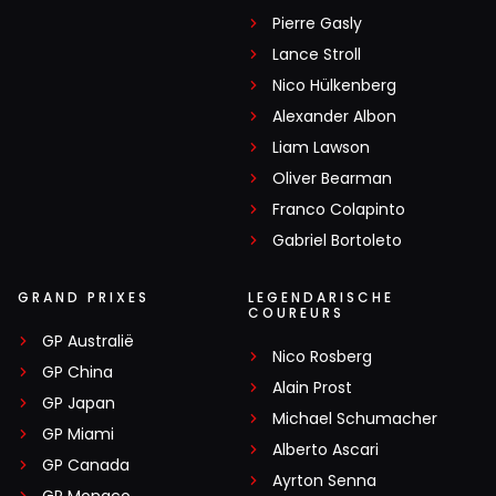
Pierre Gasly
Lance Stroll
Nico Hülkenberg
Alexander Albon
Liam Lawson
Oliver Bearman
Franco Colapinto
Gabriel Bortoleto
GRAND PRIXES
LEGENDARISCHE
COUREURS
GP Australië
Nico Rosberg
GP China
Alain Prost
GP Japan
Michael Schumacher
GP Miami
Alberto Ascari
GP Canada
Ayrton Senna
GP Monaco