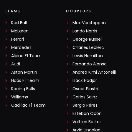
TEAMS
COUREURS
Red Bull
Max Verstappen
McLaren
Lando Norris
Ferrari
George Russell
Mercedes
Charles Leclerc
Alpine F1 Team
Lewis Hamilton
Audi
Fernando Alonso
Aston Martin
Andrea Kimi Antonelli
Haas F1 Team
Isack Hadjar
Racing Bulls
Oscar Piastri
Williams
Carlos Sainz
Cadillac F1 Team
Sergio Pérez
Esteban Ocon
Valtteri Bottas
Arvid Lindblad