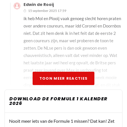
Edwin de Rooij
15 september 2025 17:59
ik heb Mol en Plooij vaak genoeg slecht horen praten
over andere coureurs, maar idd Coronel en Doornbos
niet. Dat zit hem denk ik in het feit dat de eerste 2
geen coureurs zijn, maar wel proberen de toon te
zetten. De NLse pers is dan ook gewoon even
chauvenistisch, alleen valt dat veel minder op. Wat
het laatste jaar wel heel erg opvalt, de Britse pers
praat zeer lovend over Max in verhouding tot
eerdere jaren. Kijk naar Hill die vorige week mooie
TOON MEER REACTIES
dingen zei, Herbert die goeie dingen zegt, en dit stuk
mbt Kravitz had je 2 jaar terug ook niet kunnen
DOWNLOAD DE FORMULE 1 KALENDER
voorspellen. Ik gok dat zij nu ook zien dat de eigen
2026
jongens lang niet zo interessant zijn als Max. Ik
bedoel, wat kun je nu over Norris of over Russel
Nooit meer iets van de Formule 1 missen? Dat kan! Zet
schrijven wat de voorpagina haalt?