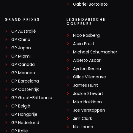
Gabriel Bortoleto
GRAND PRIXES
LEGENDARISCHE
COUREURS
GP Australië
Nico Rosberg
GP China
Alain Prost
GP Japan
Michael Schumacher
GP Miami
Alberto Ascari
GP Canada
Ayrton Senna
GP Monaco
Gilles Villeneuve
GP Barcelona
James Hunt
GP Oostenrijk
Jackie Stewart
GP Groot-Brittannië
Mika Häkkinen
GP België
Jos Verstappen
GP Hongarije
Jim Clark
GP Nederland
Niki Lauda
GP Italië