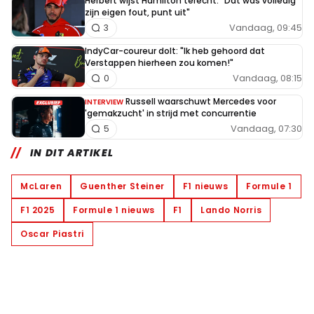
Herbert wijst Hamilton terecht: "Dat was volledig
zijn eigen fout, punt uit"
Vandaag, 09:45
3
IndyCar-coureur dolt: "Ik heb gehoord dat
Verstappen hierheen zou komen!"
Vandaag, 08:15
0
Russell waarschuwt Mercedes voor
INTERVIEW
'gemakzucht' in strijd met concurrentie
Vandaag, 07:30
5
IN DIT ARTIKEL
McLaren
Guenther Steiner
F1 nieuws
Formule 1
F1 2025
Formule 1 nieuws
F1
Lando Norris
Oscar Piastri