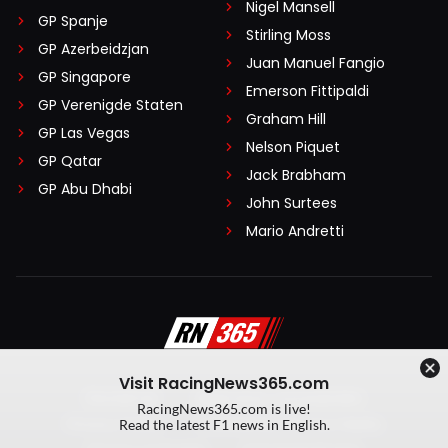
Nigel Mansell
GP Spanje
Stirling Moss
GP Azerbeidzjan
Juan Manuel Fangio
GP Singapore
Emerson Fittipaldi
GP Verenigde Staten
Graham Hill
GP Las Vegas
Nelson Piquet
GP Qatar
Jack Brabham
GP Abu Dhabi
John Surtees
Mario Andretti
Visit RacingNews365.com
Disclaimer
Algemene voorwaarden
RacingNews365.com is live!
Privacy Policy
Created by On Your Marks
Read the latest F1 news in English.