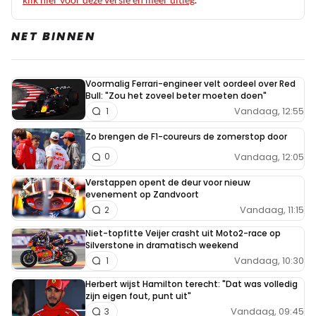
NET BINNEN
Voormalig Ferrari-engineer velt oordeel over Red
Bull: "Zou het zoveel beter moeten doen"
Vandaag, 12:55
1
Zo brengen de F1-coureurs de zomerstop door
Vandaag, 12:05
0
Verstappen opent de deur voor nieuw
evenement op Zandvoort
Vandaag, 11:15
2
Niet-topfitte Veijer crasht uit Moto2-race op
Silverstone in dramatisch weekend
Vandaag, 10:30
1
Herbert wijst Hamilton terecht: "Dat was volledig
zijn eigen fout, punt uit"
Vandaag, 09:45
3