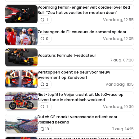
Voormalig Ferrari-engineer velt oordeel over Red
Bull: "Zou het zoveel beter moeten doen"
Vandaag, 12:55
1
Zo brengen de F1-coureurs de zomerstop door
Vandaag, 12:05
0
Vacature: Formule 1-redacteur
7 aug. 07:20
Verstappen opent de deur voor nieuw
evenement op Zandvoort
Vandaag, 11:15
2
Niet-topfitte Veijer crasht uit Moto2-race op
Silverstone in dramatisch weekend
Vandaag, 10:30
1
Dutch GP maakt verrassende artiest voor
volkslied bekend
7 aug. 14:15
18