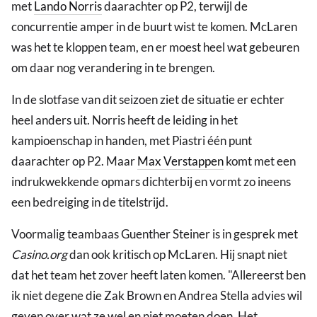
met
Lando Norris
daarachter op P2, terwijl de
concurrentie amper in de buurt wist te komen. McLaren
was het te kloppen team, en er moest heel wat gebeuren
om daar nog verandering in te brengen.
In de slotfase van dit seizoen ziet de situatie er echter
heel anders uit. Norris heeft de leiding in het
kampioenschap in handen, met Piastri één punt
daarachter op P2. Maar
Max Verstappen
komt met een
indrukwekkende opmars dichterbij en vormt zo ineens
een bedreiging in de titelstrijd.
Voormalig teambaas Guenther Steiner is in gesprek met
Casino.org
dan ook kritisch op McLaren. Hij snapt niet
dat het team het zover heeft laten komen. "Allereerst ben
ik niet degene die Zak Brown en Andrea Stella advies wil
geven over wat ze wel en niet moeten doen. Het