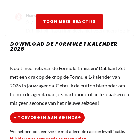
HaroldLT
TOON MEER REACTIES
7 november 2025 07:47
Dat lijkt bij Piastri inmiddels niet veel anders te zijn.
DOWNLOAD DE FORMULE 1 KALENDER
2026
Nooit meer iets van de Formule 1 missen? Dat kan! Zet
met een druk op de knop de Formule 1-kalender van
2026 in jouw agenda. Gebruik de button hieronder om
hem in de agenda van je smartphone of pc te plaatsen en
mis geen seconde van het nieuwe seizoen!
+ TOEVOEGEN AAN AGENDA
We hebben ook een versie met alleen de race en kwalificatie.
klik hier voor deze versie en meer uitleg
.