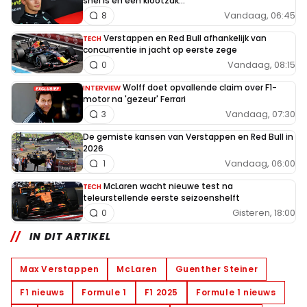
snel is en een klootzak..."
Vandaag, 06:45
8
Verstappen en Red Bull afhankelijk van
TECH
concurrentie in jacht op eerste zege
Vandaag, 08:15
0
Wolff doet opvallende claim over F1-
INTERVIEW
motor na 'gezeur' Ferrari
Vandaag, 07:30
3
De gemiste kansen van Verstappen en Red Bull in
2026
Vandaag, 06:00
1
McLaren wacht nieuwe test na
TECH
teleurstellende eerste seizoenshelft
Gisteren, 18:00
0
IN DIT ARTIKEL
Max Verstappen
McLaren
Guenther Steiner
F1 nieuws
Formule 1
F1 2025
Formule 1 nieuws