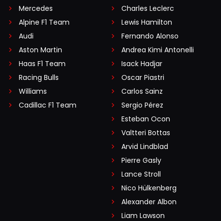
Mercedes
Charles Leclerc
Alpine F1 Team
Lewis Hamilton
Audi
Fernando Alonso
Aston Martin
Andrea Kimi Antonelli
Haas F1 Team
Isack Hadjar
Racing Bulls
Oscar Piastri
Williams
Carlos Sainz
Cadillac F1 Team
Sergio Pérez
Esteban Ocon
Valtteri Bottas
Arvid Lindblad
Pierre Gasly
Lance Stroll
Nico Hülkenberg
Alexander Albon
Liam Lawson