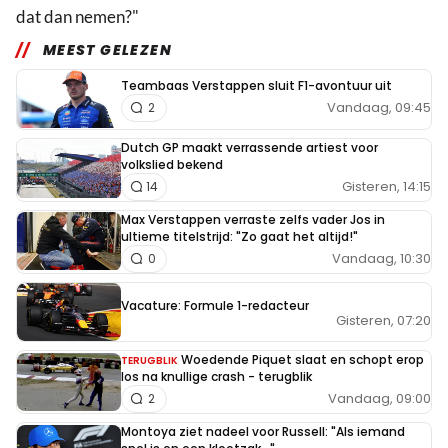
dat dan nemen?"
MEEST GELEZEN
Teambaas Verstappen sluit F1-avontuur uit
Vandaag, 09:45
2
Dutch GP maakt verrassende artiest voor
volkslied bekend
Gisteren, 14:15
14
Max Verstappen verraste zelfs vader Jos in
ultieme titelstrijd: "Zo gaat het altijd!"
Vandaag, 10:30
0
Vacature: Formule 1-redacteur
Gisteren, 07:20
Woedende Piquet slaat en schopt erop
TERUGBLIK
los na knullige crash - terugblik
Vandaag, 09:00
2
Montoya ziet nadeel voor Russell: "Als iemand