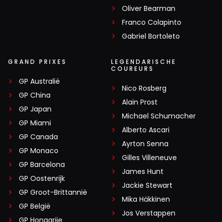
Oliver Bearman
Franco Colapinto
Gabriel Bortoleto
GRAND PRIXES
LEGENDARISCHE
COUREURS
GP Australië
Nico Rosberg
GP China
Alain Prost
GP Japan
Michael Schumacher
GP Miami
Alberto Ascari
GP Canada
Ayrton Senna
GP Monaco
Gilles Villeneuve
GP Barcelona
James Hunt
GP Oostenrijk
Jackie Stewart
GP Groot-Brittannië
Mika Häkkinen
GP België
Jos Verstappen
GP Hongarije