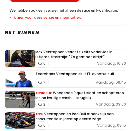
We hebben ook een versie met alleen de race en kwalificatie.
klik hier voor deze versie en meer uitleg
.
NET BINNEN
Max Verstappen verraste zelfs vader Jos in
ultieme titelstrijd: "Zo gaat het altijd!"
Vandaag, 10:30
0
Teambaas Verstappen sluit F1-avontuur uit
Vandaag, 09:45
2
Woedende Piquet slaat en schopt erop
TERUGBLIK
los na knullige crash - terugblik
Vandaag, 09:00
2
Verstappen en Red Bull afhankelijk van
TECH
concurrentie in jacht op eerste zege
Vandaag, 08:15
0