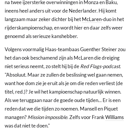
na twee ijzersterke overwinningen in Monza en Baku,
ineens heel anders uit voor de Nederlander. Hij komt
langzaam maar zeker dichter bij het
McLaren
-duo in het
rijderskampioenschap, en wordt hier en daar zelfs weer
genoemd als serieuze kanshebber.
Volgens voormalig Haas-teambaas Guenther Steiner zou
het dan ook beschamend zijn als McLaren die dreiging
niet serieus neemt, zo stelt hij bij de
Red Flags-podcast
.
"Absoluut. Maar ze zullen de beslissing wel gaan nemen,
want hoe dom zie je eruit als je om die reden verliest (de
titel, red.)? Je wil het kampioenschap natuurlijk winnen.
Als we teruggaan naar de goede oude tijden... Er is een
reden dat we die tijden zo noemen. Mansell en Piquet
managen?
Mission impossible
. Zelfs voor Frank
Williams
was dat niet te doen."