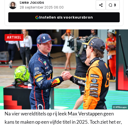
Lieke Jacobs
3
28 september 2025 06:00
Instellen als voorkeursbron
ARTIKEL
© XPBimages
Na vier wereldtitels op rij leek
Max Verstappen
geen
kans te maken op een vijfde titel in 2025. Toch ziet het er,