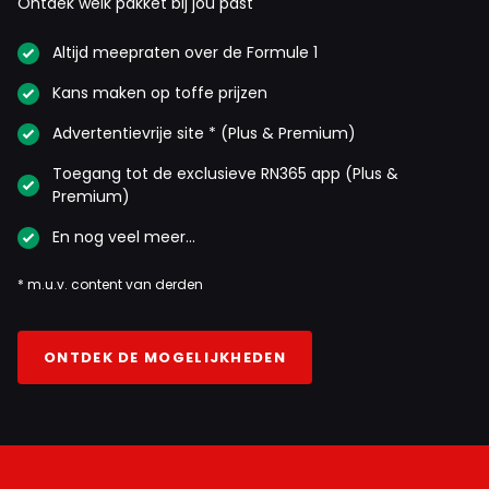
Ontdek welk pakket bij jou past
Altijd meepraten over de Formule 1
Kans maken op toffe prijzen
Advertentievrije site * (Plus & Premium)
Toegang tot de exclusieve RN365 app (Plus &
Premium)
En nog veel meer…
* m.u.v. content van derden
ONTDEK DE MOGELIJKHEDEN