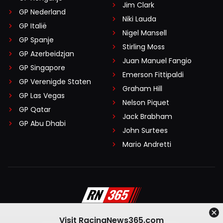
Jim Clark
GP Nederland
Niki Lauda
GP Italië
Nigel Mansell
GP Spanje
Stirling Moss
GP Azerbeidzjan
Juan Manuel Fangio
GP Singapore
Emerson Fittipaldi
GP Verenigde Staten
Graham Hill
GP Las Vegas
Nelson Piquet
GP Qatar
Jack Brabham
GP Abu Dhabi
John Surtees
Mario Andretti
Visit RacingNews365.com