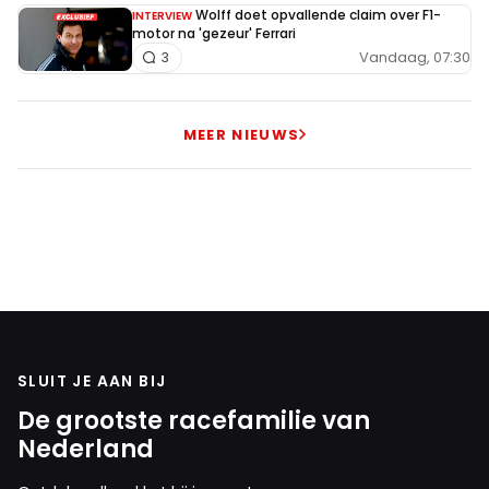
Wolff doet opvallende claim over F1-
INTERVIEW
motor na 'gezeur' Ferrari
Vandaag, 07:30
3
MEER NIEUWS
SLUIT JE AAN BIJ
De grootste racefamilie van
Nederland