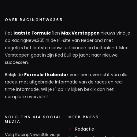
een dqs krijgen, dan rijdt hij misschien toch iets
verder van voren tijdens de race.
OVER RACINGNEWS365
Het
laatste Formule 1
en
Max Verstappen
nieuws vind je
Michael Thole
op RacingNews365.nl de F1-site van Nederland met
7 december 2025 11:43
dagelijks het laatste nieuws uit binnen en buitenland. Max
Hij zal niet veel hoeven weg te cijferen... Hoe vaak staat
Verstappen gaat in zijn Red Bull op jacht naar nieuwe
die in de punten met de Red Bull?
successen.
Bekijk de
Formule 1 kalender
voor een overzicht van alle
races, met uitgebreide informatie van de races en real-
time informatie. Wil je F1 op TV kijken bekijk dan het
Meepraten? Dat kan! Je hoeft je alleen maar aan te
complete overzicht!
melden met een RN365-account.
INLOGGEN
AANMELDEN
VOLG ONS VIA SOCIAL
MEER RN365
MEDIA
Redactie
Volg RacingNews365 via je