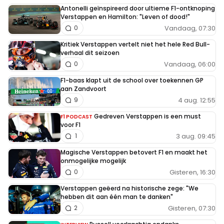
Antonelli geïnspireerd door ultieme F1-ontknoping
Verstappen en Hamilton: "Leven of dood!"
Vandaag, 07:30
0
Kritiek Verstappen vertelt niet het hele Red Bull-
verhaal dit seizoen
Vandaag, 06:00
0
F1-baas klapt uit de school over toekennen GP
aan Zandvoort
4 aug. 12:55
9
Gedreven Verstappen is een must
F1 PODCAST
voor F1
3 aug. 09:45
1
Magische Verstappen betovert F1 en maakt het
onmogelijke mogelijk
Gisteren, 16:30
0
Verstappen geëerd na historische zege: "We
hebben dit aan één man te danken"
Gisteren, 07:30
2