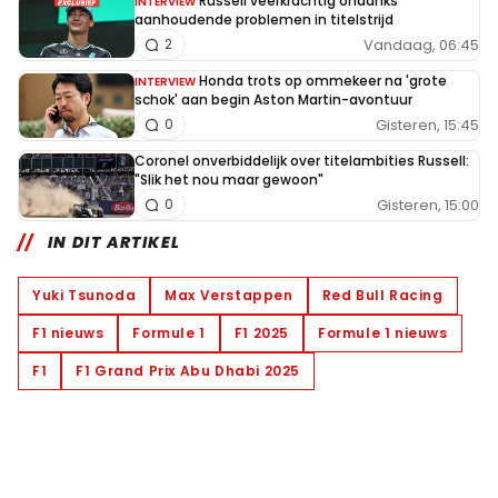
Russell veerkrachtig ondanks
INTERVIEW
aanhoudende problemen in titelstrijd
Vandaag, 06:45
2
Honda trots op ommekeer na 'grote
INTERVIEW
schok' aan begin Aston Martin-avontuur
Gisteren, 15:45
0
Coronel onverbiddelijk over titelambities Russell:
"Slik het nou maar gewoon"
Gisteren, 15:00
0
IN DIT ARTIKEL
Yuki Tsunoda
Max Verstappen
Red Bull Racing
F1 nieuws
Formule 1
F1 2025
Formule 1 nieuws
F1
F1 Grand Prix Abu Dhabi 2025