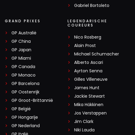
Gabriel Bortoleto
GRAND PRIXES
LEGENDARISCHE
COUREURS
GP Australië
Nico Rosberg
GP China
Alain Prost
GP Japan
Michael Schumacher
GP Miami
Alberto Ascari
GP Canada
Ayrton Senna
GP Monaco
Gilles Villeneuve
GP Barcelona
James Hunt
GP Oostenrijk
Jackie Stewart
GP Groot-Brittannië
Mika Häkkinen
GP België
Jos Verstappen
GP Hongarije
Jim Clark
GP Nederland
Niki Lauda
GP Italië