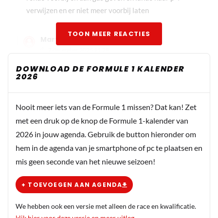
verwijzen en er niet meer voorbij laten
TOON MEER REACTIES
Martin Mortel
7 december 2025 11:28
eh Leendert, ooit gehoord van blauwe vlaggen?
DOWNLOAD DE FORMULE 1 KALENDER
2026
SJG33
7 december 2025 12:42
Nooit meer iets van de Formule 1 missen? Dat kan! Zet
Ja, maar ook van een Oconnetje 🤔
met een druk op de knop de Formule 1-kalender van
2026 in jouw agenda. Gebruik de button hieronder om
hem in de agenda van je smartphone of pc te plaatsen en
Marinus Bijl
mis geen seconde van het nieuwe seizoen!
7 december 2025 10:58
Geachte Red Bull Racing F1, vanmiddag is dan de laatste
+ TOEVOEGEN AAN AGENDA
Race van het seizoen, en wat een seizoen. Yuki heeft Max
nog tijdens de Kwalificatie geholpen en wat vindt ik het
We hebben ook een versie met alleen de race en kwalificatie.
jammer dat Yuki deze race nog zal rijden om Max
klik hier voor deze versie en meer uitleg
.