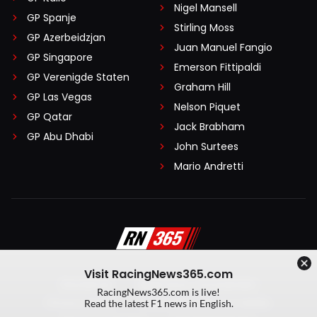
Nigel Mansell
GP Spanje
Stirling Moss
GP Azerbeidzjan
Juan Manuel Fangio
GP Singapore
Emerson Fittipaldi
GP Verenigde Staten
Graham Hill
GP Las Vegas
Nelson Piquet
GP Qatar
Jack Brabham
GP Abu Dhabi
John Surtees
Mario Andretti
Visit RacingNews365.com
Disclaimer
Algemene voorwaarden
RacingNews365.com is live!
Privacy Policy
Created by On Your Marks
Read the latest F1 news in English.