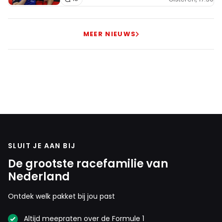
sereen Tsunoda is, typisch Japans, ze hadden hem veel
beter gehouden naast Verstappen, ik zie hem volgend jaar
MEER NIEUWS
na enkele races terugkomen...
Martin Mortel
7 december 2025 11:30
In het begin plofte Yuki ook hoor en ik denk wel meer
dan Hadjar.
HaroldLT
7 december 2025 11:46
SLUIT JE AAN BIJ
Ik kan me niet helemaal voorstellen, op basis
De grootste racefamilie van
waarvan je Tsunoda nog een betere keus kan noemen
Nederland
..... dan wie dan ook. Tsunoda heeft t.o.v. Max wel
historisch slecht gepresteerd met 8,3% van het
Ontdek welk pakket bij jou past
aantal punten van Max. Hij had beter gedurende het
Altijd meepraten over de Formule 1
seizoen een paar keer voor de Mclarens kunnen