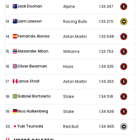
Jack Doohan
12
Alpine
1:33.347
Liam Lawson
13
Racing Bulls
1:33.370
Fernando Alonso
14
Aston Martin
1:33.548
Alexander Albon
15
Williams
1:33.753
Oliver Bearman
16
Haas
1:34.335
Lance Stroll
17
Aston Martin
1:34.363
Gabriel Bortoleto
18
Stake
1:34.518
Nico Hulkenberg
19
Stake
1:34.636
Yuki Tsunoda
20
Red Bull
1:34.965