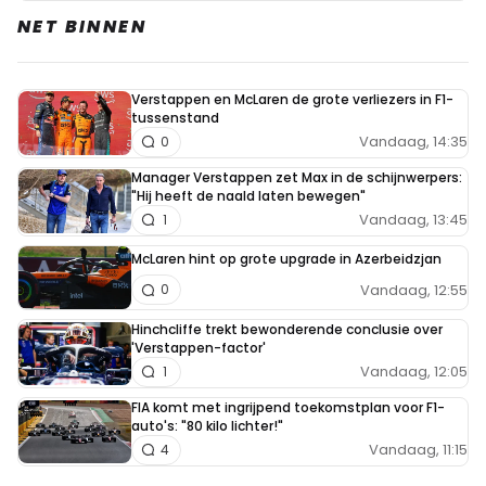
NET BINNEN
Verstappen en McLaren de grote verliezers in F1-
tussenstand
Vandaag, 14:35
0
Manager Verstappen zet Max in de schijnwerpers:
"Hij heeft de naald laten bewegen"
Vandaag, 13:45
1
McLaren hint op grote upgrade in Azerbeidzjan
Vandaag, 12:55
0
Hinchcliffe trekt bewonderende conclusie over
'Verstappen-factor'
Vandaag, 12:05
1
FIA komt met ingrijpend toekomstplan voor F1-
auto's: "80 kilo lichter!"
Vandaag, 11:15
4