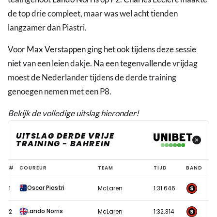
de top drie compleet, maar was wel acht tienden
langzamer dan Piastri.
Voor
Max Verstappen
ging het ook tijdens deze sessie
niet van een leien dakje. Na een tegenvallende vrijdag
moest de Nederlander tijdens de derde training
genoegen nemen met een P8.
Bekijk de volledige uitslag hieronder!
UITSLAG DERDE VRIJE
TRAINING - BAHREIN
Uitslag
#
COUREUR
TEAM
TIJD
BAND
derde
Oscar Piastri
1
McLaren
1:31.646
vrije
training
Lando Norris
2
McLaren
1:32.314