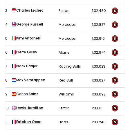
Formule
1
Charles Leclerc
3
Ferrari
1:32.480
GP
George Russell
4
Mercedes
1:32.827
Bahrein
2025
Kimi Antonelli
5
Mercedes
1:32.916
Pierre Gasly
6
Alpine
1:32.974
Isack Hadjar
7
Racing Bulls
1:33.023
Max Verstappen
8
Red Bull
1:33.027
Carlos Sainz
9
Williams
1:33.092
Lewis Hamilton
10
Ferrari
1:33.111
Esteban Ocon
11
Haas
1:33.240