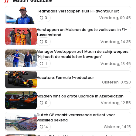
MEEST GELEZEN
Teambaas Verstappen sluit F1-avontuur uit
Vandaag, 09:45
3
Verstappen en McLaren de grote verliezers in F1-
tussenstand
Vandaag, 14:35
0
Manager Verstappen zet Max in de schijnwerpers:
"Hij heeft de naald laten bewegen"
Vandaag, 13:45
1
Vacature: Formule 1-redacteur
Gisteren, 07:20
McLaren hint op grote upgrade in Azerbeidzjan
Vandaag, 12:55
0
Dutch GP maakt verrassende artiest voor
volkslied bekend
Gisteren, 14:15
14