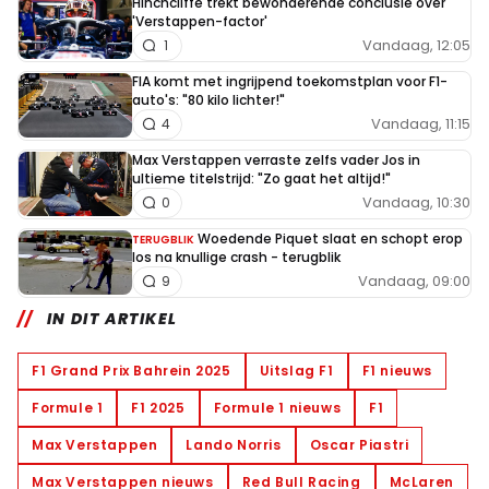
Hinchcliffe trekt bewonderende conclusie over
'Verstappen-factor'
Vandaag, 12:05
1
FIA komt met ingrijpend toekomstplan voor F1-
auto's: "80 kilo lichter!"
Vandaag, 11:15
4
Max Verstappen verraste zelfs vader Jos in
ultieme titelstrijd: "Zo gaat het altijd!"
Vandaag, 10:30
0
Woedende Piquet slaat en schopt erop
TERUGBLIK
los na knullige crash - terugblik
Vandaag, 09:00
9
IN DIT ARTIKEL
F1 Grand Prix Bahrein 2025
Uitslag F1
F1 nieuws
Formule 1
F1 2025
Formule 1 nieuws
F1
Max Verstappen
Lando Norris
Oscar Piastri
Max Verstappen nieuws
Red Bull Racing
McLaren