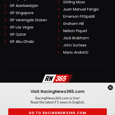
Stirling Moss
GP Azerbeidzjan
Juan Manuel Fangio
GP Singapore
Emerson Fittipaldi
GP Verenigde Staten
Graham Hill
GP Las Vegas
Nelson Piquet
GP Qatar
Jack Brabham
GP Abu Dhabi
John Surtees
Mario Andretti
Visit RacingNews365.com
Disclaimer
Algemene voorwaarden
RacingNews365.com is live!
Privacy Policy
Created by On Your Marks
Read the latest F1 news in English.
Privacy manager
Kansspeluitingen
GO TO RACINGNEWS365.COM