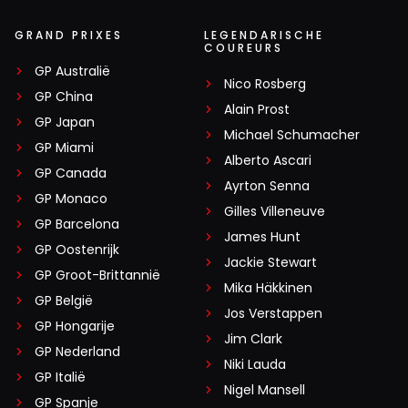
GRAND PRIXES
LEGENDARISCHE
COUREURS
GP Australië
Nico Rosberg
GP China
Alain Prost
GP Japan
Michael Schumacher
GP Miami
Alberto Ascari
GP Canada
Ayrton Senna
GP Monaco
Gilles Villeneuve
GP Barcelona
James Hunt
GP Oostenrijk
Jackie Stewart
GP Groot-Brittannië
Mika Häkkinen
GP België
Jos Verstappen
GP Hongarije
Jim Clark
GP Nederland
Niki Lauda
GP Italië
Nigel Mansell
GP Spanje