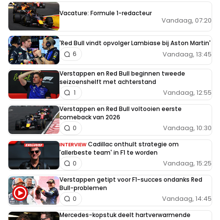
Vacature: Formule 1-redacteur
Vandaag, 07:20
'Red Bull vindt opvolger Lambiase bij Aston Martin'
Vandaag, 13:45
6
Verstappen en Red Bull beginnen tweede
seizoenshelft met achterstand
Vandaag, 12:55
1
Verstappen en Red Bull voltooien eerste
comeback van 2026
Vandaag, 10:30
0
Cadillac onthult strategie om
INTERVIEW
'allerbeste team' in F1 te worden
Vandaag, 15:25
0
Verstappen getipt voor F1-succes ondanks Red
Bull-problemen
Vandaag, 14:45
0
Mercedes-kopstuk deelt hartverwarmende