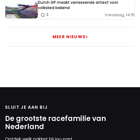
Dutch GP maakt verrassende artiest voor
volkslied bekend
Vandaag, 14:15
3
MEER NIEUWS
SLUIT JE AAN BIJ
De grootste racefamilie van
Nederland
Ontdek welk pakket bij jou past