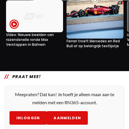
Video: Nieuwe beelden van
L
razendsnelle ronde Max
V
Ferrari troeft Mercedes en Red
Verstappen in Bahrein
Bull af op belangrijk testlijstje
12
5
14 mrt. 10:00
13 mrt. 08:35
PRAAT MEE!
Meepraten? Dat kan! Je hoeft je alleen maar aan te
melden met een RN365-account.
INLOGGEN
AANMELDEN