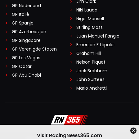
Jim Clark
GP Nederland
Niki Lauda
GP Italië
Nigel Mansell
GP Spanje
Stirling Moss
GP Azerbeidzjan
Juan Manuel Fangio
GP Singapore
Emerson Fittipaldi
GP Verenigde Staten
Graham Hill
GP Las Vegas
Nelson Piquet
GP Qatar
Jack Brabham
GP Abu Dhabi
John Surtees
Mario Andretti
Visit RacingNews365.com