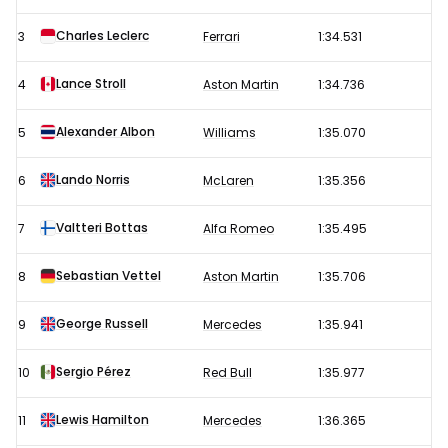
10
maart
Charles Leclerc
3
Ferrari
1:34.531
2022
Lance Stroll
4
Aston Martin
1:34.736
Alexander Albon
5
Williams
1:35.070
Lando Norris
6
McLaren
1:35.356
Valtteri Bottas
7
Alfa Romeo
1:35.495
Sebastian Vettel
8
Aston Martin
1:35.706
George Russell
9
Mercedes
1:35.941
Sergio Pérez
10
Red Bull
1:35.977
Lewis Hamilton
11
Mercedes
1:36.365