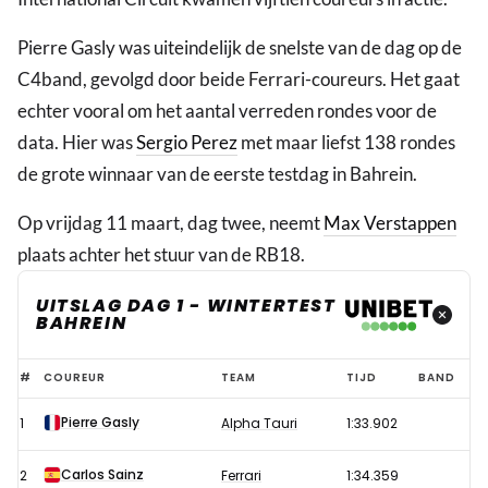
Pierre Gasly was uiteindelijk de snelste van de dag op de
C4band, gevolgd door beide Ferrari-coureurs. Het gaat
echter vooral om het aantal verreden rondes voor de
data. Hier was
Sergio Perez
met maar liefst 138 rondes
de grote winnaar van de eerste testdag in Bahrein.
Op vrijdag 11 maart, dag twee, neemt
Max Verstappen
plaats achter het stuur van de RB18.
UITSLAG DAG 1 - WINTERTEST
BAHREIN
Uitslag
#
COUREUR
TEAM
TIJD
BAND
Formule
Pierre Gasly
1
Alpha Tauri
1:33.902
1
wintertest
Carlos Sainz
2
Ferrari
1:34.359