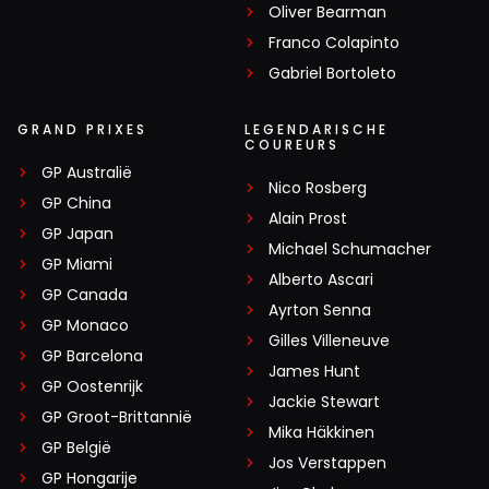
Oliver Bearman
Franco Colapinto
Gabriel Bortoleto
GRAND PRIXES
LEGENDARISCHE
COUREURS
GP Australië
Nico Rosberg
GP China
Alain Prost
GP Japan
Michael Schumacher
GP Miami
Alberto Ascari
GP Canada
Ayrton Senna
GP Monaco
Gilles Villeneuve
GP Barcelona
James Hunt
GP Oostenrijk
Jackie Stewart
GP Groot-Brittannië
Mika Häkkinen
GP België
Jos Verstappen
GP Hongarije