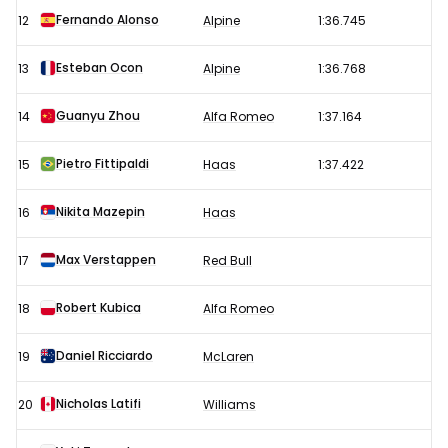
Fernando Alonso
12
Alpine
1:36.745
Esteban Ocon
13
Alpine
1:36.768
Guanyu Zhou
14
Alfa Romeo
1:37.164
Pietro Fittipaldi
15
Haas
1:37.422
Nikita Mazepin
16
Haas
Max Verstappen
17
Red Bull
Robert Kubica
18
Alfa Romeo
Daniel Ricciardo
19
McLaren
Nicholas Latifi
20
Williams