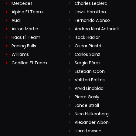
Mercedes
Charles Leclerc
Alpine F1 Team
Lewis Hamilton
Audi
Fernando Alonso
Aston Martin
Andrea Kimi Antonelli
Haas F1 Team
Isack Hadjar
Racing Bulls
Oscar Piastri
Williams
Carlos Sainz
Cadillac F1 Team
Sergio Pérez
Esteban Ocon
Valtteri Bottas
Arvid Lindblad
Pierre Gasly
Lance Stroll
Nico Hülkenberg
Alexander Albon
Liam Lawson