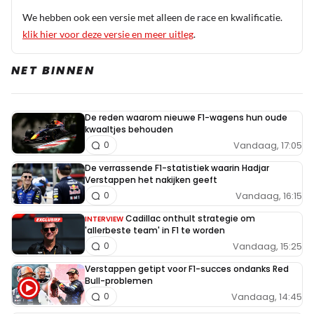
We hebben ook een versie met alleen de race en kwalificatie.
klik hier voor deze versie en meer uitleg
.
NET BINNEN
De reden waarom nieuwe F1-wagens hun oude
kwaaltjes behouden
Vandaag, 17:05
0
De verrassende F1-statistiek waarin Hadjar
Verstappen het nakijken geeft
Vandaag, 16:15
0
Cadillac onthult strategie om
INTERVIEW
'allerbeste team' in F1 te worden
Vandaag, 15:25
0
Verstappen getipt voor F1-succes ondanks Red
Bull-problemen
Vandaag, 14:45
0