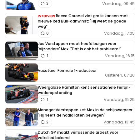
Vandaag, 09:45
3
Rocco Coronel ziet grote kansen met
INTERVIEW
nieuwe Red Bull-aanwinst: "Hij weet de goede
weg"
Vandaag, 17:05
0
Jos Verstappen moet hoofd buigen voor
'bijzondere' Max: "Dat is ook het probleem!"
Vandaag, 16:15
1
Vacature: Formule 1-redacteur
Gisteren, 07:20
Weergaloze Hamilton kent sensationele Ferrari-
wederopstanding
Vandaag, 15:25
1
Manager Verstappen zet Max in de schijnwerpers:
"Hij heeft de naald laten bewegen"
Vandaag, 13:45
2
Dutch GP maakt verrassende artiest voor
volkslied bekend