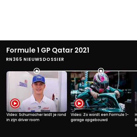
Formule 1 GP Qatar 2021
RN365 NIEUWSDOSSIER
Video: Schumacher leidt je rond
Video: Zo wordt een Formule 1-
H
in zijn driver room
garage opgebouwd
R
a
0
0
2 dec. 13:00
30 nov. 08:40