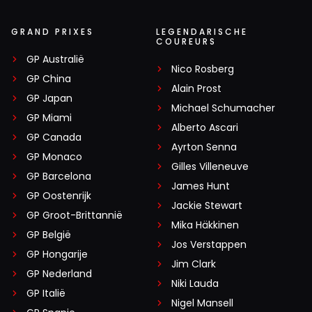
GRAND PRIXES
LEGENDARISCHE
COUREURS
GP Australië
Nico Rosberg
GP China
Alain Prost
GP Japan
Michael Schumacher
GP Miami
Alberto Ascari
GP Canada
Ayrton Senna
GP Monaco
Gilles Villeneuve
GP Barcelona
James Hunt
GP Oostenrijk
Jackie Stewart
GP Groot-Brittannië
Mika Häkkinen
GP België
Jos Verstappen
GP Hongarije
Jim Clark
GP Nederland
Niki Lauda
GP Italië
Nigel Mansell