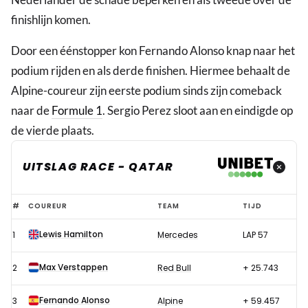
finishlijn komen.
Door een éénstopper kon Fernando Alonso knap naar het
podium rijden en als derde finishen. Hiermee behaalt de
Alpine-coureur zijn eerste podium sinds zijn comeback
naar de
Formule 1
. Sergio Perez sloot aan en eindigde op
de vierde plaats.
UITSLAG RACE - QATAR
Uitslag
#
COUREUR
TEAM
TIJD
Formule
Lewis Hamilton
1
Mercedes
LAP 57
1
GP
Max Verstappen
2
Red Bull
+ 25.743
Qatar
2021
Fernando Alonso
3
Alpine
+ 59.457