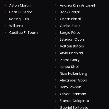
Aston Martin
Andrea Kimi Antonelli
Haas F1 Team
Isack Hadjar
Racing Bulls
Oscar Piastri
Williams
Carlos Sainz
Cadillac F1 Team
Sergio Pérez
Esteban Ocon
Valtteri Bottas
Arvid Lindblad
Pierre Gasly
Lance Stroll
Nico Hülkenberg
Alexander Albon
Liam Lawson
Oliver Bearman
Franco Colapinto
Gabriel Bortoleto