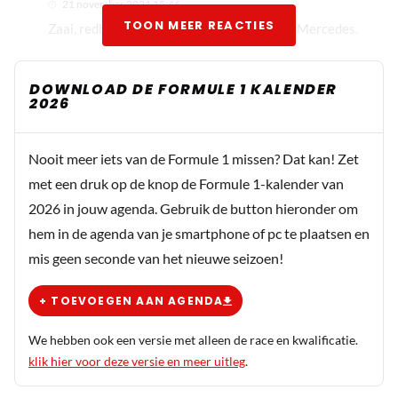
21 november 2021 15:46
TOON MEER REACTIES
Zaai, redbull komt te kort ten opzichte van Mercedes.
DOWNLOAD DE FORMULE 1 KALENDER
RaceTon
2026
21 november 2021 15:46
Pech voor Bottas. Na een slordige start was hij goed op
Nooit meer iets van de Formule 1 missen? Dat kan! Zet
weg, maar die klapband deed alle goede werk teniet.
met een druk op de knop de Formule 1-kalender van
Jammer voor hem en Mercedes.
2026 in jouw agenda. Gebruik de button hieronder om
hem in de agenda van je smartphone of pc te plaatsen en
Nealz
mis geen seconde van het nieuwe seizoen!
21 november 2021 16:11
Schei toch uit... Die lekke band, oké Maar voor de rest
+ TOEVOEGEN AAN AGENDA
was Bottas totaal niet sterk; Flutstart, lastige
inhaalacties, beroerde 1ste stop (terug naar af). Nee,
We hebben ook een versie met alleen de race en kwalificatie.
dat was niet best....
klik hier voor deze versie en meer uitleg
.