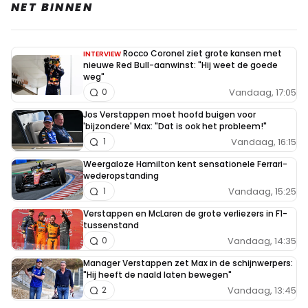
NET BINNEN
StraightStef
21 november 2021 15:48
Rocco Coronel ziet grote kansen met
INTERVIEW
Max moet 1 van de 2 winnen en zelf de andere race 2e
nieuwe Red Bull-aanwinst: "Hij weet de goede
worden. Klaar.
weg"
Vandaag, 17:05
0
Jos Verstappen moet hoofd buigen voor
'bijzondere' Max: "Dat is ook het probleem!"
BernieEcclestone
Vandaag, 16:15
1
21 november 2021 15:49
Het begint er weer goed uit te zien voor Max. De
Weergaloze Hamilton kent sensationele Ferrari-
wederopstanding
volgende race mag Mercedes zijn (semi) illegale kunstje
Vandaag, 15:25
1
niet meer gebruiken dus dat voordeel is weg. 1
Verstappen en McLaren de grote verliezers in F1-
overwinning nog en het is gelukt!
tussenstand
Vandaag, 14:35
0
Manager Verstappen zet Max in de schijnwerpers:
GeMiNi
"Hij heeft de naald laten bewegen"
21 november 2021 15:59
Vandaag, 13:45
2
´´´´´´´´´´´´´´´´´´´´7