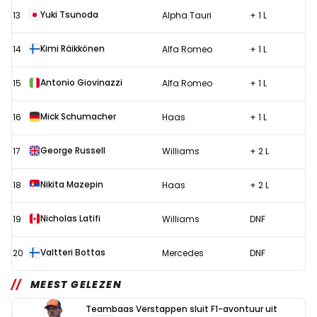
Yuki Tsunoda
13
Alpha Tauri
+ 1 L
Kimi Räikkönen
14
Alfa Romeo
+ 1 L
Antonio Giovinazzi
15
Alfa Romeo
+ 1 L
Mick Schumacher
16
Haas
+ 1 L
George Russell
17
Williams
+ 2 L
Nikita Mazepin
18
Haas
+ 2 L
Nicholas Latifi
19
Williams
DNF
Valtteri Bottas
20
Mercedes
DNF
MEEST GELEZEN
Teambaas Verstappen sluit F1-avontuur uit