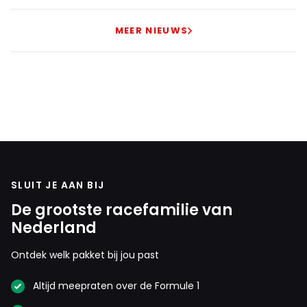
MEER NIEUWS
Meepraten? Dat kan! Je hoeft je alleen maar aan te
melden met een RN365-account.
INLOGGEN
AANMELDEN
SLUIT JE AAN BIJ
De grootste racefamilie van
Nederland
Ontdek welk pakket bij jou past
Altijd meepraten over de Formule 1