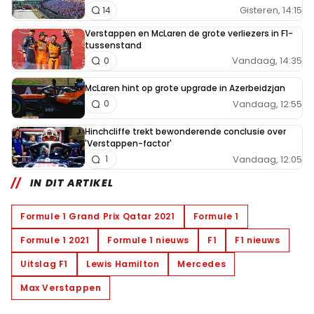
Gisteren, 14:15
14
Verstappen en McLaren de grote verliezers in F1-
tussenstand
Vandaag, 14:35
0
McLaren hint op grote upgrade in Azerbeidzjan
Vandaag, 12:55
0
Hinchcliffe trekt bewonderende conclusie over
'Verstappen-factor'
Vandaag, 12:05
1
IN DIT ARTIKEL
Formule 1 Grand Prix Qatar 2021
Formule 1
Formule 1 2021
Formule 1 nieuws
F1
F1 nieuws
Uitslag F1
Lewis Hamilton
Mercedes
Max Verstappen