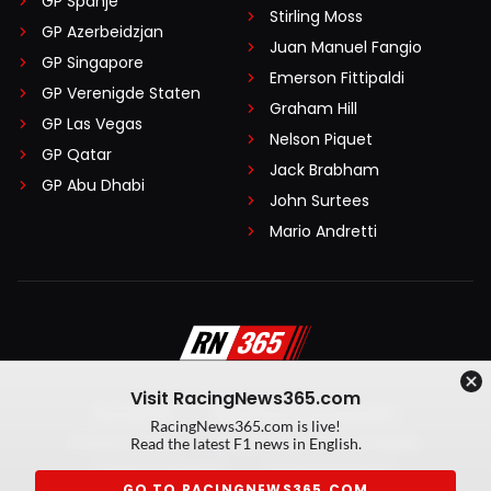
GP Spanje
Stirling Moss
GP Azerbeidzjan
Juan Manuel Fangio
GP Singapore
Emerson Fittipaldi
GP Verenigde Staten
Graham Hill
GP Las Vegas
Nelson Piquet
GP Qatar
Jack Brabham
GP Abu Dhabi
John Surtees
Mario Andretti
Visit RacingNews365.com
Disclaimer
Algemene voorwaarden
RacingNews365.com is live!
Privacy Policy
Created by On Your Marks
Read the latest F1 news in English.
Privacy manager
Kansspeluitingen
GO TO RACINGNEWS365.COM