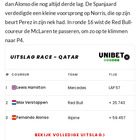
dan Alonso die nog altijd derde lag. De Spanjaard
verdedigde een kleine voorsprong op Norris, die op zijn
beurt Perez in zijn nek had. In ronde 16 wist de Red Bull-
coureur de McLaren te passeren, om zo op te klimmen
naar P4.
UITSLAG RACE - QATAR
Bestrafte
#
COUREUR
TEAM
TIJD
Verstappen
Lewis Hamilton
1
Mercedes
LAP 57
houdt
schade
Max Verstappen
2
Red Bull
+ 25.743
beperkt,
Hamilton
Fernando Alonso
3
Alpine
+ 59.457
domineert
in
BEKIJK VOLLEDIGE UITSLAG