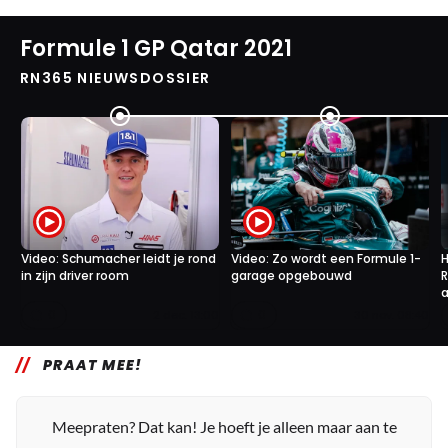
Formule 1 GP Qatar 2021
RN365 NIEUWSDOSSIER
Video: Schumacher leidt je rond
Video: Zo wordt een Formule 1-
H
in zijn driver room
garage opgebouwd
R
a
0
0
2 dec. 13:00
30 nov. 08:40
PRAAT MEE!
Meepraten? Dat kan! Je hoeft je alleen maar aan te