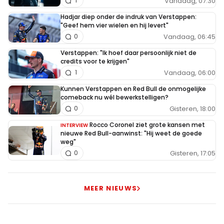
Vandaag, 07:30
1
niet lekker zitten met een dnf van Bottas en het puntje
Hadjar diep onder de indruk van Verstappen:
meer voor Max. Kan ie weer gaan meuren.
"Geef hem vier wielen en hij levert"
Vandaag, 06:45
0
Verstappen: "Ik hoef daar persoonlijk niet de
Ton71
credits voor te krijgen"
21 november 2021 16:38
Vandaag, 06:00
1
Ik ben ook erg benieuwd , hoe de bespreking zal gaan
Kunnen Verstappen en Red Bull de onmogelijke
… Russel nu nog binnen te halen, lijkt me ook geen
comeback nu wél bewerkstelligen?
optie … maar pas gaan rijden , als de uber baas je wat
Gisteren, 18:00
0
in je oor fluistert … ? 😁
Rocco Coronel ziet grote kansen met
INTERVIEW
nieuwe Red Bull-aanwinst: "Hij weet de goede
weg"
Gisteren, 17:05
0
Shadow771
21 november 2021 15:31
Ik snap echt niks van de strategy dat Red Bull gegeven
MEER NIEUWS
heeft aan Checo.... Hij had makkelijk op het podium
kunnen staan...