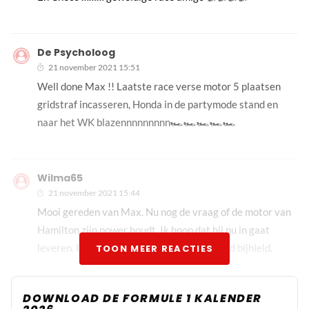
De Psycholoog
21 november 2021 15:51
Well done Max !! Laatste race verse motor 5 plaatsen
gridstraf incasseren, Honda in de partymode stand en
naar het WK blazennnnnnnnn🏎🏎🏎🏎🏎
Wilma65
21 november 2021 15:44
Mooi gereden van Max. Nu nog de vraag of de motor van
Hamilton zijn power houdt. Ik hoop dat hij nu in gaat
leveren. Ik vond dat Max hem toch nog goed bijhield.
TOON MEER REACTIES
Wabse
DOWNLOAD DE FORMULE 1 KALENDER
21 november 2021 15:48