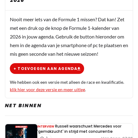
2026
Als die motor 20 pk per race inlevert, dan wordt het
spannend de laatste race
Nooit meer iets van de Formule 1 missen? Dat kan! Zet
met een druk op de knop de Formule 1-kalender van
Lewis👑
2026 in jouw agenda. Gebruik de button hieronder om
21 november 2021 16:03
hem in de agenda van je smartphone of pc te plaatsen en
Lewis reed met de oude motor
mis geen seconde van het nieuwe seizoen!
Willem van Oranje
+ TOEVOEGEN AAN AGENDA
21 november 2021 22:01
Waarom eigenlijk? Ligt die bij de FIA voor een
We hebben ook een versie met alleen de race en kwalificatie.
uitgebreid technisch onderzoek? :)
klik hier voor deze versie en meer uitleg
.
NET BINNEN
Frank van der Bijl
21 november 2021 15:49
Russell waarschuwt Mercedes voor
INTERVIEW
Zoals ik vooraf al voorspelde de race moest nog gereden
'gemakzucht' in strijd met concurrentie
worden en dat heeft Max geweldig gedaan, dit zal Wolff