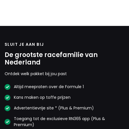
Patrick Van Der Meulen
21 november 2021 15:38
Nee dus, zie de banden die eraan zijn gaan bij Bottas,
Russell en Latifi.
SLUIT JE AAN BIJ
Shadow771
De grootste racefamilie van
21 november 2021 15:44
Nederland
Ik vond dat ze hem erg vroeg gestopt hadden na
stint 1, waardoor hij in nog meer verkeer terecht
Ontdek welk pakket bij jou past
kwam.
Altijd meepraten over de Formule 1
Patrick Van Der Meulen
Kans maken op toffe prijzen
21 november 2021 16:03
Advertentievrije site * (Plus & Premium)
Shadow771 dat ben ik wel met je eens. Maar aan
de andere kant heeft hij zijn banden ook aardig
Toegang tot de exclusieve RN365 app (Plus &
op moeten gummen om te komen waar hij kwam.
Premium)