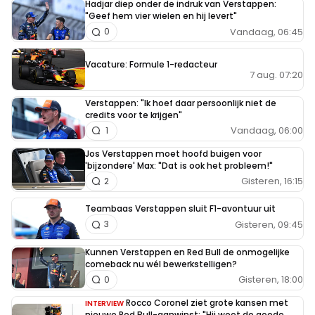
Hadjar diep onder de indruk van Verstappen:
"Geef hem vier wielen en hij levert"
Vandaag, 06:45
0
Vacature: Formule 1-redacteur
7 aug. 07:20
Verstappen: "Ik hoef daar persoonlijk niet de
credits voor te krijgen"
Vandaag, 06:00
1
Jos Verstappen moet hoofd buigen voor
'bijzondere' Max: "Dat is ook het probleem!"
Gisteren, 16:15
2
Teambaas Verstappen sluit F1-avontuur uit
Gisteren, 09:45
3
Kunnen Verstappen en Red Bull de onmogelijke
comeback nu wél bewerkstelligen?
Gisteren, 18:00
0
Rocco Coronel ziet grote kansen met
INTERVIEW
nieuwe Red Bull-aanwinst: "Hij weet de goede