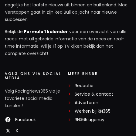
daarvoor was zijn voorsprong (ondanks VSC) te
dagelijks het laatste nieuws uit binnen en buitenland. Max
Verstappen gaat in zijn Red Bull op jacht naar nieuwe
kort.
successen.
Shadow771
Bekijk de
Formule 1 kalender
voor een overzicht van alle
21 november 2021 15:38
races, met uitgebreide informatie van de races en real-
Kvond de snelheid van Max niet verkeerd met een
time informatie. Wil je F1 op TV kijken bekijk dan het
complete overzicht!
lichte schade op zn voorvleugel.
VOLG ONS VIA SOCIAL
MEER RN365
RSK1CK3R
MEDIA
21 november 2021 15:32
Redactie
Volg RacingNews365 via je
Mooi gedaan van Hamilton, Max en Alonso. Perez kon
Service & contact
favoriete social media
zoals gebruikelijk niets brengen. Staat zijn vader al in het
Adverteren
kanalen!
vierkantje?
Werken bij RN365
Facebook
RN365.agency
Percieval
X
21 november 2021 15:37