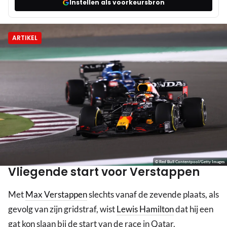
Instellen als voorkeursbron
ARTIKEL
© Red Bull Contentpool/Getty Images
Vliegende start voor Verstappen
Met
Max Verstappen
slechts vanaf de zevende plaats, als
gevolg van zijn gridstraf, wist
Lewis Hamilton
dat hij een
gat kon slaan bij de start van de race in Qatar.