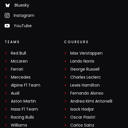
Bluesky
Ik vind het een erge sterke race van Perez, ik vond
het alleen apart dat ze hem bij de eerste stint zo
Instagram
vroeg binnenhaalden. Die tweede stop was puur uit
YouTube
zekerheid na het incident van Bottas.
TEAMS
COUREURS
Patrick Van Der Meulen
21 november 2021 15:42
Red Bull
Max Verstappen
Van 11e naar 4e. Mwoah... valt best mee. En hoe
McLaren
Lando Norris
heeft Bottas het gedaan?
Ferrari
George Russell
Mercedes
Charles Leclerc
AlphaMale
Alpine F1 Team
Lewis Hamilton
21 november 2021 15:57
Audi
Fernando Alonso
Hoezo niets gebracht? Punten voor t
Aston Martin
Andrea Kimi Antonelli
constructeurskampioenschap zijn nu ook heel
Haas F1 Team
Isack Hadjar
belangrijk! Hoeveel heeft Bottas er verdiend
Racing Bulls
Oscar Piastri
vandaag?
Williams
Carlos Sainz