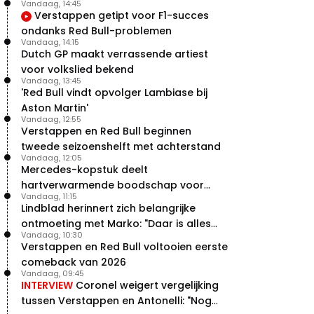
Vandaag, 14:45
Verstappen getipt voor F1-succes
ondanks Red Bull-problemen
Vandaag, 14:15
Dutch GP maakt verrassende artiest
voor volkslied bekend
Vandaag, 13:45
'Red Bull vindt opvolger Lambiase bij
Aston Martin'
Vandaag, 12:55
Verstappen en Red Bull beginnen
tweede seizoenshelft met achterstand
Vandaag, 12:05
Mercedes-kopstuk deelt
hartverwarmende boodschap voor
Vandaag, 11:15
overstap naar Red Bull
Lindblad herinnert zich belangrijke
ontmoeting met Marko: "Daar is alles
Vandaag, 10:30
echt begonnen"
Verstappen en Red Bull voltooien eerste
comeback van 2026
Vandaag, 09:45
INTERVIEW
Coronel weigert vergelijking
tussen Verstappen en Antonelli: "Nog