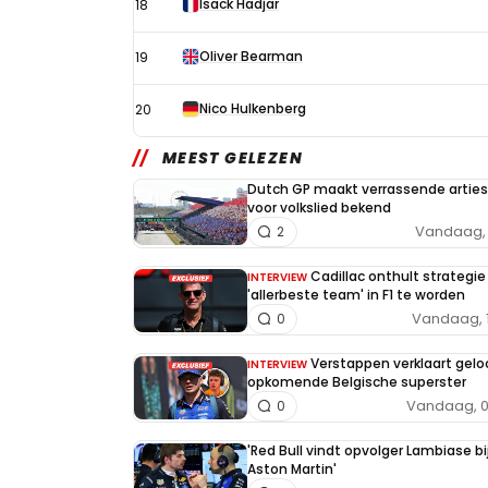
Isack Hadjar
18
Oliver Bearman
19
Nico Hulkenberg
20
MEEST GELEZEN
Dutch GP maakt verrassende arties
voor volkslied bekend
Vandaag, 
2
Cadillac onthult strategi
INTERVIEW
'allerbeste team' in F1 te worden
Vandaag, 
0
Verstappen verklaart geloo
INTERVIEW
opkomende Belgische superster
Vandaag, 0
0
'Red Bull vindt opvolger Lambiase bi
Aston Martin'