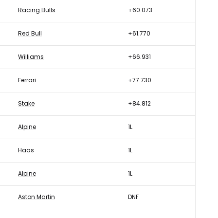
Racing Bulls
+60.073
Red Bull
+61.770
Williams
+66.931
Ferrari
+77.730
Stake
+84.812
Alpine
1L
Haas
1L
Alpine
1L
Aston Martin
DNF