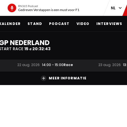
RN365 Podcast
Gedreven Verstappen is een must voor F1
KALENDER
STAND
PODCAST
VIDEO
INTERVIEWS
GP NEDERLAND
START RACE
15
20
:
32
:
42
d
Race
22 aug. 2026
14:00
-
15:00
23 aug. 2026
13
MEER INFORMATIE