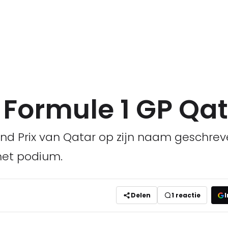
 Formule 1 GP Qa
d Prix van Qatar op zijn naam geschreven
het podium.
Delen
1
reactie
I