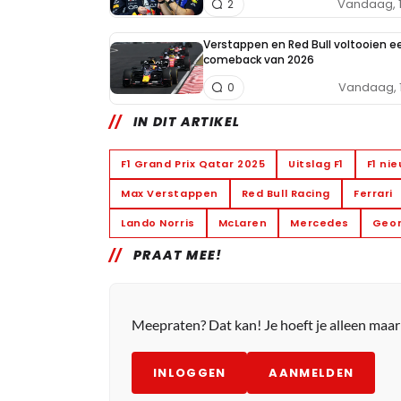
Vandaag, 
2
Verstappen en Red Bull voltooien e
comeback van 2026
Vandaag, 
0
IN DIT ARTIKEL
F1 Grand Prix Qatar 2025
Uitslag F1
F1 ni
Max Verstappen
Red Bull Racing
Ferrari
Lando Norris
McLaren
Mercedes
Geor
PRAAT MEE!
Meepraten? Dat kan! Je hoeft je alleen maa
INLOGGEN
AANMELDEN