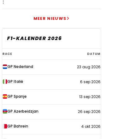
niet dat niveau"
MEER NIEUWS
F1-KALENDER 2026
F1-
RACE
DATUM
kalender
GP Nederland
23 aug 2026
2026
GP Italië
6 sep 2026
GP Spanje
13 sep 2026
GP Azerbeidzjan
26 sep 2026
GP Bahrein
4 okt 2026