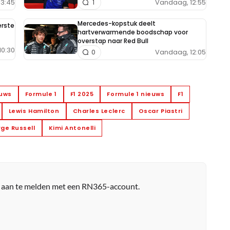
13:45
Vandaag, 12:55
1
Mercedes-kopstuk deelt
erste
hartverwarmende boodschap voor
overstap naar Red Bull
10:30
Vandaag, 12:05
0
euws
Formule 1
F1 2025
Formule 1 nieuws
F1
Lewis Hamilton
Charles Leclerc
Oscar Piastri
ge Russell
Kimi Antonelli
r aan te melden met een RN365-account.