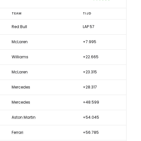
TEAM
TIJD
Red Bull
LAP 57
McLaren
+7.995
Williams
+22.665
McLaren
+23.315
Mercedes
+28.317
Mercedes
+48.599
Aston Martin
+54.045
Ferrari
+56.785