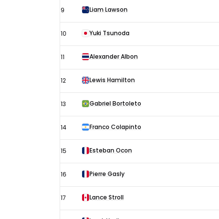
Liam Lawson
9
Yuki Tsunoda
10
Alexander Albon
11
Lewis Hamilton
12
Gabriel Bortoleto
13
Franco Colapinto
14
Esteban Ocon
15
Pierre Gasly
16
Lance Stroll
17