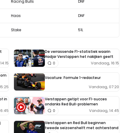
Racing Bulls
DNF
Haas
DNF
Stake
51L
t
De verrassende F1-statistiek waarin
Hadjar Verstappen het nakijken geeft
14:15
Vandaag, 16:15
0
e om
Vacature: Formule 1-redacteur
Vandaag, 07:20
15:25
f in
Verstappen getipt voor F1-succes
ondanks Red Bull-problemen
6:45
Vandaag, 14:45
0
j
Verstappen en Red Bull beginnen
tweede seizoenshelft met achterstand