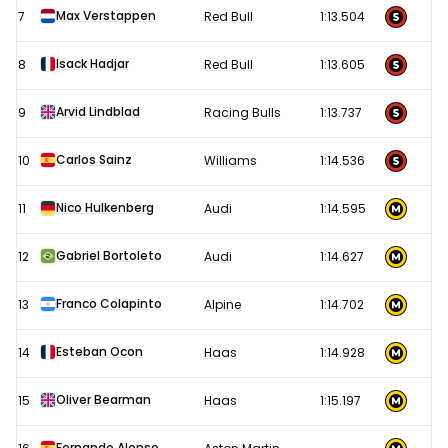
Max Verstappen
7
Red Bull
1:13.504
Isack Hadjar
8
Red Bull
1:13.605
Arvid Lindblad
9
Racing Bulls
1:13.737
Carlos Sainz
10
Williams
1:14.536
Nico Hulkenberg
11
Audi
1:14.595
Gabriel Bortoleto
12
Audi
1:14.627
Franco Colapinto
13
Alpine
1:14.702
Esteban Ocon
14
Haas
1:14.928
Oliver Bearman
15
Haas
1:15.197
Fernando Alonso