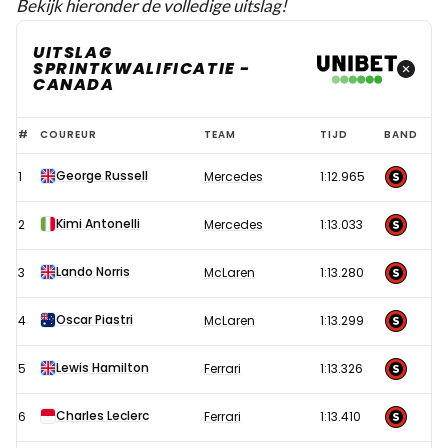
Bekijk hieronder de volledige uitslag!
UITSLAG
SPRINTKWALIFICATIE -
CANADA
Uitslag
#
COUREUR
TEAM
TIJD
BAND
sprintkwalificatie
George Russell
1
Mercedes
1:12.965
F1
GP
Kimi Antonelli
2
Mercedes
1:13.033
Canada
2026
Lando Norris
3
McLaren
1:13.280
Oscar Piastri
4
McLaren
1:13.299
Lewis Hamilton
5
Ferrari
1:13.326
Charles Leclerc
6
Ferrari
1:13.410