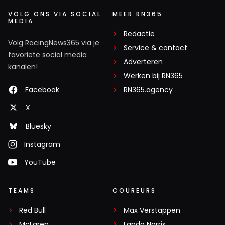
VOLG ONS VIA SOCIAL
MEER RN365
MEDIA
Redactie
Volg RacingNews365 via je
Service & contact
favoriete social media
Adverteren
kanalen!
Werken bij RN365
Facebook
RN365.agency
X
Bluesky
Instagram
YouTube
TEAMS
COUREURS
Red Bull
Max Verstappen
McLaren
Lando Norris