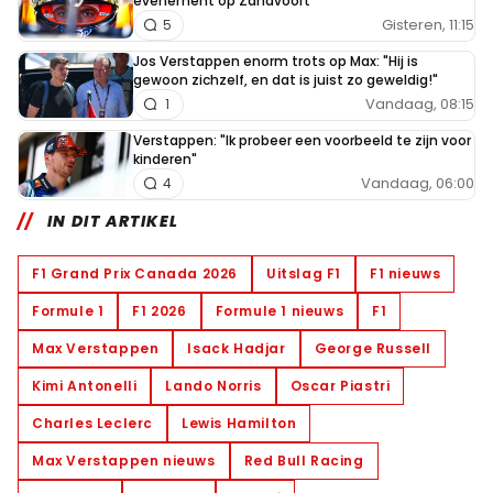
evenement op Zandvoort
Gisteren, 11:15
5
Jos Verstappen enorm trots op Max: "Hij is
gewoon zichzelf, en dat is juist zo geweldig!"
Vandaag, 08:15
1
Verstappen: "Ik probeer een voorbeeld te zijn voor
kinderen"
Vandaag, 06:00
4
IN DIT ARTIKEL
F1 Grand Prix Canada 2026
Uitslag F1
F1 nieuws
Formule 1
F1 2026
Formule 1 nieuws
F1
Max Verstappen
Isack Hadjar
George Russell
Kimi Antonelli
Lando Norris
Oscar Piastri
Charles Leclerc
Lewis Hamilton
Max Verstappen nieuws
Red Bull Racing