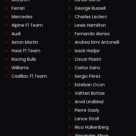
Ferrari
George Russell
Mercedes
Charles Leclerc
Alpine F1 Team
Lewis Hamilton
Audi
Fernando Alonso
Aston Martin
Andrea Kimi Antonelli
Haas F1 Team
Isack Hadjar
Racing Bulls
Oscar Piastri
Williams
Carlos Sainz
Cadillac F1 Team
Sergio Pérez
Esteban Ocon
Valtteri Bottas
Arvid Lindblad
Pierre Gasly
Lance Stroll
Nico Hülkenberg
Alexander Albon