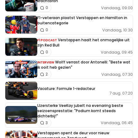
krachtbron
Vandaag, 09:00
0
F1-veteraan plaatst Verstappen en Hamilton in
buitencategorie
Vandaag, 10:30
0
Verstappen haalt het onmogelijke uit
F1 PODCAST
zijn Red Bull
Vandaag, 09:45
0
Wolff verrast door Antonelli: "Beste wat
INTERVIEW
ik ooit heb gezien"
Vandaag, 07:30
2
Vacature: Formule 1-redacteur
7 aug. 07:20
IJzersterke VeeKay jubelt na evenaring beste
seizoensprestatie: "Podium komt steeds
dichterbij!"
Vandaag, 06:45
3
Verstappen opent de deur voor nieuw