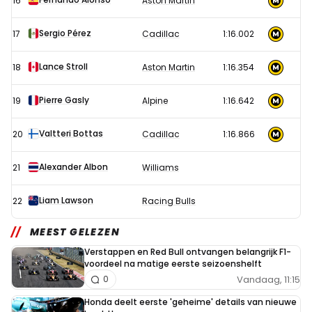
16
Aston Martin
Sergio Pérez
17
Cadillac
1:16.002
Lance Stroll
18
Aston Martin
1:16.354
Pierre Gasly
19
Alpine
1:16.642
Valtteri Bottas
20
Cadillac
1:16.866
Alexander Albon
21
Williams
Liam Lawson
22
Racing Bulls
MEEST GELEZEN
Verstappen en Red Bull ontvangen belangrijk F1-
voordeel na matige eerste seizoenshelft
Vandaag, 11:15
0
Honda deelt eerste 'geheime' details van nieuwe