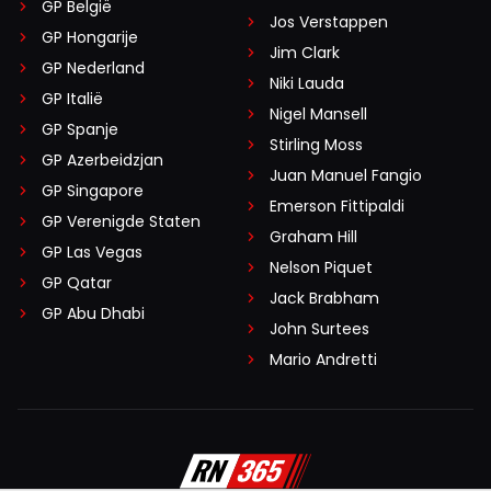
GP België
Jos Verstappen
GP Hongarije
Jim Clark
GP Nederland
Niki Lauda
GP Italië
Nigel Mansell
GP Spanje
Stirling Moss
GP Azerbeidzjan
Juan Manuel Fangio
GP Singapore
Emerson Fittipaldi
GP Verenigde Staten
Graham Hill
GP Las Vegas
Nelson Piquet
GP Qatar
Jack Brabham
GP Abu Dhabi
John Surtees
Mario Andretti