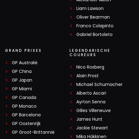
Liam Lawson
Oliver Bearman
Franco Colapinto
Gabriel Bortoleto
GRAND PRIXES
LEGENDARISCHE
COUREURS
GP Australië
Nico Rosberg
GP China
Alain Prost
GP Japan
Michael Schumacher
GP Miami
Alberto Ascari
GP Canada
Ayrton Senna
GP Monaco
Gilles Villeneuve
GP Barcelona
James Hunt
GP Oostenrijk
Jackie Stewart
GP Groot-Brittannië
Mika Häkkinen