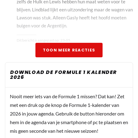
zelfs de Hulk en Lewis hebben hun maat weten voor te
blijven. Lindblad lijkt een uitzondering maar de wagen van
Lawson was stuk. Alleen Gasly heeft het hoofd moeten
buigen voor de Argentijn.
Dit bericht is aangepast op:
23-05
TOON MEER REACTIES
DOWNLOAD DE FORMULE 1 KALENDER
2026
Nooit meer iets van de Formule 1 missen? Dat kan! Zet
met een druk op de knop de Formule 1-kalender van
2026 in jouw agenda. Gebruik de button hieronder om
hem in de agenda van je smartphone of pc te plaatsen en
mis geen seconde van het nieuwe seizoen!