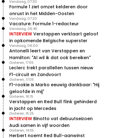
Vandaag, 07:30
Formule 1 ziet omzet kelderen door
onrust in het Midden-Oosten
Vandaag, 07:20
Vacature: Formule 1-redacteur
Vandaag, 06:45
INTERVIEW
Verstappen verklaart geloof
in opkomende Belgische superster
Vandaag, 06:00
Antonelli leert van Verstappen en
Hamilton: "Al wil ik dat ook bereiken"
Gisteren, 17:55
Leclerc trekt parallellen tussen nieuw
F1-circuit en Zandvoort
Gisteren, 17:05
F1-rookie is Marko eeuwig dankbaar: "Hij
geloofde in mij"
Gisteren, 16:15
Verstappen en Red Bull flink gehinderd
in jacht op Mercedes
Gisteren, 15:25
INTERVIEW
Binotto vat debuutseizoen
Audi samen in vijf woorden
Gisteren, 14:35
Herbert noemt Red Bull-aanwinst