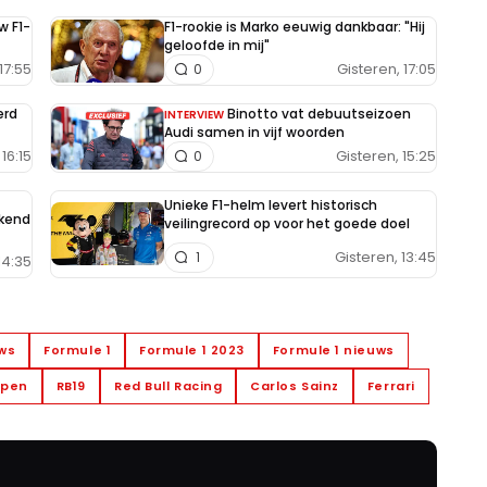
w F1-
F1-rookie is Marko eeuwig dankbaar: "Hij
geloofde in mij"
17:55
Gisteren, 17:05
0
erd
Binotto vat debuutseizoen
INTERVIEW
Audi samen in vijf woorden
16:15
Gisteren, 15:25
0
Unieke F1-helm levert historisch
ekend
veilingrecord op voor het goede doel
Gisteren, 13:45
1
14:35
uws
Formule 1
Formule 1 2023
Formule 1 nieuws
ppen
RB19
Red Bull Racing
Carlos Sainz
Ferrari