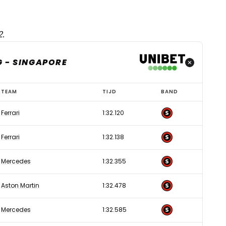
2.
G - SINGAPORE
TEAM
TIJD
BAND
Ferrari
1:32.120
Ferrari
1:32.138
Mercedes
1:32.355
Aston Martin
1:32.478
Mercedes
1:32.585