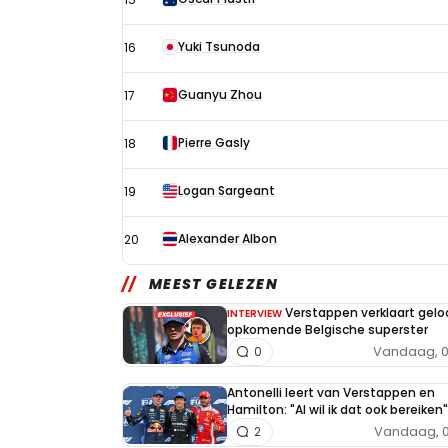
Yuki Tsunoda
16
Guanyu Zhou
17
Pierre Gasly
18
Logan Sargeant
19
Alexander Albon
20
MEEST GELEZEN
Verstappen verklaart geloo
INTERVIEW
opkomende Belgische superster
Vandaag, 0
0
Antonelli leert van Verstappen en
Hamilton: "Al wil ik dat ook bereiken"
Vandaag, 0
2