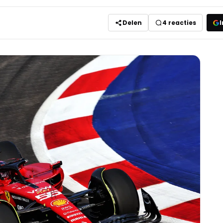
Delen
4
reacties
I