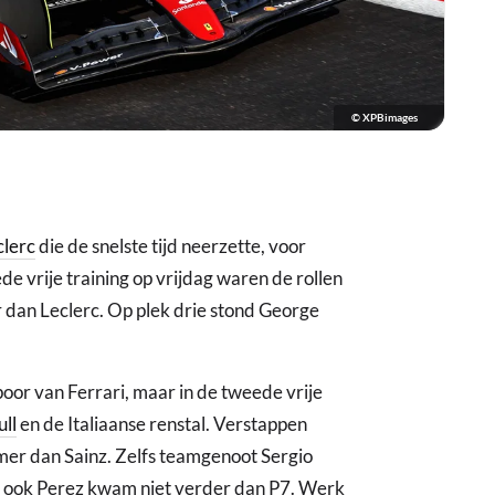
© XPBimages
clerc
die de snelste tijd neerzette, voor
e vrije training op vrijdag waren de rollen
 dan Leclerc. Op plek drie stond George
oor van Ferrari, maar in de tweede vrije
ll
en de Italiaanse renstal. Verstappen
mer dan Sainz. Zelfs teamgenoot Sergio
r ook Perez kwam niet verder dan P7. Werk