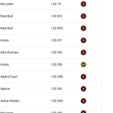
McLaren
1:32.711
Red Bull
1:32.812
Red Bull
1:32.852
Haas
1:33.017
Alfa Romeo
1:33.105
Haas
1:33.139
AlphaTauri
1:33.285
Alpine
1:33.361
Aston Martin
1:33.390
McLaren
1:33.461