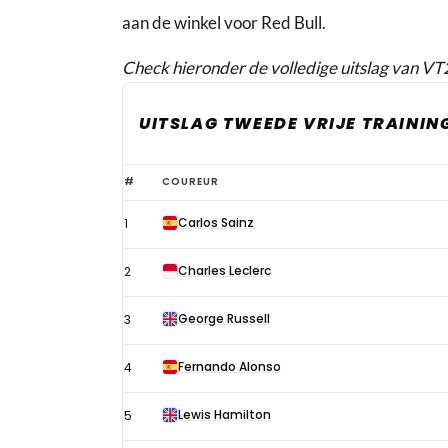
aan de winkel voor Red Bull.
Check hieronder de volledige uitslag van VT
UITSLAG TWEEDE VRIJE TRAININ
Uitslag
#
COUREUR
tweede
Carlos Sainz
1
vrije
training
Charles Leclerc
2
Formule
1
George Russell
3
GP
Fernando Alonso
4
Singapore
2023
Lewis Hamilton
5