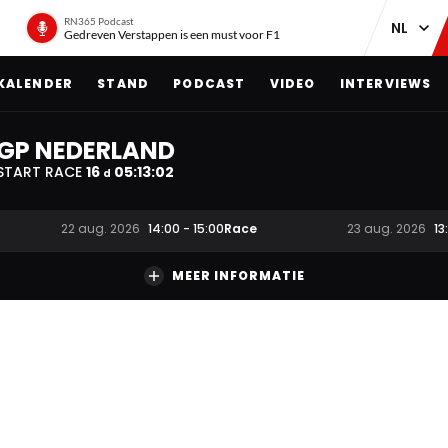
RN365 Podcast
Gedreven Verstappen is een must voor F1
KALENDER
STAND
PODCAST
VIDEO
INTERVIEWS
GP NEDERLAND
START RACE
16
05
:
13
:
00
d
Race
22 aug. 2026
14:00
-
15:00
23 aug. 2026
13
MEER INFORMATIE