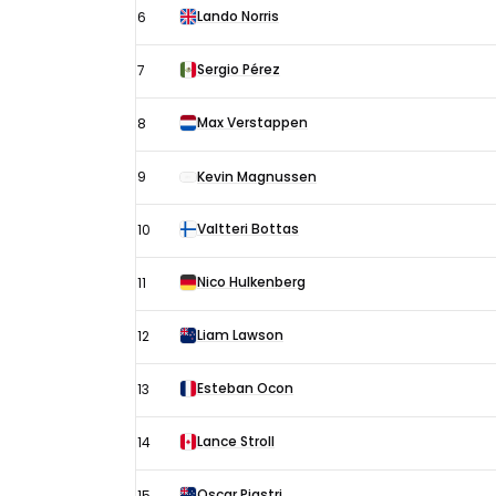
Lando Norris
6
Sergio Pérez
7
Max Verstappen
8
9
Kevin Magnussen
Valtteri Bottas
10
Nico Hulkenberg
11
Liam Lawson
12
Esteban Ocon
13
Lance Stroll
14
Oscar Piastri
15