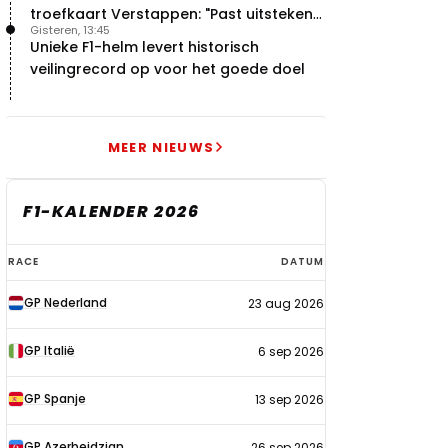
troefkaart Verstappen: "Past uitstekend
Gisteren, 13:45
bij Red Bull"
Unieke F1-helm levert historisch
veilingrecord op voor het goede doel
MEER NIEUWS
F1-KALENDER 2026
F1-
RACE
DATUM
kalender
GP Nederland
23 aug 2026
2026
GP Italië
6 sep 2026
GP Spanje
13 sep 2026
GP Azerbeidzjan
26 sep 2026