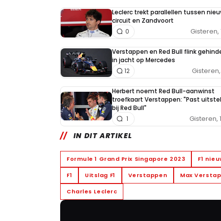
Leclerc trekt parallellen tussen nieu
circuit en Zandvoort
Gisteren, 
0
Verstappen en Red Bull flink gehind
in jacht op Mercedes
Gisteren, 
12
Herbert noemt Red Bull-aanwinst
troefkaart Verstappen: "Past uitst
bij Red Bull"
Gisteren, 
1
IN DIT ARTIKEL
Formule 1 Grand Prix Singapore 2023
F1 nie
F1
Uitslag F1
Verstappen
Max Versta
Charles Leclerc