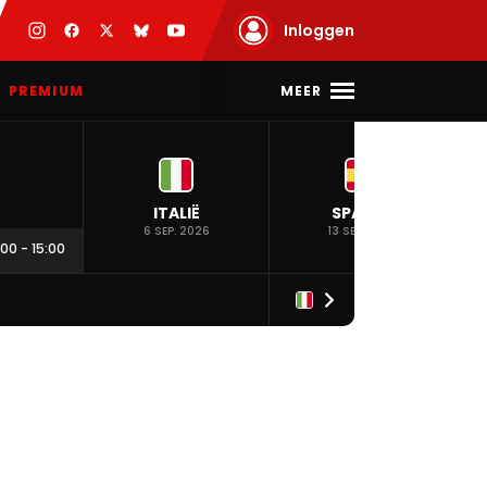
Inloggen
MEER
PREMIUM
ITALIË
SPANJE
6 SEP. 2026
13 SEP. 2026
:00
-
15:00