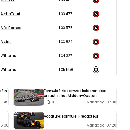
AlphaTauri
1:33.477
Alfa Romeo
1:33.575
Alpine
1:33.824
Williams
1:34.327
Williams
1:35.558
f in
Formule 1 ziet omzet kelderen door
onrust in het Midden-Oosten
6:45
Vandaag, 07:30
0
Vacature: Formule 1-redacteur
Vandaag, 07:20
6:00