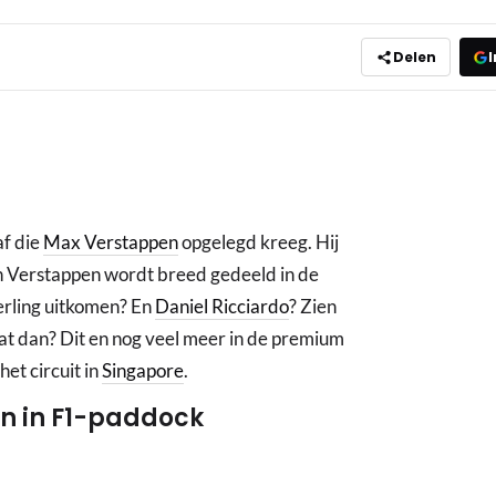
Delen
I
af die
Max Verstappen
opgelegd kreeg. Hij
n Verstappen wordt breed gedeeld in de
erling uitkomen? En
Daniel Ricciardo
? Zien
wat dan? Dit en nog veel meer in de premium
et circuit in
Singapore
.
un in F1-paddock