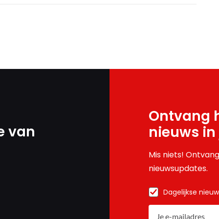
Ontvang h
e van
nieuws in
Mis niets! Ontvang
nieuwsupdates.
Dagelijkse nieu