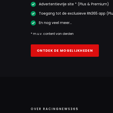
Advertentievrije site * (Plus & Premium)
Toegang tot de exclusieve RN365 app (Pl
En nog veel meer…
* m.u.v. content van derden
ONTDEK DE MOGELIJKHEDEN
OVER RACINGNEWS365