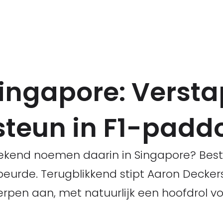
Singapore: Verst
 steun in F1-padd
ekend noemen daarin in Singapore? Best
urde. Terugblikkend stipt Aaron Decker
pen aan, met natuurlijk een hoofdrol v