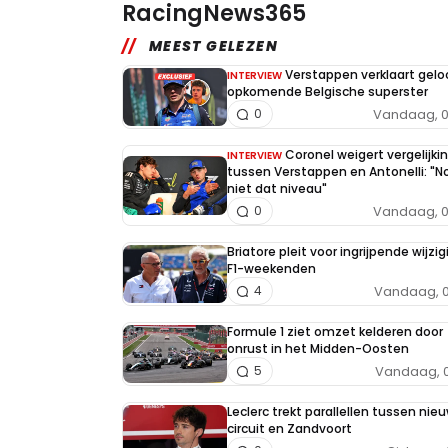
RacingNews365
MEEST GELEZEN
Verstappen verklaart geloo
INTERVIEW
opkomende Belgische superster
Vandaag, 0
0
Coronel weigert vergelijki
INTERVIEW
tussen Verstappen en Antonelli: "N
niet dat niveau"
Vandaag, 0
0
Briatore pleit voor ingrijpende wijzig
F1-weekenden
Vandaag, 0
4
Formule 1 ziet omzet kelderen door
onrust in het Midden-Oosten
Vandaag, 0
5
Leclerc trekt parallellen tussen nieu
circuit en Zandvoort