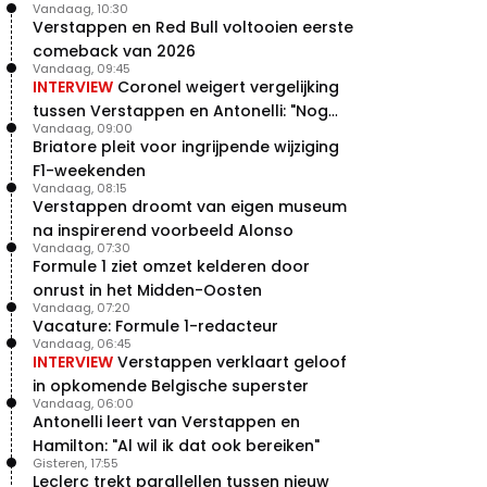
Vandaag, 10:30
Verstappen en Red Bull voltooien eerste
comeback van 2026
Vandaag, 09:45
INTERVIEW
Coronel weigert vergelijking
tussen Verstappen en Antonelli: "Nog
Vandaag, 09:00
niet dat niveau"
Briatore pleit voor ingrijpende wijziging
F1-weekenden
Vandaag, 08:15
Verstappen droomt van eigen museum
na inspirerend voorbeeld Alonso
Vandaag, 07:30
Formule 1 ziet omzet kelderen door
onrust in het Midden-Oosten
Vandaag, 07:20
Vacature: Formule 1-redacteur
Vandaag, 06:45
INTERVIEW
Verstappen verklaart geloof
in opkomende Belgische superster
Vandaag, 06:00
Antonelli leert van Verstappen en
Hamilton: "Al wil ik dat ook bereiken"
Gisteren, 17:55
Leclerc trekt parallellen tussen nieuw