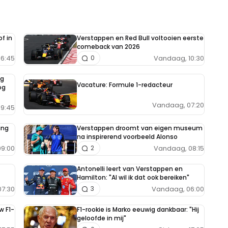
f in
Verstappen en Red Bull voltooien eerste
comeback van 2026
6:45
Vandaag, 10:30
0
ng
Vacature: Formule 1-redacteur
og
Vandaag, 07:20
9:45
ing
Verstappen droomt van eigen museum
na inspirerend voorbeeld Alonso
9:00
Vandaag, 08:15
2
Antonelli leert van Verstappen en
Hamilton: "Al wil ik dat ook bereiken"
7:30
Vandaag, 06:00
3
w F1-
F1-rookie is Marko eeuwig dankbaar: "Hij
geloofde in mij"