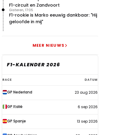
F1-circuit en Zandvoort
Gisteren, 17:05
F1-rookie is Marko eeuwig dankbaar: "Hij
geloofde in mij"
MEER NIEUWS
F1-KALENDER 2026
F1-
RACE
DATUM
kalender
GP Nederland
23 aug 2026
2026
GP Italië
6 sep 2026
GP Spanje
13 sep 2026