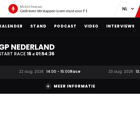
RN365 Podcast
Gedreven Verstappen is een must voor F1
KALENDER
STAND
PODCAST
VIDEO
INTERVIEWS
GP NEDERLAND
START RACE
16
01
:
54
:
35
d
Race
22 aug. 2026
14:00
-
15:00
23 aug. 2026
13
MEER INFORMATIE