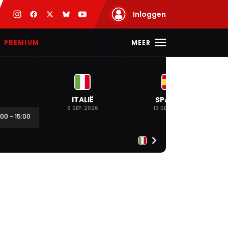
Inloggen
MEER
PREMIUM
ITALIË
SPANJE
6 SEP. 2026
13 SEP. 2026
:00
-
15:00