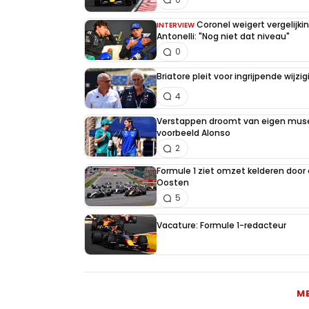
Coronel weigert vergelijk
INTERVIEW
Antonelli: "Nog niet dat niveau"
0
Briatore pleit voor ingrijpende wijz
4
Verstappen droomt van eigen muse
voorbeeld Alonso
2
Formule 1 ziet omzet kelderen door
Oosten
5
Vacature: Formule 1-redacteur
M