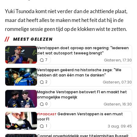
Yuki Tsunoda komt niet verder dan de achttiende plaat,
maar dat heeft alles te maken met het feit dat hij in de
rommelige sessie geen tijd op de klokken wist te zetten.
MEEST GELEZEN
Verstappen doet oproep aan regering: "Iedereen
ziet wat autosport teweeg brengt"
Gisteren, 17:30
7
Verstappen geëerd na historische zege: "We
hebben dit aan één man te danken"
Gisteren, 07:30
2
Magische Verstappen betovert F1 en maakt het
onmogelijke mogelijk
Gisteren, 16:30
0
Gedreven Verstappen is een must
F1 PODCAST
voor F1
3 aug. 09:45
1
Coronel onverbiddelijk over titelambities Russell: