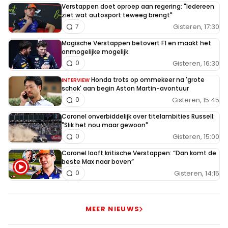
Verstappen doet oproep aan regering: "Iedereen
ziet wat autosport teweeg brengt"
Gisteren, 17:30
7
Magische Verstappen betovert F1 en maakt het
onmogelijke mogelijk
Gisteren, 16:30
0
Honda trots op ommekeer na 'grote
INTERVIEW
schok' aan begin Aston Martin-avontuur
Gisteren, 15:45
0
Coronel onverbiddelijk over titelambities Russell:
"Slik het nou maar gewoon"
Gisteren, 15:00
0
Coronel looft kritische Verstappen: “Dan komt de
beste Max naar boven”
Gisteren, 14:15
0
MEER NIEUWS