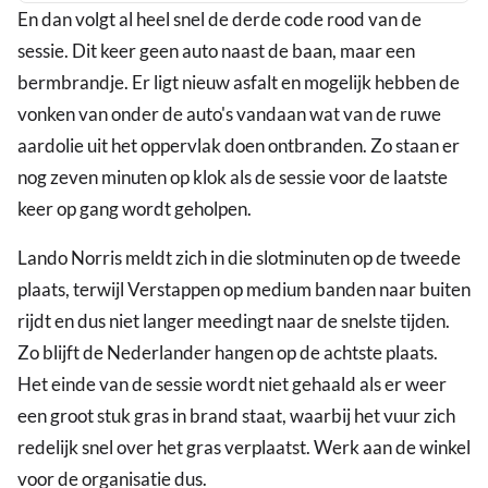
En dan volgt al heel snel de derde code rood van de
training
sessie. Dit keer geen auto naast de baan, maar een
GP
bermbrandje. Er ligt nieuw asfalt en mogelijk hebben de
Japan
vonken van onder de auto's vandaan wat van de ruwe
aardolie uit het oppervlak doen ontbranden. Zo staan er
nog zeven minuten op klok als de sessie voor de laatste
keer op gang wordt geholpen.
Lando Norris meldt zich in die slotminuten op de tweede
plaats, terwijl Verstappen op medium banden naar buiten
rijdt en dus niet langer meedingt naar de snelste tijden.
Zo blijft de Nederlander hangen op de achtste plaats.
Het einde van de sessie wordt niet gehaald als er weer
een groot stuk gras in brand staat, waarbij het vuur zich
redelijk snel over het gras verplaatst. Werk aan de winkel
voor de organisatie dus.