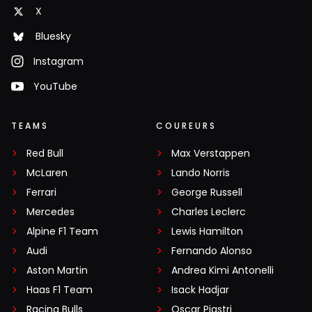
X
Bluesky
Instagram
YouTube
TEAMS
COUREURS
Red Bull
Max Verstappen
McLaren
Lando Norris
Ferrari
George Russell
Mercedes
Charles Leclerc
Alpine F1 Team
Lewis Hamilton
Audi
Fernando Alonso
Aston Martin
Andrea Kimi Antonelli
Haas F1 Team
Isack Hadjar
Racing Bulls
Oscar Piastri