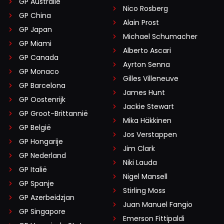
GP Australië
Nico Rosberg
GP China
Alain Prost
GP Japan
Michael Schumacher
GP Miami
Alberto Ascari
GP Canada
Ayrton Senna
GP Monaco
Gilles Villeneuve
GP Barcelona
James Hunt
GP Oostenrijk
Jackie Stewart
GP Groot-Brittannië
Mika Häkkinen
GP België
Jos Verstappen
GP Hongarije
Jim Clark
GP Nederland
Niki Lauda
GP Italië
Nigel Mansell
GP Spanje
Stirling Moss
GP Azerbeidzjan
Juan Manuel Fangio
GP Singapore
Emerson Fittipaldi