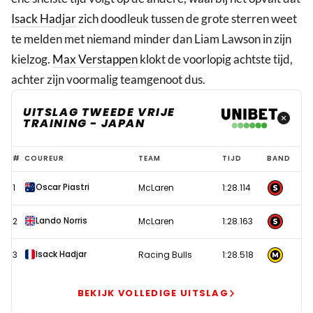
Isack Hadjar
zich doodleuk tussen de grote sterren weet
te melden met niemand minder dan Liam Lawson in zijn
kielzog.
Max Verstappen
klokt de voorlopig achtste tijd,
achter zijn voormalig teamgenoot dus.
UITSLAG TWEEDE VRIJE
TRAINING - JAPAN
Verstappen
#
COUREUR
TEAM
TIJD
BAND
de
Oscar Piastri
1
McLaren
1:28.114
derde
Red
Lando Norris
2
McLaren
1:28.163
Bull-
coureur
Isack Hadjar
3
Racing Bulls
1:28.518
in
chaotische
BEKIJK VOLLEDIGE UITSLAG
tweede