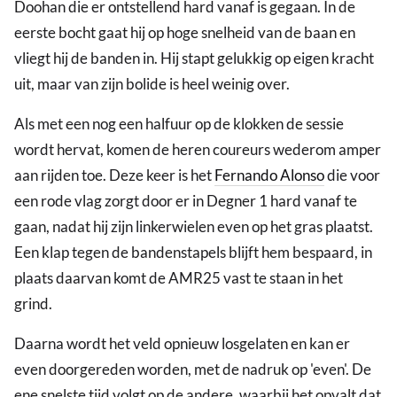
Doohan die er ontstellend hard vanaf is gegaan. In de
eerste bocht gaat hij op hoge snelheid van de baan en
vliegt hij de banden in. Hij stapt gelukkig op eigen kracht
uit, maar van zijn bolide is heel weinig over.
Als met een nog een halfuur op de klokken de sessie
wordt hervat, komen de heren coureurs wederom amper
aan rijden toe. Deze keer is het
Fernando Alonso
die voor
een rode vlag zorgt door er in Degner 1 hard vanaf te
gaan, nadat hij zijn linkerwielen even op het gras plaatst.
Een klap tegen de bandenstapels blijft hem bespaard, in
plaats daarvan komt de AMR25 vast te staan in het
grind.
Daarna wordt het veld opnieuw losgelaten en kan er
even doorgereden worden, met de nadruk op 'even'. De
ene snelste tijd volgt op de andere, waarbij het opvalt dat