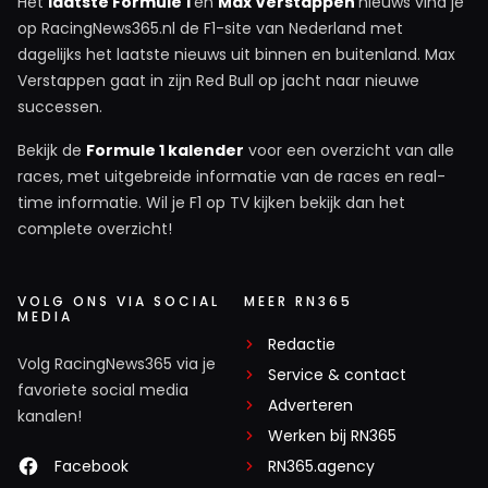
Het
laatste Formule 1
en
Max Verstappen
nieuws vind je
op RacingNews365.nl de F1-site van Nederland met
dagelijks het laatste nieuws uit binnen en buitenland. Max
Verstappen gaat in zijn Red Bull op jacht naar nieuwe
successen.
Bekijk de
Formule 1 kalender
voor een overzicht van alle
races, met uitgebreide informatie van de races en real-
time informatie. Wil je F1 op TV kijken bekijk dan het
complete overzicht!
VOLG ONS VIA SOCIAL
MEER RN365
MEDIA
Redactie
Volg RacingNews365 via je
Service & contact
favoriete social media
Adverteren
kanalen!
Werken bij RN365
Facebook
RN365.agency