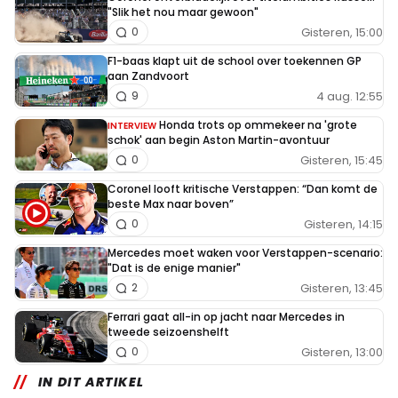
"Slik het nou maar gewoon"
Gisteren, 15:00
0
F1-baas klapt uit de school over toekennen GP
aan Zandvoort
4 aug. 12:55
9
Honda trots op ommekeer na 'grote
INTERVIEW
schok' aan begin Aston Martin-avontuur
Gisteren, 15:45
0
Coronel looft kritische Verstappen: “Dan komt de
beste Max naar boven”
Gisteren, 14:15
0
Mercedes moet waken voor Verstappen-scenario:
"Dat is de enige manier"
Gisteren, 13:45
2
Ferrari gaat all-in op jacht naar Mercedes in
tweede seizoenshelft
Gisteren, 13:00
0
IN DIT ARTIKEL