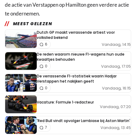
de actie van Verstappen op Hamilton geen verdere actie
te ondernemen.
MEEST GELEZEN
Dutch GP maakt verrassende artiest voor
volkslied bekend
Vandaag, 14:15
6
De reden waarom nieuwe F1-wagens hun oude
kwaaltjes behouden
Vandaag, 17:05
0
De verrassende F1-statistiek waarin Hadjar
Verstappen het nakijken geeft
Vandaag, 16:15
0
Vacature: Formule 1-redacteur
Vandaag, 07:20
'Red Bull vindt opvolger Lambiase bij Aston Martin'
Vandaag, 13:45
7