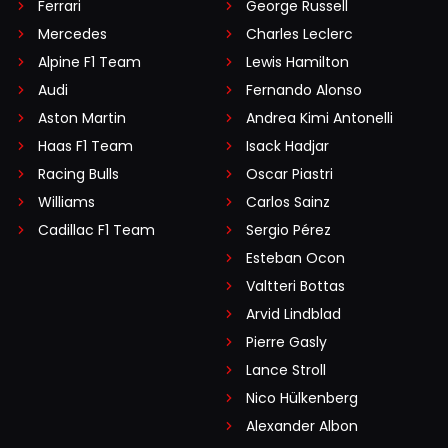
Ferrari
George Russell
Mercedes
Charles Leclerc
Alpine F1 Team
Lewis Hamilton
Audi
Fernando Alonso
Aston Martin
Andrea Kimi Antonelli
Haas F1 Team
Isack Hadjar
Racing Bulls
Oscar Piastri
Williams
Carlos Sainz
Cadillac F1 Team
Sergio Pérez
Esteban Ocon
Valtteri Bottas
Arvid Lindblad
Pierre Gasly
Lance Stroll
Nico Hülkenberg
Alexander Albon