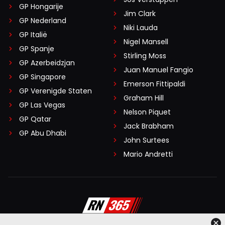
GP Hongarije
Jim Clark
GP Nederland
Niki Lauda
GP Italië
Nigel Mansell
GP Spanje
Stirling Moss
GP Azerbeidzjan
Juan Manuel Fangio
GP Singapore
Emerson Fittipaldi
GP Verenigde Staten
Graham Hill
GP Las Vegas
Nelson Piquet
GP Qatar
Jack Brabham
GP Abu Dhabi
John Surtees
Mario Andretti