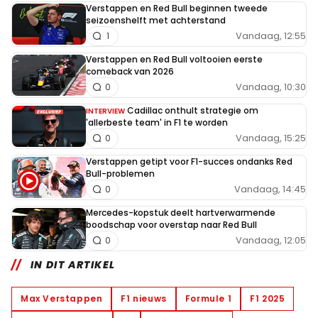
Verstappen en Red Bull beginnen tweede
seizoenshelft met achterstand
Vandaag, 12:55
1
Verstappen en Red Bull voltooien eerste
comeback van 2026
Vandaag, 10:30
0
Cadillac onthult strategie om
INTERVIEW
'allerbeste team' in F1 te worden
Vandaag, 15:25
0
Verstappen getipt voor F1-succes ondanks Red
Bull-problemen
Vandaag, 14:45
0
Mercedes-kopstuk deelt hartverwarmende
boodschap voor overstap naar Red Bull
Vandaag, 12:05
0
IN DIT ARTIKEL
Max Verstappen
F1 nieuws
Formule 1
F1 2025