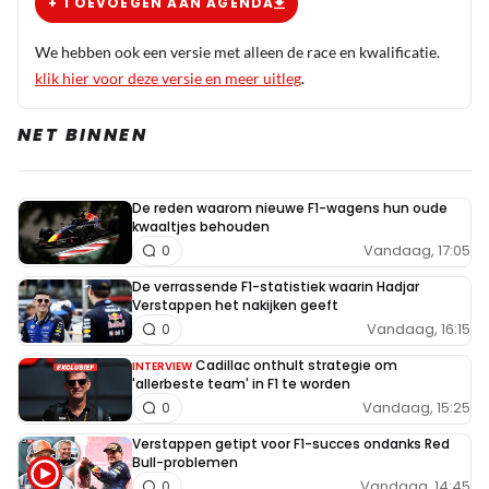
+ TOEVOEGEN AAN AGENDA
We hebben ook een versie met alleen de race en kwalificatie.
klik hier voor deze versie en meer uitleg
.
NET BINNEN
De reden waarom nieuwe F1-wagens hun oude
kwaaltjes behouden
Vandaag, 17:05
0
De verrassende F1-statistiek waarin Hadjar
Verstappen het nakijken geeft
Vandaag, 16:15
0
Cadillac onthult strategie om
INTERVIEW
'allerbeste team' in F1 te worden
Vandaag, 15:25
0
Verstappen getipt voor F1-succes ondanks Red
Bull-problemen
Vandaag, 14:45
0