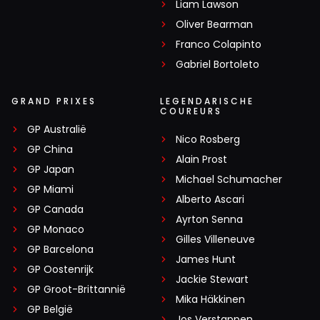
Liam Lawson
Oliver Bearman
Franco Colapinto
Gabriel Bortoleto
GRAND PRIXES
LEGENDARISCHE
COUREURS
GP Australië
Nico Rosberg
GP China
Alain Prost
GP Japan
Michael Schumacher
GP Miami
Alberto Ascari
GP Canada
Ayrton Senna
GP Monaco
Gilles Villeneuve
GP Barcelona
James Hunt
GP Oostenrijk
Jackie Stewart
GP Groot-Brittannië
Mika Häkkinen
GP België
Jos Verstappen