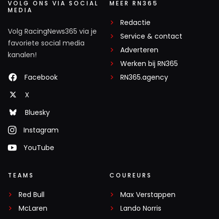
VOLG ONS VIA SOCIAL
MEER RN365
MEDIA
Redactie
Volg RacingNews365 via je
Service & contact
favoriete social media
Adverteren
kanalen!
Werken bij RN365
Facebook
RN365.agency
X
Bluesky
Instagram
YouTube
TEAMS
COUREURS
Red Bull
Max Verstappen
McLaren
Lando Norris