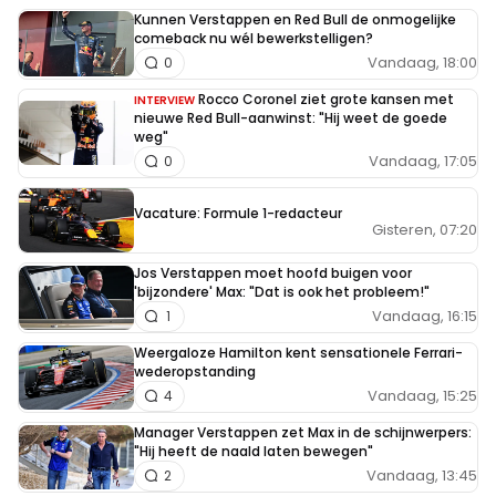
Kunnen Verstappen en Red Bull de onmogelijke
comeback nu wél bewerkstelligen?
Vandaag, 18:00
0
Rocco Coronel ziet grote kansen met
INTERVIEW
nieuwe Red Bull-aanwinst: "Hij weet de goede
weg"
Vandaag, 17:05
0
Vacature: Formule 1-redacteur
Gisteren, 07:20
Jos Verstappen moet hoofd buigen voor
'bijzondere' Max: "Dat is ook het probleem!"
Vandaag, 16:15
1
Weergaloze Hamilton kent sensationele Ferrari-
wederopstanding
Vandaag, 15:25
4
Manager Verstappen zet Max in de schijnwerpers:
"Hij heeft de naald laten bewegen"
Vandaag, 13:45
2