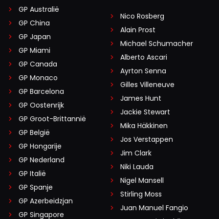
GP Australië
Nico Rosberg
GP China
Alain Prost
GP Japan
Michael Schumacher
GP Miami
Alberto Ascari
GP Canada
Ayrton Senna
GP Monaco
Gilles Villeneuve
GP Barcelona
James Hunt
GP Oostenrijk
Jackie Stewart
GP Groot-Brittannië
Mika Häkkinen
GP België
Jos Verstappen
GP Hongarije
Jim Clark
GP Nederland
Niki Lauda
GP Italië
Nigel Mansell
GP Spanje
Stirling Moss
GP Azerbeidzjan
Juan Manuel Fangio
GP Singapore