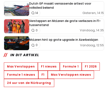
Dutch GP maakt verrassende artiest voor
volkslied bekend
Gisteren, 14:15
14
Verstappen en McLaren de grote verliezers in F1-
tussenstand
Vandaag, 14:35
0
McLaren hint op grote upgrade in Azerbeidzjan
Vandaag, 12:55
0
IN DIT ARTIKEL
Max Verstappen
F1 nieuws
Formule 1
F1 2026
Formule 1 nieuws
F1
Max Verstappen nieuws
24 uur van de Nürburgring