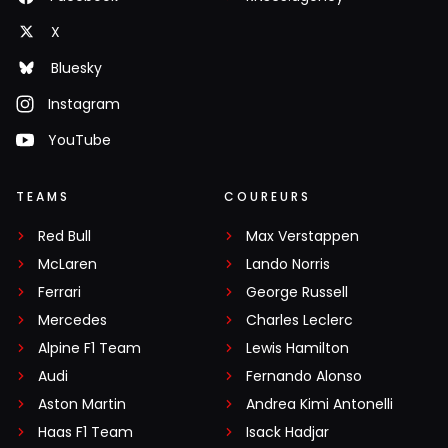
X
Bluesky
Instagram
YouTube
TEAMS
COUREURS
Red Bull
Max Verstappen
McLaren
Lando Norris
Ferrari
George Russell
Mercedes
Charles Leclerc
Alpine F1 Team
Lewis Hamilton
Audi
Fernando Alonso
Aston Martin
Andrea Kimi Antonelli
Haas F1 Team
Isack Hadjar