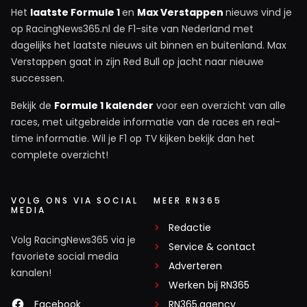
Het
laatste Formule 1
en
Max Verstappen
nieuws vind je
op RacingNews365.nl de F1-site van Nederland met
dagelijks het laatste nieuws uit binnen en buitenland. Max
Verstappen gaat in zijn Red Bull op jacht naar nieuwe
successen.
Bekijk de
Formule 1 kalender
voor een overzicht van alle
races, met uitgebreide informatie van de races en real-
time informatie. Wil je F1 op TV kijken bekijk dan het
complete overzicht!
VOLG ONS VIA SOCIAL
MEER RN365
MEDIA
Redactie
Volg RacingNews365 via je
Service & contact
favoriete social media
Adverteren
kanalen!
Werken bij RN365
Facebook
RN365.agency