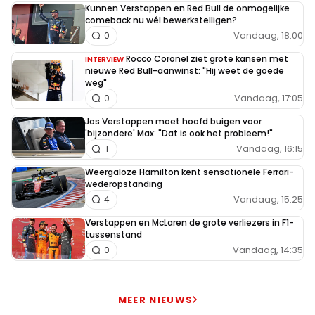
Kunnen Verstappen en Red Bull de onmogelijke
comeback nu wél bewerkstelligen?
Vandaag, 18:00
0
Rocco Coronel ziet grote kansen met
INTERVIEW
nieuwe Red Bull-aanwinst: "Hij weet de goede
weg"
Vandaag, 17:05
0
Jos Verstappen moet hoofd buigen voor
'bijzondere' Max: "Dat is ook het probleem!"
Vandaag, 16:15
1
Weergaloze Hamilton kent sensationele Ferrari-
wederopstanding
Vandaag, 15:25
4
Verstappen en McLaren de grote verliezers in F1-
tussenstand
Vandaag, 14:35
0
MEER NIEUWS