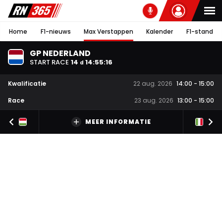
Home
F1-nieuws
Max Verstappen
Kalender
F1-stand
GP NEDERLAND
START RACE
14
14
:
55
:
16
d
Kwalificatie
22 aug. 2026
14:00
-
15:00
Race
23 aug. 2026
13:00
-
15:00
MEER INFORMATIE