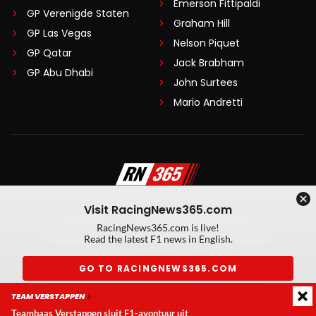
Emerson Fittipaldi
GP Verenigde Staten
Graham Hill
GP Las Vegas
Nelson Piquet
GP Qatar
Jack Brabham
GP Abu Dhabi
John Surtees
Mario Andretti
Visit RacingNews365.com
Disclaimer
Algemene voorwaarden
RacingNews365.com is live!
Privacy Policy
Created by On Your Marks
Read the latest F1 news in English.
Privacy manager
Kansspeluitingen
GO TO RACINGNEWS365.COM
© 2026 RacingNews365. Alle rechten voorbehouden
TEAM VERSTAPPEN
Don't show again
Teambaas Verstappen sluit F1-avontuur uit