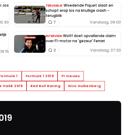
r Jos
Woedende Piquet slaat en
TERUGBLIK
schopt erop los na knullige crash -
terugblik
10:30
Vandaag, 09:00
7
lijk
Wolff doet opvallende claim
INTERVIEW
over F1-motor na 'gezeur' Ferrari
Vandaag, 07:30
3
08:15
Formule 1
Formule 1 2019
F1 nieuws
 Italië 2019
Red Bull Racing
Nico Hulkenberg
2019