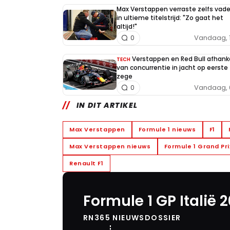
Max Verstappen verraste zelfs vade
in ultieme titelstrijd: "Zo gaat het
altijd!"
Vandaag, 
0
Verstappen en Red Bull afhanke
TECH
van concurrentie in jacht op eerste
zege
Vandaag, 
0
IN DIT ARTIKEL
Max Verstappen
Formule 1 nieuws
F1
Max Verstappen nieuws
Formule 1 Grand Prix
Renault F1
Formule 1 GP Italië 
RN365 NIEUWSDOSSIER