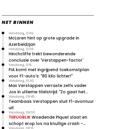
NET BINNEN
Vandaag, 12:55
McLaren hint op grote upgrade in
Azerbeidzjan
Vandaag, 12:05
Hinchcliffe trekt bewonderende
conclusie over 'Verstappen-factor'
Vandaag, 11:15
FIA komt met ingrijpend toekomstplan
voor F1-auto's: "80 kilo lichter!"
Vandaag, 10:30
Max Verstappen verraste zelfs vader
Jos in ultieme titelstrijd: "Zo gaat het
Vandaag, 09:45
altijd!"
Teambaas Verstappen sluit F1-avontuur
uit
Vandaag, 09:00
TERUGBLIK
Woedende Piquet slaat en
schopt erop los na knullige crash -
Vandaag, 08:15