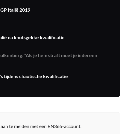
 GP Italië 2019
talië na knotsgekke kwalificatie
lkenberg: "Als je hem straft moet je iedereen
s tijdens chaotische kwalificatie
r aan te melden met een RN365-account.