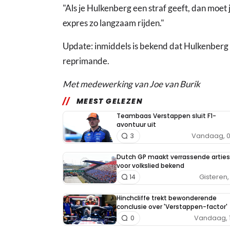
"Als je Hulkenberg een straf geeft, dan moet 
expres zo langzaam rijden."
Update: inmiddels is bekend dat Hulkenberg 
reprimande.
Met medewerking van Joe van Burik
MEEST GELEZEN
Teambaas Verstappen sluit F1-
avontuur uit
Vandaag, 0
3
Dutch GP maakt verrassende arties
voor volkslied bekend
Gisteren, 
14
Hinchcliffe trekt bewonderende
conclusie over 'Verstappen-factor'
Vandaag, 
0