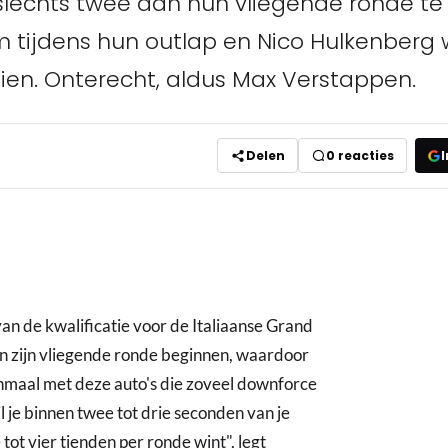
slechts twee aan hun vliegende ronde te
 tijdens hun outlap en Nico Hulkenberg 
ien. Onterecht, aldus Max Verstappen.
Delen
0
reacties
I
an de kwalificatie voor de Italiaanse Grand
an zijn vliegende ronde beginnen, waardoor
nmaal met deze auto's die zoveel downforce
 je binnen twee tot drie seconden van je
ot vier tienden per ronde wint", legt