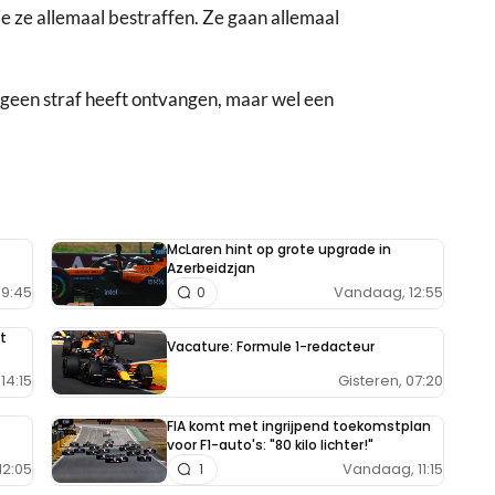
je ze allemaal bestraffen. Ze gaan allemaal
geen straf heeft ontvangen, maar wel een
McLaren hint op grote upgrade in
Azerbeidzjan
9:45
Vandaag, 12:55
0
t
Vacature: Formule 1-redacteur
Gisteren, 07:20
14:15
FIA komt met ingrijpend toekomstplan
voor F1-auto's: "80 kilo lichter!"
12:05
Vandaag, 11:15
1