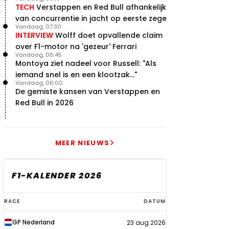
terugblik
TECH
Verstappen en Red Bull afhankelijk
van concurrentie in jacht op eerste zege
Vandaag, 07:30
INTERVIEW
Wolff doet opvallende claim
over F1-motor na 'gezeur' Ferrari
Vandaag, 06:45
Montoya ziet nadeel voor Russell: "Als
iemand snel is en een klootzak..."
Vandaag, 06:00
De gemiste kansen van Verstappen en
Red Bull in 2026
MEER NIEUWS
F1-KALENDER 2026
F1-
RACE
DATUM
kalender
GP Nederland
23 aug 2026
2026