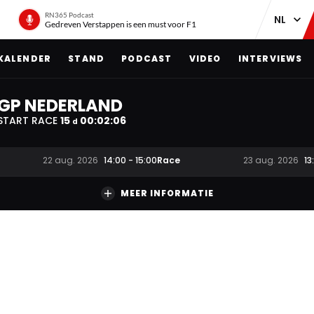
RN365 Podcast
Gedreven Verstappen is een must voor F1
KALENDER
STAND
PODCAST
VIDEO
INTERVIEWS
GP NEDERLAND
START RACE
15
00
:
02
:
06
d
Race
22 aug. 2026
14:00
-
15:00
23 aug. 2026
13
MEER INFORMATIE