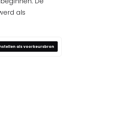
 beginnen. De
werd als
nstellen als voorkeursbron