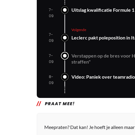
Uitslag kwalificatie Formule 1
7-
09
Volgende
7-
Leclerc pakt poleposition in I
09
Verstappen op de bres voor Hu
7-
straffen"
09
Video: Paniek over teamradio'
8-
09
PRAAT MEE!
Meepraten? Dat kan! Je hoeft je alleen maa