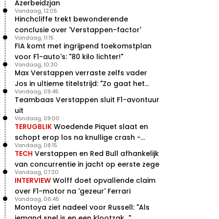
Azerbeidzjan
Vandaag, 12:05
Hinchcliffe trekt bewonderende
conclusie over 'Verstappen-factor'
Vandaag, 11:15
FIA komt met ingrijpend toekomstplan
voor F1-auto's: "80 kilo lichter!"
Vandaag, 10:30
Max Verstappen verraste zelfs vader
Jos in ultieme titelstrijd: "Zo gaat het
Vandaag, 09:45
altijd!"
Teambaas Verstappen sluit F1-avontuur
uit
Vandaag, 09:00
TERUGBLIK
Woedende Piquet slaat en
schopt erop los na knullige crash -
Vandaag, 08:15
terugblik
TECH
Verstappen en Red Bull afhankelijk
van concurrentie in jacht op eerste zege
Vandaag, 07:30
INTERVIEW
Wolff doet opvallende claim
over F1-motor na 'gezeur' Ferrari
Vandaag, 06:45
Montoya ziet nadeel voor Russell: "Als
iemand snel is en een klootzak..."