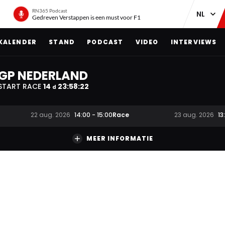
RN365 Podcast
Gedreven Verstappen is een must voor F1
KALENDER
STAND
PODCAST
VIDEO
INTERVIEWS
GP NEDERLAND
START RACE
14
23
:
58
:
21
d
Race
22 aug. 2026
14:00
-
15:00
23 aug. 2026
13
MEER INFORMATIE