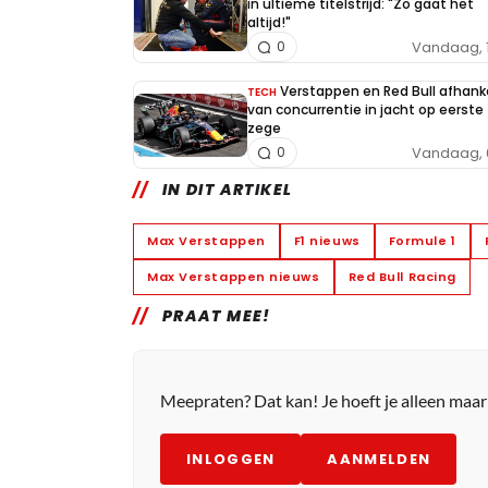
in ultieme titelstrijd: "Zo gaat het
altijd!"
Vandaag, 
0
Verstappen en Red Bull afhanke
TECH
van concurrentie in jacht op eerste
zege
Vandaag, 
0
IN DIT ARTIKEL
Max Verstappen
F1 nieuws
Formule 1
Max Verstappen nieuws
Red Bull Racing
PRAAT MEE!
Meepraten? Dat kan! Je hoeft je alleen maa
INLOGGEN
AANMELDEN