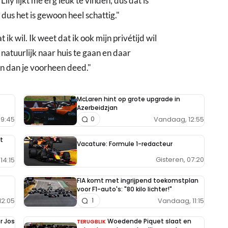
ily lijkt me erg leuk te vinden, dus dat is
 dus het is gewoon heel schattig."
 ik wil. Ik weet dat ik ook mijn privétijd wil
atuurlijk naar huis te gaan en daar
ven dan je voorheen deed."
McLaren hint op grote upgrade in
Azerbeidzjan
9:45
Vandaag, 12:55
0
t
Vacature: Formule 1-redacteur
Gisteren, 07:20
14:15
FIA komt met ingrijpend toekomstplan
voor F1-auto's: "80 kilo lichter!"
12:05
Vandaag, 11:15
1
r Jos
Woedende Piquet slaat en
TERUGBLIK