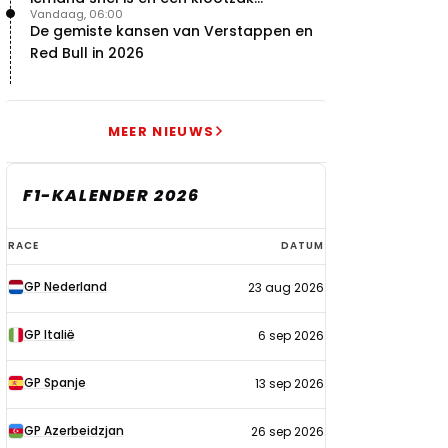
Vandaag, 06:00
De gemiste kansen van Verstappen en
Red Bull in 2026
MEER NIEUWS
F1-KALENDER 2026
F1-
RACE
DATUM
kalender
GP Nederland
23 aug 2026
2026
GP Italië
6 sep 2026
GP Spanje
13 sep 2026
GP Azerbeidzjan
26 sep 2026