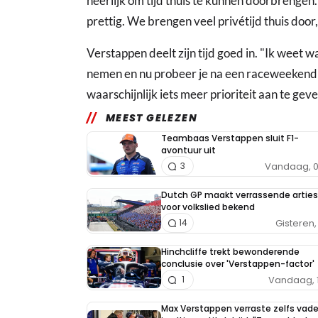
heerlijk om tijd thuis te kunnen doorbrengen. L
prettig. We brengen veel privétijd thuis door,
Verstappen deelt zijn tijd goed in. "Ik weet wat
nemen en nu probeer je na een raceweekend n
waarschijnlijk iets meer prioriteit aan te ge
MEEST GELEZEN
Teambaas Verstappen sluit F1-
avontuur uit
Vandaag, 0
3
Dutch GP maakt verrassende arties
voor volkslied bekend
Gisteren, 
14
Hinchcliffe trekt bewonderende
conclusie over 'Verstappen-factor'
Vandaag, 
1
Max Verstappen verraste zelfs vade