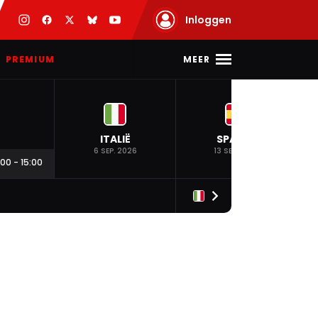
Inloggen
MEER
PREMIUM
ITALIË
SPANJE
6 SEP. 2026
13 SEP. 2026
:00
-
15:00