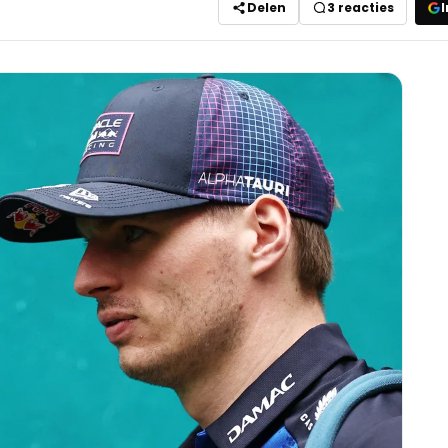
Delen
3
reacties
I