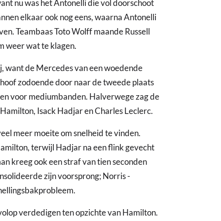
ant nu was het Antonelli die vol doorschoot
mannen elkaar ook nog eens, waarna Antonelli
even. Teambaas Toto Wolff maande Russell
m weer wat te klagen.
rbij, want de Mercedes van een woedende
 schoof zodoende door naar de tweede plaats
innen voor mediumbanden. Halverwege zag de
n, Hamilton, Isack Hadjar en Charles Leclerc.
el meer moeite om snelheid te vinden.
Hamilton, terwijl Hadjar na een flink gevecht
an kreeg ook een straf van tien seconden
onsolideerde zijn voorsprong; Norris -
snellingsbakprobleem.
 volop verdedigen ten opzichte van Hamilton.