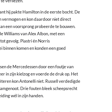
 te verliezen.
ant hij pakte Hamilton in de eerste bocht. De
n vermogen en kon daardoor niet direct
 aan een voorsprong probeerde te bouwen.
de Williams van Alex Albon, met een
ot gevolg. Piastri én Norris
ei binnen komen en konden een goed
sen de Mercedessen door een foutje van
eer in zijn kielzog en voerde de druk op. Het
fiteren kon Antonelli niet. Russell verdedigde
teamgenoot. Drie fouten bleek scheepsrecht
iding wél in zijn handen.