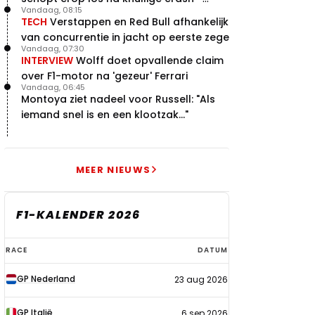
Vandaag, 08:15
terugblik
TECH
Verstappen en Red Bull afhankelijk
van concurrentie in jacht op eerste zege
Vandaag, 07:30
INTERVIEW
Wolff doet opvallende claim
over F1-motor na 'gezeur' Ferrari
Vandaag, 06:45
Montoya ziet nadeel voor Russell: "Als
iemand snel is en een klootzak..."
MEER NIEUWS
F1-KALENDER 2026
F1-
RACE
DATUM
kalender
GP Nederland
23 aug 2026
2026
GP Italië
6 sep 2026