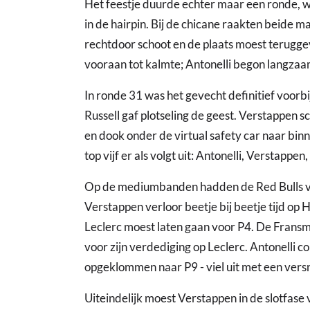
Het feestje duurde echter maar een ronde, w
in de hairpin. Bij de chicane raakten beide 
rechtdoor schoot en de plaats moest terugg
vooraan tot kalmte; Antonelli begon langzaa
In ronde 31 was het gevecht definitief voo
Russell gaf plotseling de geest. Verstappen
en dook onder de virtual safety car naar b
top vijf er als volgt uit: Antonelli, Verstappe
Op de mediumbanden hadden de Red Bulls ve
Verstappen verloor beetje bij beetje tijd op 
Leclerc moest laten gaan voor P4. De Fransm
voor zijn verdediging op Leclerc. Antonelli c
opgeklommen naar P9 - viel uit met een ver
Uiteindelijk moest Verstappen in de slotfase