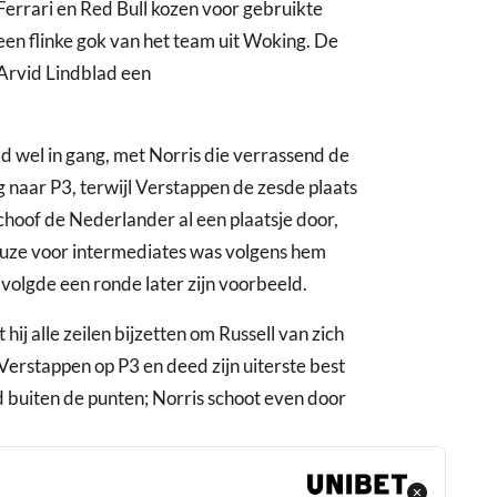
 Ferrari en Red Bull kozen voor gebruikte
een flinke gok van het team uit Woking. De
 Arvid Lindblad een
d wel in gang, met Norris die verrassend de
ug naar P3, terwijl Verstappen de zesde plaats
choof de Nederlander al een plaatsje door,
euze voor intermediates was volgens hem
s volgde een ronde later zijn voorbeeld.
hij alle zeilen bijzetten om Russell van zich
Verstappen op P3 en deed zijn uiterste best
buiten de punten; Norris schoot even door