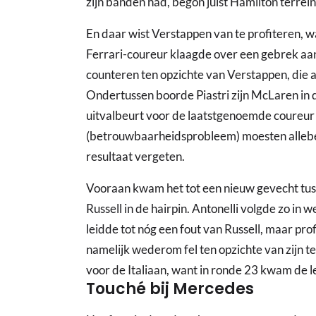
zijn banden had, begon juist Hamilton terrein
En daar wist Verstappen van te profiteren, w
Ferrari-coureur klaagde over een gebrek aa
counteren ten opzichte van Verstappen, die
Ondertussen boorde Piastri zijn McLaren in 
uitvalbeurt voor de laatstgenoemde coureur t
(betrouwbaarheidsprobleem) moesten alleb
resultaat vergeten.
Vooraan kwam het tot een nieuw gevecht tus
Russell in de hairpin. Antonelli volgde zo in w
leidde tot nóg een fout van Russell, maar pro
namelijk wederom fel ten opzichte van zijn 
voor de Italiaan, want in ronde 23 kwam de le
Touché bij Mercedes