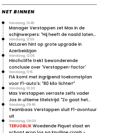
NET BINNEN
Vandaag, 13:45
Manager Verstappen zet Max in de
schijnwerpers: "Hij heeft de naald laten
Vandaag, 12:55
bewegen"
McLaren hint op grote upgrade in
Azerbeidzjan
Vandaag, 12:05
Hinchcliffe trekt bewonderende
conclusie over 'Verstappen-factor'
Vandaag, 11:15
FIA komt met ingrijpend toekomstplan
voor F1-auto's: "80 kilo lichter!"
Vandaag, 10:30
Max Verstappen verraste zelfs vader
Jos in ultieme titelstrijd: "Zo gaat het
Vandaag, 09:45
altijd!"
Teambaas Verstappen sluit F1-avontuur
uit
Vandaag, 09:00
TERUGBLIK
Woedende Piquet slaat en
schopt erop los na knullige crash -