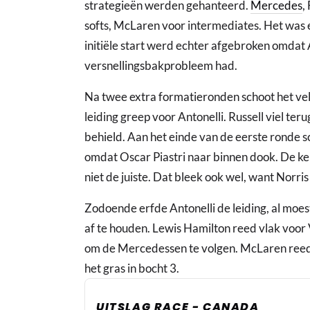
strategieën werden gehanteerd.
Mercedes
,
softs, McLaren voor intermediates. Het was 
initiële start werd echter afgebroken omdat
versnellingsbakprobleem had.
Na twee extra formatieronden schoot het vel
leiding greep voor Antonelli. Russell viel ter
behield. Aan het einde van de eerste ronde s
omdat Oscar Piastri naar binnen dook. De k
niet de juiste. Dat bleek ook wel, want Norri
Zodoende erfde Antonelli de leiding, al moest 
af te houden. Lewis Hamilton reed vlak voor 
om de Mercedessen te volgen. McLaren reed 
het gras in bocht 3.
UITSLAG RACE - CANADA