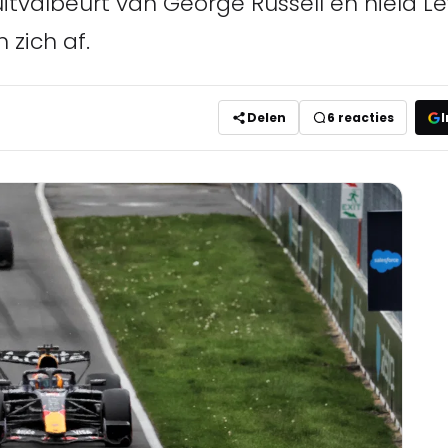
itvalbeurt van George Russell en hield L
 zich af.
Delen
6
reacties
I