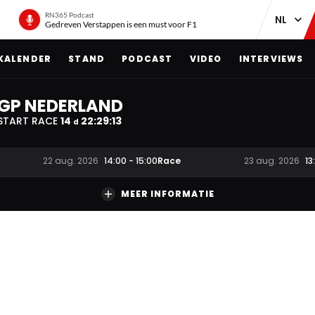
RN365 Podcast
Gedreven Verstappen is een must voor F1
KALENDER
STAND
PODCAST
VIDEO
INTERVIEWS
GP NEDERLAND
START RACE
14
22
:
29
:
12
d
Race
22 aug. 2026
14:00
-
15:00
23 aug. 2026
13
MEER INFORMATIE