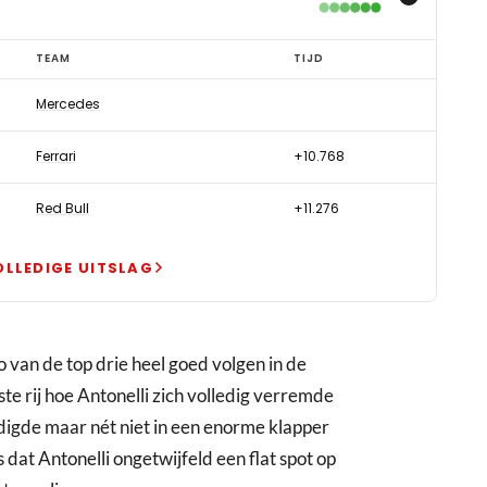
TEAM
TIJD
Mercedes
Ferrari
+10.768
Red Bull
+11.276
OLLEDIGE UITSLAG
 van de top drie heel goed volgen in de
ste rij hoe Antonelli zich volledig verremde
ndigde maar nét niet in een enorme klapper
at Antonelli ongetwijfeld een flat spot op