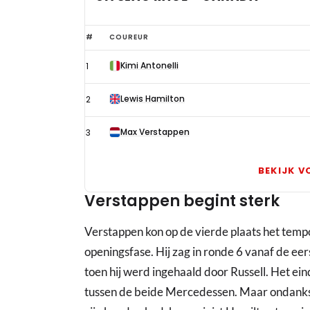
Verstappen
#
COUREUR
verrast
Kimi Antonelli
1
vriend
in
Lewis Hamilton
2
vijand
in
Max Verstappen
3
Canada,
Antonelli
BEKIJK V
lacht
Verstappen begint sterk
in
zijn
Verstappen kon op de vierde plaats het tempo
vuistje
openingsfase. Hij zag in ronde 6 vanaf de eer
toen hij werd ingehaald door Russell. Het ei
tussen de beide Mercedessen. Maar ondanks d