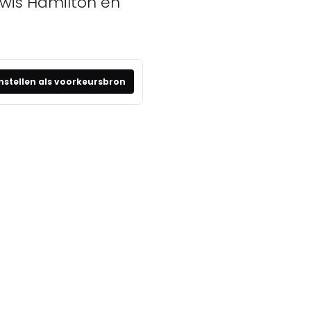
ewis Hamilton en
nstellen als voorkeursbron