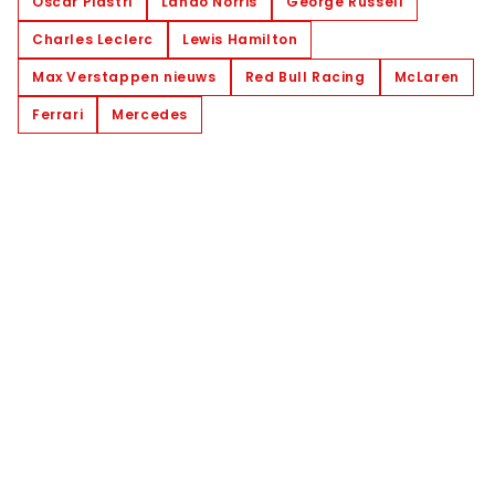
Oscar Piastri
Lando Norris
George Russell
Charles Leclerc
Lewis Hamilton
Max Verstappen nieuws
Red Bull Racing
McLaren
Ferrari
Mercedes