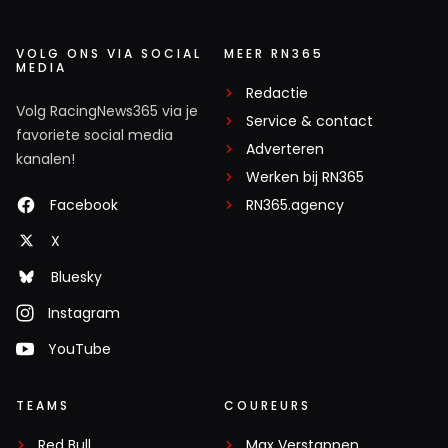
VOLG ONS VIA SOCIAL
MEER RN365
MEDIA
Redactie
Volg RacingNews365 via je
Service & contact
favoriete social media
Adverteren
kanalen!
Werken bij RN365
Facebook
RN365.agency
X
Bluesky
Instagram
YouTube
TEAMS
COUREURS
Red Bull
Max Verstappen