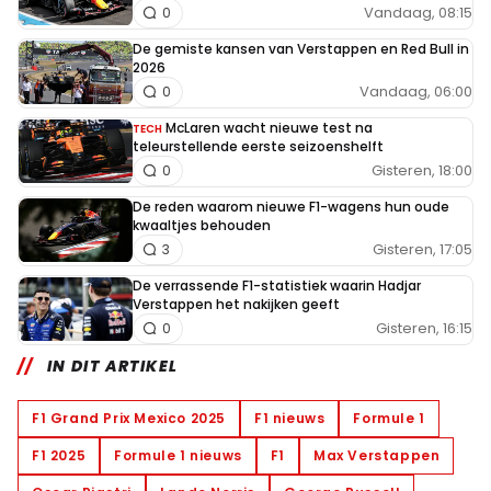
Vandaag, 08:15
0
De gemiste kansen van Verstappen en Red Bull in
2026
Vandaag, 06:00
0
McLaren wacht nieuwe test na
TECH
teleurstellende eerste seizoenshelft
Gisteren, 18:00
0
De reden waarom nieuwe F1-wagens hun oude
kwaaltjes behouden
Gisteren, 17:05
3
De verrassende F1-statistiek waarin Hadjar
Verstappen het nakijken geeft
Gisteren, 16:15
0
IN DIT ARTIKEL
F1 Grand Prix Mexico 2025
F1 nieuws
Formule 1
F1 2025
Formule 1 nieuws
F1
Max Verstappen