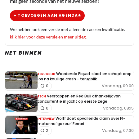
mis geen seconde van het nieuwe seizoen!
+ TOEVOEGEN AAN AGENDA
We hebben ook een versie met alleen de race en kwalificatie.
klik hier voor deze versie en meer uitleg
.
NET BINNEN
Woedende Piquet slaat en schopt erop
TERUGBLIK
los na knullige crash - terugblik
Vandaag, 09:00
0
Verstappen en Red Bull afhankelijk van
TECH
concurrentie in jacht op eerste zege
Vandaag, 08:15
0
Wolff doet opvallende claim over F1-
INTERVIEW
motor na 'gezeur' Ferrari
Vandaag, 07:30
2