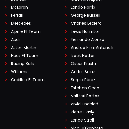
McLaren
Lando Norris
Ferrari
George Russell
Mercedes
Charles Leclerc
Alpine F1 Team
Lewis Hamilton
Audi
Fernando Alonso
Aston Martin
Andrea Kimi Antonelli
Haas F1 Team
Isack Hadjar
Racing Bulls
Oscar Piastri
Williams
Carlos Sainz
Cadillac F1 Team
Sergio Pérez
Esteban Ocon
Valtteri Bottas
Arvid Lindblad
Pierre Gasly
Lance Stroll
Nico Hülkenberg