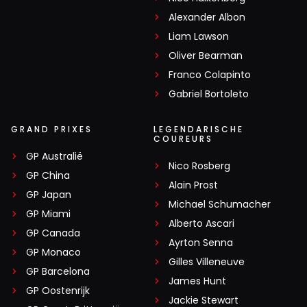
Alexander Albon
Liam Lawson
Oliver Bearman
Franco Colapinto
Gabriel Bortoleto
GRAND PRIXES
LEGENDARISCHE
COUREURS
GP Australië
Nico Rosberg
GP China
Alain Prost
GP Japan
Michael Schumacher
GP Miami
Alberto Ascari
GP Canada
Ayrton Senna
GP Monaco
Gilles Villeneuve
GP Barcelona
James Hunt
GP Oostenrijk
Jackie Stewart