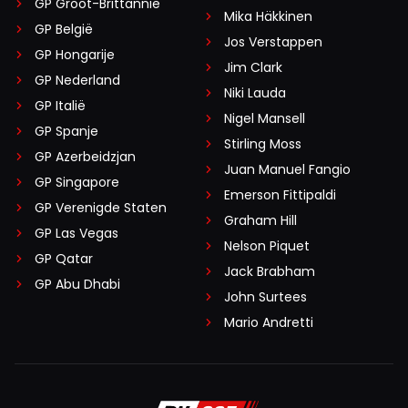
GP Groot-Brittannië
Mika Häkkinen
GP België
Jos Verstappen
GP Hongarije
Jim Clark
GP Nederland
Niki Lauda
GP Italië
Nigel Mansell
GP Spanje
Stirling Moss
GP Azerbeidzjan
Juan Manuel Fangio
GP Singapore
Emerson Fittipaldi
GP Verenigde Staten
Graham Hill
GP Las Vegas
Nelson Piquet
GP Qatar
Jack Brabham
GP Abu Dhabi
John Surtees
Mario Andretti