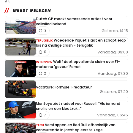
af.
MEEST GELEZEN
Dutch GP maakt verrassende artiest voor
volkslied bekend
Gisteren, 14:15
13
Woedende Piquet slaat en schopt erop
TERUGBLIK
los na knullige crash - terugblik
Vandaag, 09:00
0
Wolff doet opvallende claim over F1-
INTERVIEW
motor na 'gezeur' Ferrari
Vandaag, 07:30
2
Vacature: Formule 1-redacteur
Gisteren, 07:20
Montoya ziet nadeel voor Russell: "Als iemand
snel is en een klootzak..."
Vandaag, 06:45
7
Verstappen en Red Bull afhankelijk van
TECH
concurrentie in jacht op eerste zege