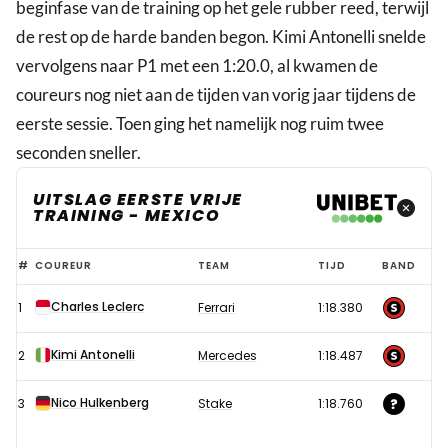
beginfase van de training op het gele rubber reed, terwijl
de rest op de harde banden begon. Kimi Antonelli snelde
vervolgens naar P1 met een 1:20.0, al kwamen de
coureurs nog niet aan de tijden van vorig jaar tijdens de
eerste sessie. Toen ging het namelijk nog ruim twee
seconden sneller.
UITSLAG EERSTE VRIJE
TRAINING - MEXICO
Vervanger
#
COUREUR
TEAM
TIJD
BAND
Verstappen
Charles Leclerc
1
Ferrari
1:18.380
maakt
indruk
Kimi Antonelli
2
Mercedes
1:18.487
in
eerste
Nico Hulkenberg
3
Stake
1:18.760
training