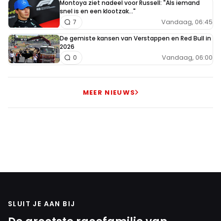
Montoya ziet nadeel voor Russell: "Als iemand
snel is en een klootzak..."
Vandaag, 06:45
7
De gemiste kansen van Verstappen en Red Bull in
2026
Vandaag, 06:00
0
MEER NIEUWS
SLUIT JE AAN BIJ