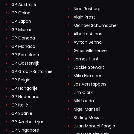
GP Australië
Nico Rosberg
GP China
Alain Prost
GP Japan
Michael Schumacher
GP Miami
Alberto Ascari
GP Canada
Ayrton Senna
GP Monaco
Gilles Villeneuve
GP Barcelona
James Hunt
GP Oostenrijk
Jackie Stewart
GP Groot-Brittannië
Mika Häkkinen
GP België
Jos Verstappen
GP Hongarije
Jim Clark
GP Nederland
Niki Lauda
GP Italië
Nigel Mansell
GP Spanje
Stirling Moss
GP Azerbeidzjan
Juan Manuel Fangio
GP Singapore