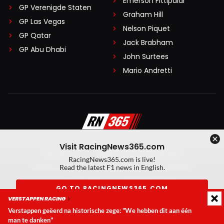
Emerson Fittipaldi
GP Verenigde Staten
Graham Hill
GP Las Vegas
Nelson Piquet
GP Qatar
Jack Brabham
GP Abu Dhabi
John Surtees
Mario Andretti
Visit RacingNews365.com
Disclaimer
Algemene voorwaarden
RacingNews365.com is live!
Privacy Policy
Created by On Your Marks
Read the latest F1 news in English.
Privacy manager
Kansspeluitingen
GO TO RACINGNEWS365.COM
VERSTAPPEN RACING
© 2026 RacingNews365. Alle rechten voorbehouden
Verstappen geëerd na historische zege: "We hebben dit aan één
Don't show again
man te danken"