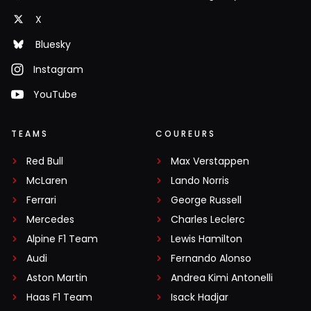
X
Bluesky
Instagram
YouTube
TEAMS
COUREURS
Red Bull
Max Verstappen
McLaren
Lando Norris
Ferrari
George Russell
Mercedes
Charles Leclerc
Alpine F1 Team
Lewis Hamilton
Audi
Fernando Alonso
Aston Martin
Andrea Kimi Antonelli
Haas F1 Team
Isack Hadjar