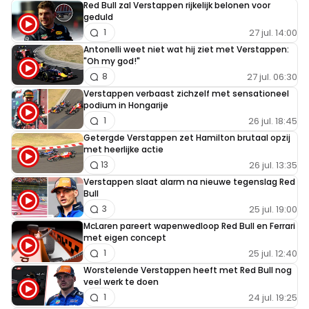
Red Bull zal Verstappen rijkelijk belonen voor
geduld
27 jul. 14:00
1
Antonelli weet niet wat hij ziet met Verstappen:
"Oh my god!"
27 jul. 06:30
8
Verstappen verbaast zichzelf met sensationeel
podium in Hongarije
26 jul. 18:45
1
Getergde Verstappen zet Hamilton brutaal opzij
met heerlijke actie
26 jul. 13:35
13
Verstappen slaat alarm na nieuwe tegenslag Red
Bull
25 jul. 19:00
3
McLaren pareert wapenwedloop Red Bull en Ferrari
met eigen concept
25 jul. 12:40
1
Worstelende Verstappen heeft met Red Bull nog
veel werk te doen
24 jul. 19:25
1