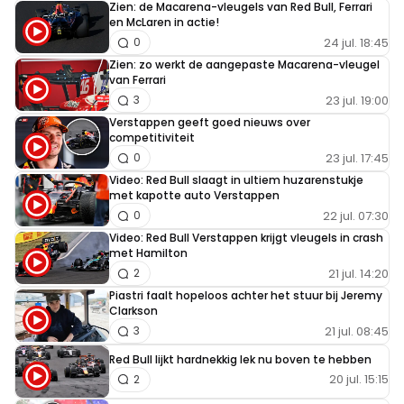
Zien: de Macarena-vleugels van Red Bull, Ferrari
en McLaren in actie!
24 jul. 18:45
0
Zien: zo werkt de aangepaste Macarena-vleugel
van Ferrari
23 jul. 19:00
3
Verstappen geeft goed nieuws over
competitiviteit
23 jul. 17:45
0
Video: Red Bull slaagt in ultiem huzarenstukje
met kapotte auto Verstappen
22 jul. 07:30
0
Video: Red Bull Verstappen krijgt vleugels in crash
met Hamilton
21 jul. 14:20
2
Piastri faalt hopeloos achter het stuur bij Jeremy
Clarkson
21 jul. 08:45
3
Red Bull lijkt hardnekkig lek nu boven te hebben
20 jul. 15:15
2