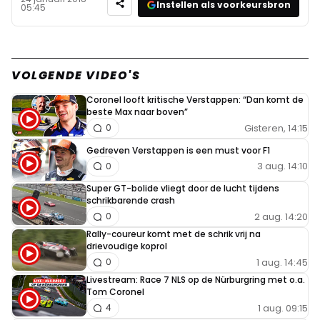
Instellen als voorkeursbron
05:45
VOLGENDE VIDEO'S
Coronel looft kritische Verstappen: “Dan komt de
beste Max naar boven”
Gisteren, 14:15
0
Gedreven Verstappen is een must voor F1
3 aug. 14:10
0
Super GT-bolide vliegt door de lucht tijdens
schrikbarende crash
2 aug. 14:20
0
Rally-coureur komt met de schrik vrij na
drievoudige koprol
1 aug. 14:45
0
Livestream: Race 7 NLS op de Nürburgring met o.a.
Tom Coronel
1 aug. 09:15
4