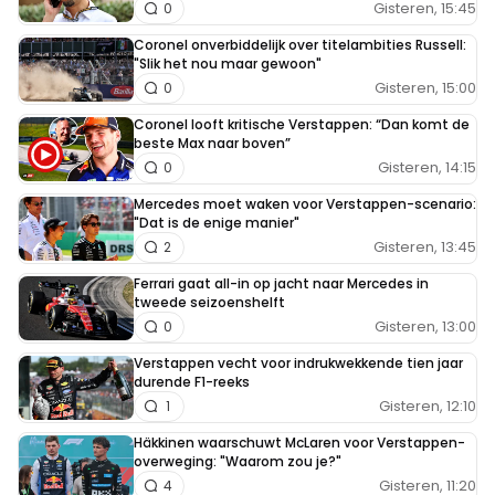
Gisteren, 15:45
0
Coronel onverbiddelijk over titelambities Russell:
"Slik het nou maar gewoon"
Gisteren, 15:00
0
Coronel looft kritische Verstappen: “Dan komt de
beste Max naar boven”
Gisteren, 14:15
0
Mercedes moet waken voor Verstappen-scenario:
"Dat is de enige manier"
Gisteren, 13:45
2
Ferrari gaat all-in op jacht naar Mercedes in
tweede seizoenshelft
Gisteren, 13:00
0
Verstappen vecht voor indrukwekkende tien jaar
durende F1-reeks
Gisteren, 12:10
1
Häkkinen waarschuwt McLaren voor Verstappen-
overweging: "Waarom zou je?"
Gisteren, 11:20
4