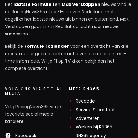
Het
laatste Formule 1
en
Max Verstappen
nieuws vind je
op RacingNews365.nl de F1-site van Nederland met
dagelijks het laatste nieuws uit binnen en buitenland. Max
Verstappen gaat in zijn Red Bull op jacht naar nieuwe
successen.
Bekijk de
Formule 1 kalender
voor een overzicht van alle
races, met uitgebreide informatie van de races en real-
time informatie. Wil je F1 op TV kijken bekijk dan het
complete overzicht!
VOLG ONS VIA SOCIAL
MEER RN365
MEDIA
Redactie
Volg RacingNews365 via je
Service & contact
favoriete social media
Adverteren
kanalen!
Werken bij RN365
Facebook
RN365.agency