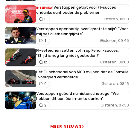
Verstappen getipt voor F1-succes
INTERVIEW
ondanks aanhoudende problemen
Gisteren, 10:30
0
Verstappen openhartig over 'grootste prijs': "Voor
mij het allerbelangrijkste"
Gisteren, 09:45
1
F1-veteranen zetten vol in op Ferrari-succes:
"Strijd is nog lang niet gestreden!"
Gisteren, 09:00
12
Het F1-schandaal van $100 miljoen dat de Formule
1 voorgoed veranderde
Gisteren, 08:15
0
Verstappen geëerd na historische zege: "We
hebben dit aan één man te danken"
Gisteren, 07:30
2
MEER NIEUWS