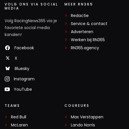
VOLG ONS VIA SOCIAL
MEER RN365
MEDIA
Redactie
Volg RacingNews365 via je
Service & contact
favoriete social media
Adverteren
kanalen!
Werken bij RN365
Facebook
RN365.agency
X
Bluesky
Instagram
YouTube
TEAMS
COUREURS
Red Bull
Max Verstappen
McLaren
Lando Norris