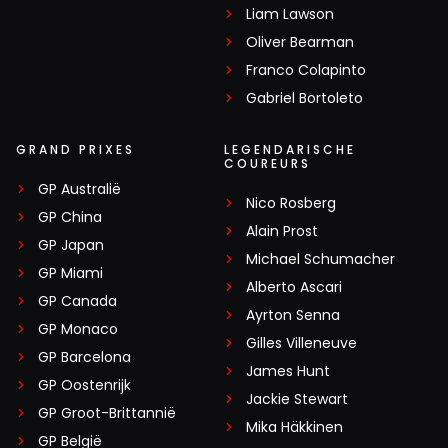
Liam Lawson
Oliver Bearman
Franco Colapinto
Gabriel Bortoleto
GRAND PRIXES
LEGENDARISCHE
COUREURS
GP Australië
Nico Rosberg
GP China
Alain Prost
GP Japan
Michael Schumacher
GP Miami
Alberto Ascari
GP Canada
Ayrton Senna
GP Monaco
Gilles Villeneuve
GP Barcelona
James Hunt
GP Oostenrijk
Jackie Stewart
GP Groot-Brittannië
Mika Häkkinen
GP België