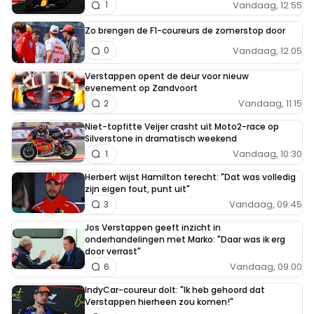
Vandaag, 12:55
1
Zo brengen de F1-coureurs de zomerstop door
Vandaag, 12:05
0
Verstappen opent de deur voor nieuw
evenement op Zandvoort
Vandaag, 11:15
2
Niet-topfitte Veijer crasht uit Moto2-race op
Silverstone in dramatisch weekend
Vandaag, 10:30
1
Herbert wijst Hamilton terecht: "Dat was volledig
zijn eigen fout, punt uit"
Vandaag, 09:45
3
Jos Verstappen geeft inzicht in
onderhandelingen met Marko: "Daar was ik erg
door verrast"
Vandaag, 09:00
6
IndyCar-coureur dolt: "Ik heb gehoord dat
Verstappen hierheen zou komen!"