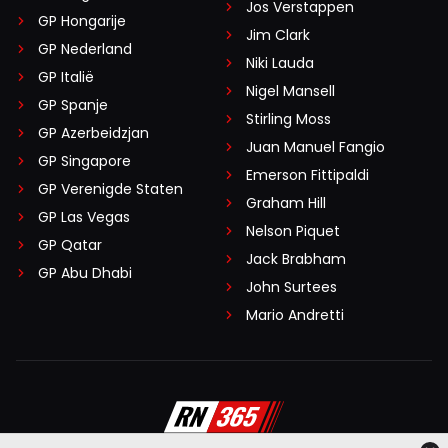
Jos Verstappen
GP Hongarije
Jim Clark
GP Nederland
Niki Lauda
GP Italië
Nigel Mansell
GP Spanje
Stirling Moss
GP Azerbeidzjan
Juan Manuel Fangio
GP Singapore
Emerson Fittipaldi
GP Verenigde Staten
Graham Hill
GP Las Vegas
Nelson Piquet
GP Qatar
Jack Brabham
GP Abu Dhabi
John Surtees
Mario Andretti