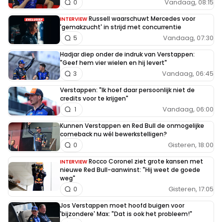
Vandaag, 08:15
0
Russell waarschuwt Mercedes voor
INTERVIEW
'gemakzucht' in strijd met concurrentie
Vandaag, 07:30
5
Hadjar diep onder de indruk van Verstappen:
"Geef hem vier wielen en hij levert"
Vandaag, 06:45
3
Verstappen: "Ik hoef daar persoonlijk niet de
credits voor te krijgen"
Vandaag, 06:00
1
Kunnen Verstappen en Red Bull de onmogelijke
comeback nu wél bewerkstelligen?
Gisteren, 18:00
0
Rocco Coronel ziet grote kansen met
INTERVIEW
nieuwe Red Bull-aanwinst: "Hij weet de goede
weg"
Gisteren, 17:05
0
Jos Verstappen moet hoofd buigen voor
'bijzondere' Max: "Dat is ook het probleem!"