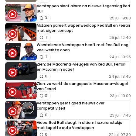
Verstappen slaat alarm na nieuwe tegenslag Red
Bull
25 jul. 19:00
3
McLaren pareert wapenwedloop Red Bull en Ferrari
met eigen concept
25 jul. 12:40
1
Worstelende Verstappen heeft met Red Bull nog
veel werk te doen
24 jul. 19:25
1
Zien: de Macarena-vleugels van Red Bull, Ferrari
en McLaren in actie!
24 jul. 18:45
0
Zien: zo werkt de aangepaste Macarena-vleugel
van Ferrari
23 jul. 19:00
3
Verstappen geeft goed nieuws over
competitiviteit
23 jul. 17:45
0
Video: Red Bull slaagt in ultiem huzarenstukje
met kapotte auto Verstappen
22 jul. 07:30
0