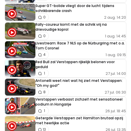
Super GT-bolide vliegt door de lucht tijdens
schrikbarende crash
2 aug. 14:20
0
Rally-coureur komt met de schrik vrij na
drievoudige koprol
1 aug. 14:45
0
Livestream: Race 7 NLS op de Nürburgring met o.a.
Tom Coronel
1 aug. 09:15
4
Red Bull zal Verstappen rijkelijk belonen voor
geduld
27 jul. 14:00
1
Antonelli weet niet wat hij ziet met Verstappen:
"Oh my god!"
27 jul. 06:30
8
Verstappen verbaast zichzelf met sensationeel
podium in Hongarije
26 jul. 18:45
1
Getergde Verstappen zet Hamilton brutaal opzij
met heerlijke actie
26 jul. 13:35
13