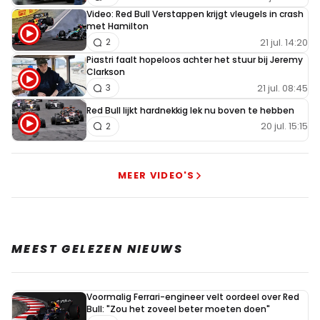
Video: Red Bull Verstappen krijgt vleugels in crash
met Hamilton
21 jul. 14:20
2
Piastri faalt hopeloos achter het stuur bij Jeremy
Clarkson
21 jul. 08:45
3
Red Bull lijkt hardnekkig lek nu boven te hebben
20 jul. 15:15
2
MEER VIDEO'S
MEEST GELEZEN NIEUWS
Voormalig Ferrari-engineer velt oordeel over Red
Bull: "Zou het zoveel beter moeten doen"