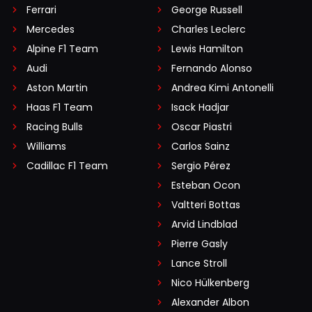
Ferrari
George Russell
Mercedes
Charles Leclerc
Alpine F1 Team
Lewis Hamilton
Audi
Fernando Alonso
Aston Martin
Andrea Kimi Antonelli
Haas F1 Team
Isack Hadjar
Racing Bulls
Oscar Piastri
Williams
Carlos Sainz
Cadillac F1 Team
Sergio Pérez
Esteban Ocon
Valtteri Bottas
Arvid Lindblad
Pierre Gasly
Lance Stroll
Nico Hülkenberg
Alexander Albon