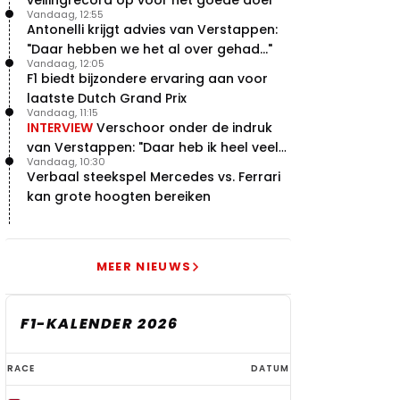
veilingrecord op voor het goede doel
Vandaag, 12:55
Antonelli krijgt advies van Verstappen:
"Daar hebben we het al over gehad..."
Vandaag, 12:05
F1 biedt bijzondere ervaring aan voor
laatste Dutch Grand Prix
Vandaag, 11:15
INTERVIEW
Verschoor onder de indruk
van Verstappen: "Daar heb ik heel veel
Vandaag, 10:30
respect voor"
Verbaal steekspel Mercedes vs. Ferrari
kan grote hoogten bereiken
MEER NIEUWS
F1-KALENDER 2026
F1-
RACE
DATUM
kalender