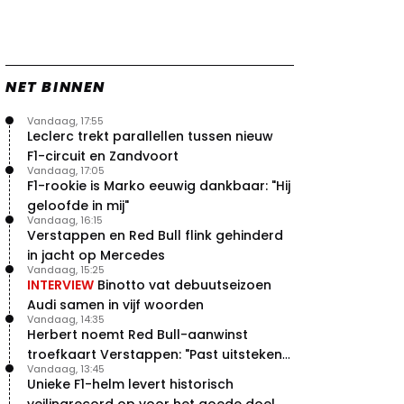
vleugels in crash met Hamilton
21 jul. 14:20
2
Piastri faalt hopeloos achter het
stuur bij Jeremy Clarkson
21 jul. 08:45
3
NET BINNEN
Red Bull lijkt hardnekkig lek nu
Vandaag, 17:55
boven te hebben
Leclerc trekt parallellen tussen nieuw
20 jul. 15:15
2
F1-circuit en Zandvoort
Verstappen moet Red Bull nog
Vandaag, 17:05
even de tijd geven
F1-rookie is Marko eeuwig dankbaar: "Hij
20 jul. 14:00
0
geloofde in mij"
Vandaag, 16:15
Verstappen en Red Bull flink gehinderd
in jacht op Mercedes
Vandaag, 15:25
INTERVIEW
Binotto vat debuutseizoen
Audi samen in vijf woorden
Vandaag, 14:35
Herbert noemt Red Bull-aanwinst
troefkaart Verstappen: "Past uitstekend
Vandaag, 13:45
bij Red Bull"
Unieke F1-helm levert historisch