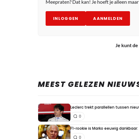
Meepraten? Dat kan! Je hoeft je alleen maa
INLOGGEN
AANMELDEN
Je kunt de 
MEEST GELEZEN NIEUW
Leclerc trekt parallellen tussen nie
0
F1-rookie is Marko eeuwig dankbaar: "
0