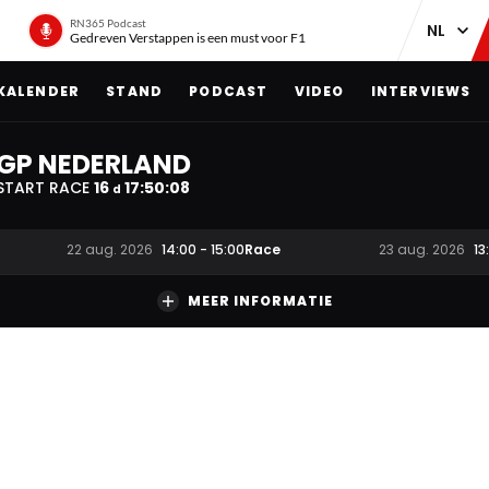
RN365 Podcast
Gedreven Verstappen is een must voor F1
KALENDER
STAND
PODCAST
VIDEO
INTERVIEWS
GP NEDERLAND
START RACE
16
17
:
50
:
08
d
Race
22 aug. 2026
14:00
-
15:00
23 aug. 2026
13
MEER INFORMATIE