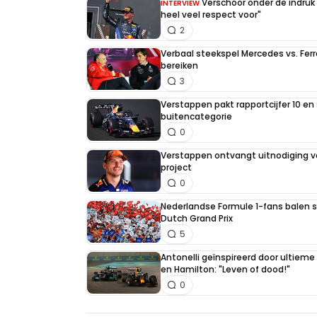
Verschoor onder de indruk
INTERVIEW
heel veel respect voor"
2
Verbaal steekspel Mercedes vs. Ferr
bereiken
3
Verstappen pakt rapportcijfer 10 en 
buitencategorie
0
Verstappen ontvangt uitnodiging v
project
0
Nederlandse Formule 1-fans balen st
Dutch Grand Prix
5
Antonelli geïnspireerd door ultiem
en Hamilton: "Leven of dood!"
0