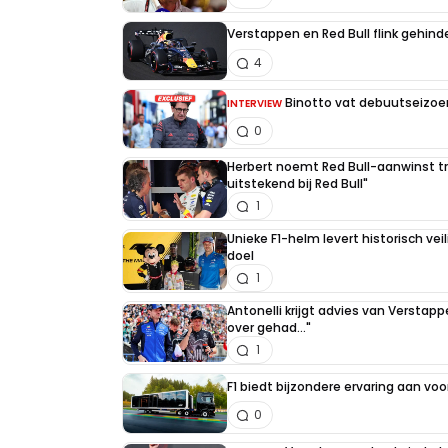
Verstappen en Red Bull flink gehind
4
Binotto vat debuutseizoen
INTERVIEW
0
Herbert noemt Red Bull-aanwinst tr
uitstekend bij Red Bull"
1
Unieke F1-helm levert historisch ve
doel
1
Antonelli krijgt advies van Verstap
over gehad..."
1
F1 biedt bijzondere ervaring aan voo
0