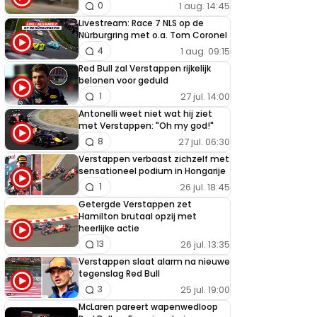
1 aug. 14:45
0
Livestream: Race 7 NLS op de
Nürburgring met o.a. Tom Coronel
1 aug. 09:15
4
Red Bull zal Verstappen rijkelijk
belonen voor geduld
27 jul. 14:00
1
Antonelli weet niet wat hij ziet
met Verstappen: "Oh my god!"
27 jul. 06:30
8
Verstappen verbaast zichzelf met
sensationeel podium in Hongarije
26 jul. 18:45
1
Getergde Verstappen zet
Hamilton brutaal opzij met
heerlijke actie
26 jul. 13:35
13
Verstappen slaat alarm na nieuwe
tegenslag Red Bull
25 jul. 19:00
3
McLaren pareert wapenwedloop