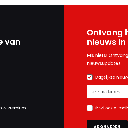
Ontvang h
e van
nieuws in
Mis niets! Ontvang
nieuwsupdates.
Dagelijkse nieu
Ik wil ook e-mai
us & Premium)
ABONNEREN