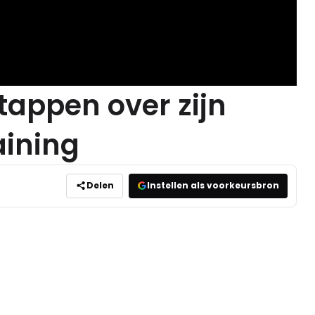
tappen over zijn
aining
Delen
Instellen als voorkeursbron