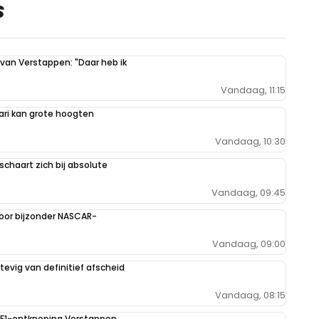
S
 van Verstappen: "Daar heb ik
Vandaag, 11:15
ari kan grote hoogten
Vandaag, 10:30
schaart zich bij absolute
Vandaag, 09:45
oor bijzonder NASCAR-
Vandaag, 09:00
evig van definitief afscheid
Vandaag, 08:15
e F1-ontknoping Verstappen