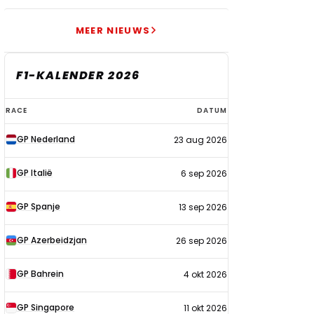
MEER NIEUWS
F1-KALENDER 2026
F1-
RACE
DATUM
kalender
GP Nederland
23 aug 2026
2026
GP Italië
6 sep 2026
GP Spanje
13 sep 2026
GP Azerbeidzjan
26 sep 2026
GP Bahrein
4 okt 2026
GP Singapore
11 okt 2026