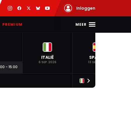
Inloggen
MEER
PREMIUM
ITALIË
SPANJE
6 SEP. 2026
13 SEP. 2026
:00
-
15:00