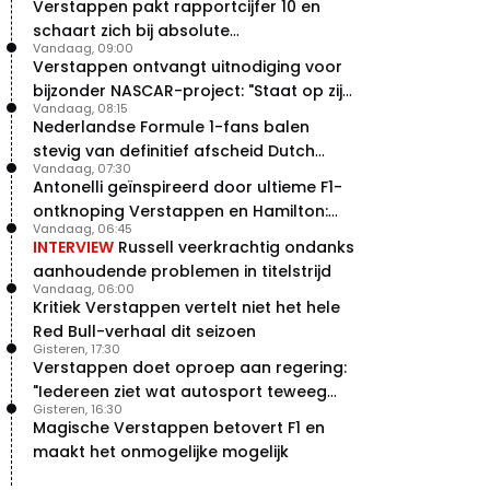
Verstappen pakt rapportcijfer 10 en
vleugels in crash met Hamilton
schaart zich bij absolute
21 jul. 14:20
2
Vandaag, 09:00
buitencategorie
Piastri faalt hopeloos achter het
Verstappen ontvangt uitnodiging voor
stuur bij Jeremy Clarkson
bijzonder NASCAR-project: "Staat op zijn
21 jul. 08:45
3
Vandaag, 08:15
radar"
Nederlandse Formule 1-fans balen
Red Bull lijkt hardnekkig lek nu
boven te hebben
stevig van definitief afscheid Dutch
Vandaag, 07:30
20 jul. 15:15
2
Grand Prix
Antonelli geïnspireerd door ultieme F1-
Verstappen moet Red Bull nog
ontknoping Verstappen en Hamilton:
even de tijd geven
Vandaag, 06:45
"Leven of dood!"
20 jul. 14:00
0
INTERVIEW
Russell veerkrachtig ondanks
aanhoudende problemen in titelstrijd
Vandaag, 06:00
Kritiek Verstappen vertelt niet het hele
Red Bull-verhaal dit seizoen
Gisteren, 17:30
Verstappen doet oproep aan regering:
"Iedereen ziet wat autosport teweeg
Gisteren, 16:30
brengt"
Magische Verstappen betovert F1 en
maakt het onmogelijke mogelijk