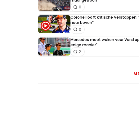
maar gewoon"
0
Coronel looft kritische Verstappen
naar boven”
0
Mercedes moet waken voor Verstapp
enige manier"
2
M