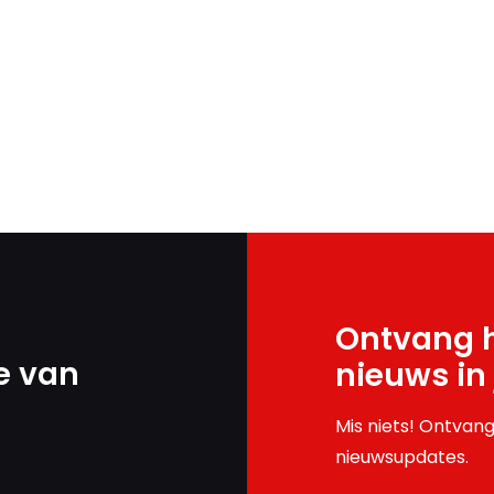
Ontvang h
e van
nieuws in
Mis niets! Ontvang
nieuwsupdates.