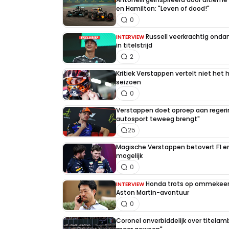
en Hamilton: "Leven of dood!"
0
Russell veerkrachtig on
INTERVIEW
in titelstrijd
2
Kritiek Verstappen vertelt niet het 
seizoen
0
Verstappen doet oproep aan regerin
autosport teweeg brengt"
25
Magische Verstappen betovert F1 e
mogelijk
0
Honda trots op ommekeer 
INTERVIEW
Aston Martin-avontuur
0
Coronel onverbiddelijk over titelambi