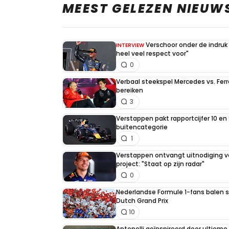
MEEST GELEZEN NIEUW
Verschoor onder de indruk
INTERVIEW
heel veel respect voor"
0
Verbaal steekspel Mercedes vs. Ferr
bereiken
3
Verstappen pakt rapportcijfer 10 en 
buitencategorie
1
Verstappen ontvangt uitnodiging v
project: "Staat op zijn radar"
0
Nederlandse Formule 1-fans balen st
Dutch Grand Prix
10
Antonelli geïnspireerd door ultiem