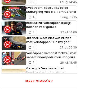
1 aug. 14:45
0
Livestream: Race 7 NLS op de
Nürburgring met o.a. Tom Coronel
1 aug. 09:15
4
Red Bull zal Verstappen rijkelijk
belonen voor geduld
27 jul. 14:00
1
Antonelli weet niet wat hij ziet
met Verstappen: "Oh my god!"
27 jul. 06:30
8
Verstappen verbaast zichzelf met
sensationeel podium in Hongarije
26 jul. 18:45
1
Getergde Verstappen zet
Hamilton brutaal opzij met
heerlijke actie
MEER VIDEO'S
26 jul. 13:35
13
Verstappen slaat alarm na nieuwe
tegenslag Red Bull
25 jul. 19:00
3
McLaren pareert wapenwedloop