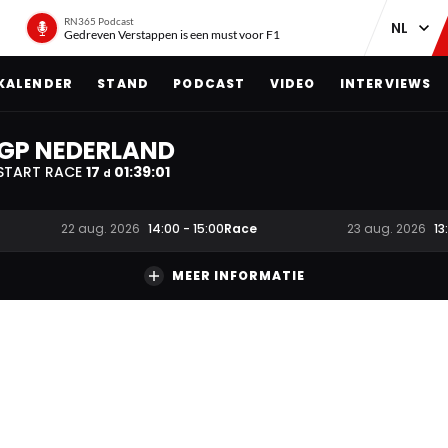
RN365 Podcast
Gedreven Verstappen is een must voor F1
KALENDER
STAND
PODCAST
VIDEO
INTERVIEWS
GP NEDERLAND
START RACE
17
01
:
39
:
01
d
Race
22 aug. 2026
14:00
-
15:00
23 aug. 2026
13
MEER INFORMATIE