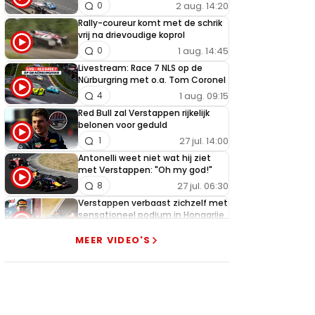
2 aug. 14:20
0
Rally-coureur komt met de schrik
vrij na drievoudige koprol
1 aug. 14:45
0
Livestream: Race 7 NLS op de
Nürburgring met o.a. Tom Coronel
1 aug. 09:15
4
Red Bull zal Verstappen rijkelijk
belonen voor geduld
27 jul. 14:00
1
Antonelli weet niet wat hij ziet
met Verstappen: "Oh my god!"
27 jul. 06:30
8
Verstappen verbaast zichzelf met
sensationeel podium in Hongarije
26 jul. 18:45
1
MEER VIDEO'S
Getergde Verstappen zet
Hamilton brutaal opzij met
heerlijke actie
26 jul. 13:35
13
Verstappen slaat alarm na nieuwe