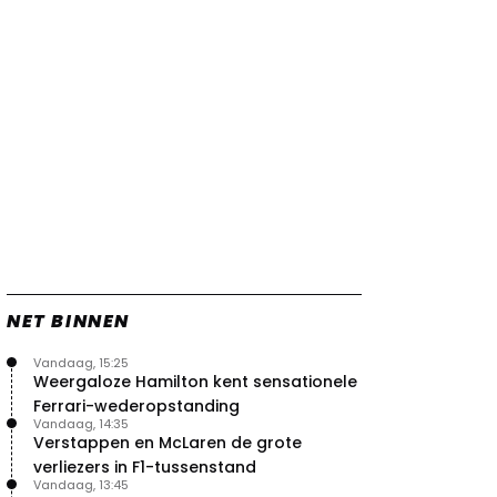
tegenslag Red Bull
25 jul. 19:00
3
McLaren pareert wapenwedloop
Red Bull en Ferrari met eigen
concept
25 jul. 12:40
1
Worstelende Verstappen heeft
met Red Bull nog veel werk te
doen
24 jul. 19:25
1
Zien: de Macarena-vleugels van
Red Bull, Ferrari en McLaren in
actie!
24 jul. 18:45
0
NET BINNEN
Zien: zo werkt de aangepaste
Macarena-vleugel van Ferrari
Vandaag, 15:25
23 jul. 19:00
3
Weergaloze Hamilton kent sensationele
Verstappen geeft goed nieuws
Ferrari-wederopstanding
over competitiviteit
Vandaag, 14:35
23 jul. 17:45
0
Verstappen en McLaren de grote
verliezers in F1-tussenstand
Video: Red Bull slaagt in ultiem
Vandaag, 13:45
huzarenstukje met kapotte auto