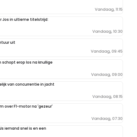
Vandaag, 11:15
Jos in ultieme titelstrijd:
Vandaag, 10:30
tuur uit
Vandaag, 09:45
schopt erop los na knullige
Vandaag, 09:00
ijk van concurrentie in jacht
Vandaag, 08:15
im over F1-motor na 'gezeur'
Vandaag, 07:30
Als iemand snel is en een