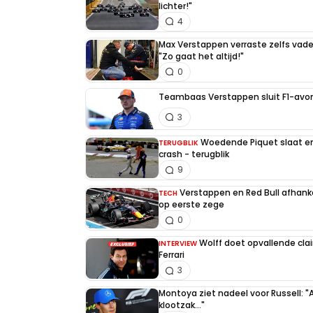
lichter!"
4
Max Verstappen verraste zelfs vader 
"Zo gaat het altijd!"
0
Teambaas Verstappen sluit F1-avon
3
Woedende Piquet slaat en 
TERUGBLIK
crash - terugblik
9
Verstappen en Red Bull afhankel
TECH
op eerste zege
0
Wolff doet opvallende cla
INTERVIEW
Ferrari
3
Montoya ziet nadeel voor Russell: "
klootzak..."