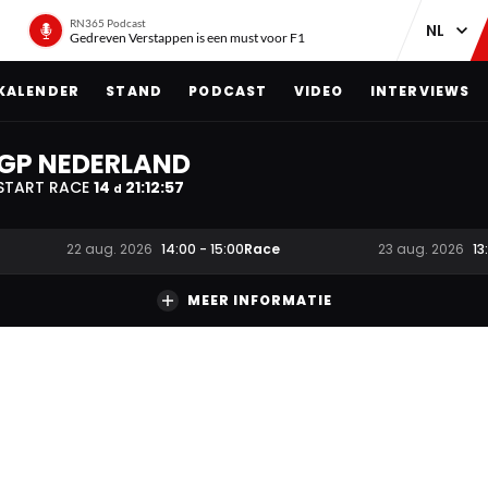
RN365 Podcast
Gedreven Verstappen is een must voor F1
KALENDER
STAND
PODCAST
VIDEO
INTERVIEWS
GP NEDERLAND
START RACE
14
21
:
12
:
56
d
Race
22 aug. 2026
14:00
-
15:00
23 aug. 2026
13
MEER INFORMATIE