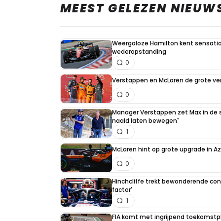
MEEST GELEZEN NIEUW
Weergaloze Hamilton kent sensation
wederopstanding
0
Verstappen en McLaren de grote ver
0
Manager Verstappen zet Max in de sc
naald laten bewegen"
1
McLaren hint op grote upgrade in A
0
Hinchcliffe trekt bewonderende con
factor'
1
FIA komt met ingrijpend toekomstpla