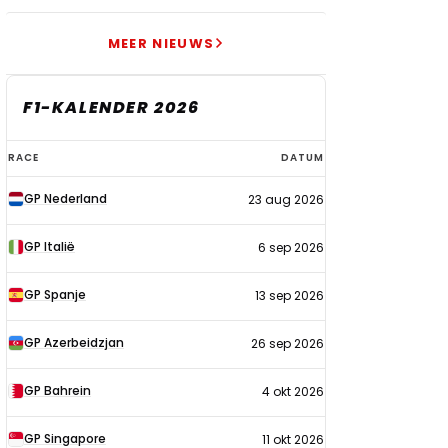
MEER NIEUWS
F1-KALENDER 2026
F1-
RACE
DATUM
kalender
GP Nederland
23 aug 2026
2026
GP Italië
6 sep 2026
GP Spanje
13 sep 2026
GP Azerbeidzjan
26 sep 2026
GP Bahrein
4 okt 2026
GP Singapore
11 okt 2026