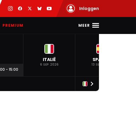
Inloggen
MEER
PREMIUM
ITALIË
SPANJE
6 SEP. 2026
13 SEP. 2026
:00
-
15:00