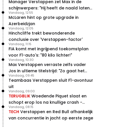
Manager Verstappen zet Max in de
Verstappen
schijnwerpers: "Hij heeft de naald laten
22 jul. 07:30
0
Vandaag, 12:55
bewegen"
Video: Red Bull Verstappen krijgt
McLaren hint op grote upgrade in
vleugels in crash met Hamilton
Azerbeidzjan
21 jul. 14:20
2
Vandaag, 12:05
Hinchcliffe trekt bewonderende
Piastri faalt hopeloos achter het
stuur bij Jeremy Clarkson
conclusie over 'Verstappen-factor'
Vandaag, 11:15
21 jul. 08:45
3
FIA komt met ingrijpend toekomstplan
Red Bull lijkt hardnekkig lek nu
voor F1-auto's: "80 kilo lichter!"
boven te hebben
Vandaag, 10:30
20 jul. 15:15
2
Max Verstappen verraste zelfs vader
Jos in ultieme titelstrijd: "Zo gaat het
Vandaag, 09:45
altijd!"
Teambaas Verstappen sluit F1-avontuur
uit
Vandaag, 09:00
TERUGBLIK
Woedende Piquet slaat en
schopt erop los na knullige crash -
Vandaag, 08:15
terugblik
TECH
Verstappen en Red Bull afhankelijk
van concurrentie in jacht op eerste zege