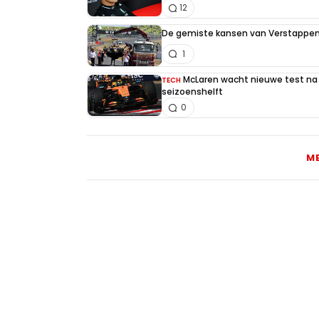
12
De gemiste kansen van Verstappen 
1
McLaren wacht nieuwe test na 
TECH
seizoenshelft
0
M