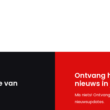
Ontvang h
e van
nieuws in
Mis niets! Ontvang
nieuwsupdates.