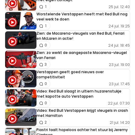
25 jul. 12:40
1
Worstelende Verstappen heeft met Red Bull nog
veel werk te doen
24 jul. 19:25
1
Zien: de Macarena-vleugels van Red Bull, Ferrari
en McLaren in actie!
24 jul. 18:45
0
Zien: zo werkt de aangepaste Macarena-vleugel
van Ferrari
23 jul. 19:00
3
Verstappen geeft goed nieuws over
competitiviteit
23 jul. 17:45
0
Video: Red Bull slaagt in ultiem huzarenstukje
met kapotte auto Verstappen
22 jul. 07:30
0
Video: Red Bull Verstappen krijgt vleugels in crash
met Hamilton
21 jul. 14:20
2
Piastri faalt hopeloos achter het stuur bij Jeremy
Clarkson