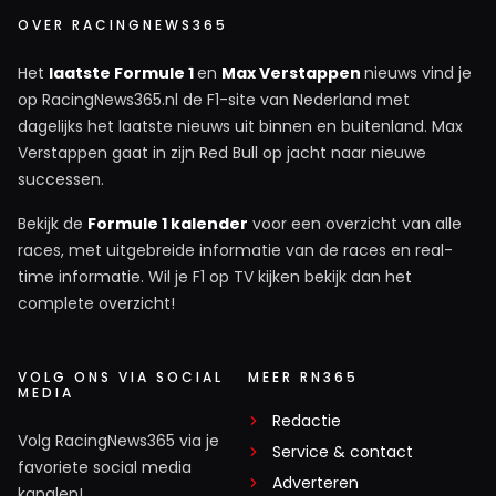
OVER RACINGNEWS365
Het
laatste Formule 1
en
Max Verstappen
nieuws vind je
op RacingNews365.nl de F1-site van Nederland met
dagelijks het laatste nieuws uit binnen en buitenland. Max
Verstappen gaat in zijn Red Bull op jacht naar nieuwe
successen.
Bekijk de
Formule 1 kalender
voor een overzicht van alle
races, met uitgebreide informatie van de races en real-
time informatie. Wil je F1 op TV kijken bekijk dan het
complete overzicht!
VOLG ONS VIA SOCIAL
MEER RN365
MEDIA
Redactie
Volg RacingNews365 via je
Service & contact
favoriete social media
Adverteren
kanalen!