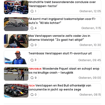
Hinchcliffe trekt bewonderende conclusie over
'Verstappen-factor'
Gisteren, 12:05
1
FIA komt met ingrijpend toekomstplan voor F1-
auto's: "80 kilo lichter!"
Gisteren, 11:15
4
Max Verstappen verraste zelfs vader Jos in
ultieme titelstrijd: "Zo gaat het altijd!"
Gisteren, 10:30
0
Teambaas Verstappen sluit F1-avontuur uit
Gisteren, 09:45
3
Woedende Piquet slaat en schopt erop
TERUGBLIK
los na knullige crash - terugblik
Gisteren, 09:00
9
Verstappen en Red Bull afhankelijk van
TECH
concurrentie in jacht op eerste zege
Gisteren, 08:15
0