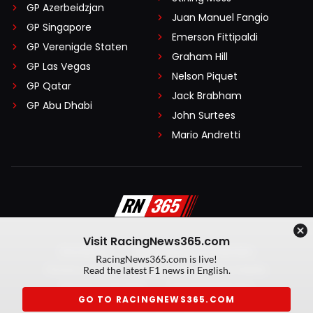
GP Azerbeidzjan
Juan Manuel Fangio
GP Singapore
Emerson Fittipaldi
GP Verenigde Staten
Graham Hill
GP Las Vegas
Nelson Piquet
GP Qatar
Jack Brabham
GP Abu Dhabi
John Surtees
Mario Andretti
Visit RacingNews365.com
Disclaimer
Algemene voorwaarden
RacingNews365.com is live!
Privacy Policy
Created by On Your Marks
Read the latest F1 news in English.
Privacy manager
Kansspeluitingen
GO TO RACINGNEWS365.COM