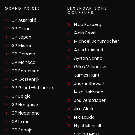
GRAND PRIXES
LEGENDARISCHE
COUREURS
GP Australië
Nico Rosberg
GP China
Alain Prost
GP Japan
Michael Schumacher
GP Miami
Alberto Ascari
GP Canada
Ayrton Senna
GP Monaco
Gilles Villeneuve
GP Barcelona
James Hunt
GP Oostenrijk
Jackie Stewart
GP Groot-Brittannië
Mika Häkkinen
GP België
Jos Verstappen
GP Hongarije
Jim Clark
GP Nederland
Niki Lauda
GP Italië
Nigel Mansell
GP Spanje
Stirling Moss