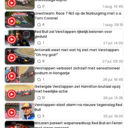
1 aug. 14:45
0
Livestream: Race 7 NLS op de Nürburgring met o.a.
Tom Coronel
1 aug. 09:15
4
Red Bull zal Verstappen rijkelijk belonen voor
geduld
27 jul. 14:00
1
Antonelli weet niet wat hij ziet met Verstappen:
"Oh my god!"
27 jul. 06:30
8
Verstappen verbaast zichzelf met sensationeel
podium in Hongarije
26 jul. 18:45
1
Getergde Verstappen zet Hamilton brutaal opzij
met heerlijke actie
26 jul. 13:35
13
Verstappen slaat alarm na nieuwe tegenslag Red
Bull
25 jul. 19:00
3
McLaren pareert wapenwedloop Red Bull en Ferrari
met eigen concept