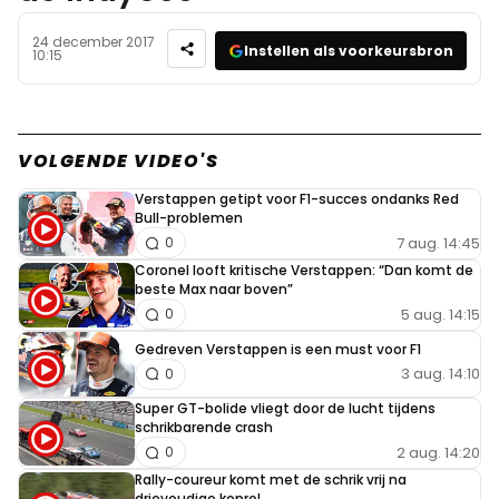
24 december 2017
Instellen als voorkeursbron
10:15
VOLGENDE VIDEO'S
Verstappen getipt voor F1-succes ondanks Red
Bull-problemen
7 aug. 14:45
0
Coronel looft kritische Verstappen: “Dan komt de
beste Max naar boven”
5 aug. 14:15
0
Gedreven Verstappen is een must voor F1
3 aug. 14:10
0
Super GT-bolide vliegt door de lucht tijdens
schrikbarende crash
2 aug. 14:20
0
Rally-coureur komt met de schrik vrij na
drievoudige koprol