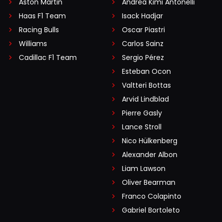
Aston Martin
Andrea Kimi Antonelli
Haas F1 Team
Isack Hadjar
Racing Bulls
Oscar Piastri
Williams
Carlos Sainz
Cadillac F1 Team
Sergio Pérez
Esteban Ocon
Valtteri Bottas
Arvid Lindblad
Pierre Gasly
Lance Stroll
Nico Hülkenberg
Alexander Albon
Liam Lawson
Oliver Bearman
Franco Colapinto
Gabriel Bortoleto