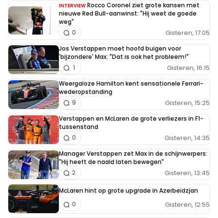
Rocco Coronel ziet grote kansen met
INTERVIEW
nieuwe Red Bull-aanwinst: "Hij weet de goede
weg"
Gisteren, 17:05
0
Jos Verstappen moet hoofd buigen voor
'bijzondere' Max: "Dat is ook het probleem!"
Gisteren, 16:15
1
Weergaloze Hamilton kent sensationele Ferrari-
wederopstanding
Gisteren, 15:25
9
Verstappen en McLaren de grote verliezers in F1-
tussenstand
Gisteren, 14:35
0
Manager Verstappen zet Max in de schijnwerpers:
"Hij heeft de naald laten bewegen"
Gisteren, 13:45
2
McLaren hint op grote upgrade in Azerbeidzjan
Gisteren, 12:55
0