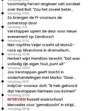
Voormalig Ferrari-engineer velt oordeel
over Red Bull: "Zou het zoveel beter
Vandaag, 12:05
moeten doen"
Zo brengen de F1-coureurs de
zomerstop door
Vandaag, 11:15
Verstappen opent de deur voor nieuw
evenement op Zandvoort
Vandaag, 10:30
Niet-topfitte Veijer crasht uit Moto2-
race op Silverstone in dramatisch
Vandaag, 09:45
weekend
Herbert wijst Hamilton terecht: "Dat was
volledig zijn eigen fout, punt uit"
Vandaag, 09:00
Jos Verstappen geeft inzicht in
onderhandelingen met Marko: "Daar
Vandaag, 08:15
was ik erg door verrast"
IndyCar-coureur dolt: "Ik heb gehoord
dat Verstappen hierheen zou komen!"
Vandaag, 07:30
INTERVIEW
Russell waarschuwt
Mercedes voor 'gemakzucht' in strijd
Vandaag, 06:45
met concurrentie