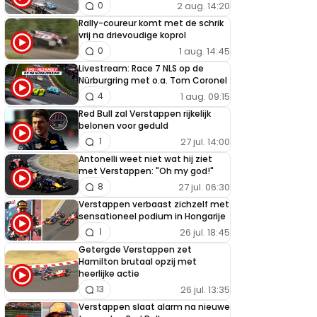
2 aug. 14:20
0
Rally-coureur komt met de schrik
vrij na drievoudige koprol
1 aug. 14:45
0
Livestream: Race 7 NLS op de
Nürburgring met o.a. Tom Coronel
1 aug. 09:15
4
Red Bull zal Verstappen rijkelijk
belonen voor geduld
27 jul. 14:00
1
Antonelli weet niet wat hij ziet
met Verstappen: "Oh my god!"
27 jul. 06:30
8
Verstappen verbaast zichzelf met
sensationeel podium in Hongarije
26 jul. 18:45
1
Getergde Verstappen zet
Hamilton brutaal opzij met
heerlijke actie
26 jul. 13:35
13
Verstappen slaat alarm na nieuwe