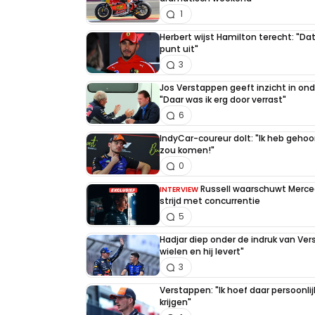
1
Herbert wijst Hamilton terecht: "Dat
punt uit"
3
Jos Verstappen geeft inzicht in on
"Daar was ik erg door verrast"
6
IndyCar-coureur dolt: "Ik heb geho
zou komen!"
0
Russell waarschuwt Merce
INTERVIEW
strijd met concurrentie
5
Hadjar diep onder de indruk van Ve
wielen en hij levert"
3
Verstappen: "Ik hoef daar persoonlij
krijgen"