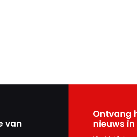
Ontvang h
e van
nieuws in