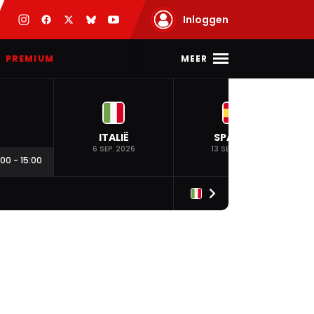
Inloggen
MEER
PREMIUM
ITALIË
SPANJE
6 SEP. 2026
13 SEP. 2026
:00
-
15:00