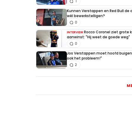
1
Kunnen Verstappen en Red Bull de
wél bewerkstelligen?
0
Rocco Coronel ziet grote 
INTERVIEW
aanwinst: "Hij weet de goede weg"
0
Jos Verstappen moet hoofd buigen v
ook het probleem!"
2
M