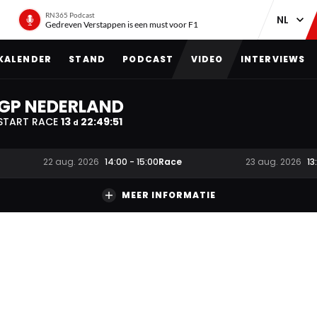
RN365 Podcast
Gedreven Verstappen is een must voor F1
KALENDER
STAND
PODCAST
VIDEO
INTERVIEWS
GP NEDERLAND
START RACE
13
22
:
49
:
50
d
Race
22 aug. 2026
14:00
-
15:00
23 aug. 2026
13
MEER INFORMATIE