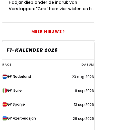
Hadjar diep onder de indruk van
Verstappen: "Geef hem vier wielen en hij
levert"
MEER NIEUWS
F1-KALENDER 2026
F1-
RACE
DATUM
kalender
GP Nederland
23 aug 2026
2026
GP Italië
6 sep 2026
GP Spanje
13 sep 2026
GP Azerbeidzjan
26 sep 2026