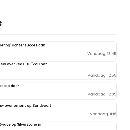
S
dering' achter succes aan
Vandaag, 13:45
eel over Red Bull: "Zou het
Vandaag, 12:55
rstop door
Vandaag, 12:05
euw evenement op Zandvoort
Vandaag, 11:15
2-race op Silverstone in