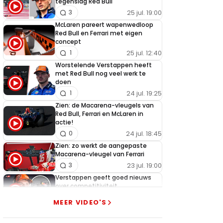
tegenslag Red Bull
25 jul. 19:00
3
McLaren pareert wapenwedloop
Red Bull en Ferrari met eigen
concept
25 jul. 12:40
1
Worstelende Verstappen heeft
met Red Bull nog veel werk te
doen
24 jul. 19:25
1
Zien: de Macarena-vleugels van
Red Bull, Ferrari en McLaren in
actie!
24 jul. 18:45
0
Zien: zo werkt de aangepaste
Macarena-vleugel van Ferrari
23 jul. 19:00
3
Verstappen geeft goed nieuws
over competitiviteit
23 jul. 17:45
0
MEER VIDEO'S
Video: Red Bull slaagt in ultiem
huzarenstukje met kapotte auto