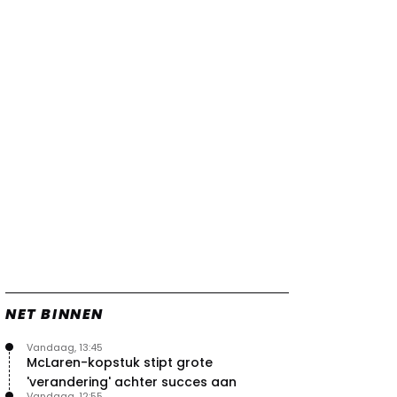
Verstappen
22 jul. 07:30
0
Video: Red Bull Verstappen krijgt
vleugels in crash met Hamilton
21 jul. 14:20
2
Piastri faalt hopeloos achter het
stuur bij Jeremy Clarkson
21 jul. 08:45
3
Red Bull lijkt hardnekkig lek nu
boven te hebben
20 jul. 15:15
2
NET BINNEN
Vandaag, 13:45
McLaren-kopstuk stipt grote
'verandering' achter succes aan
Vandaag, 12:55