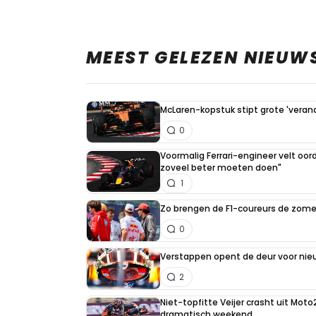
MEEST GELEZEN NIEUW
McLaren-kopstuk stipt grote 'veran
0
Voormalig Ferrari-engineer velt oord
zoveel beter moeten doen"
1
Zo brengen de F1-coureurs de zome
0
Verstappen opent de deur voor ni
2
Niet-topfitte Veijer crasht uit Moto
dramatisch weekend