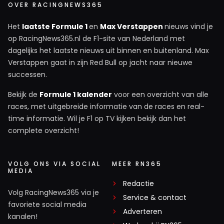
OVER RACINGNEWS365
Het
laatste Formule 1
en
Max Verstappen
nieuws vind je
op RacingNews365.nl de F1-site van Nederland met
dagelijks het laatste nieuws uit binnen en buitenland. Max
Verstappen gaat in zijn Red Bull op jacht naar nieuwe
successen.
Bekijk de
Formule 1 kalender
voor een overzicht van alle
races, met uitgebreide informatie van de races en real-
time informatie. Wil je F1 op TV kijken bekijk dan het
complete overzicht!
VOLG ONS VIA SOCIAL
MEER RN365
MEDIA
Redactie
Volg RacingNews365 via je
Service & contact
favoriete social media
Adverteren
kanalen!