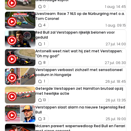
1 aug. 14:45
0
Livestream: Race 7 NLS op de Nürburgring met o.a.
Tom Coronel
1 aug. 09:15
4
Red Bull zal Verstappen rijkelijk belonen voor
geduld
27 jul. 14:00
1
Antonelli weet niet wat hij ziet met Verstappen:
"Oh my god!"
27 jul. 06:30
8
Verstappen verbaast zichzelf met sensationeel
podium in Hongarije
26 jul. 18:45
1
Getergde Verstappen zet Hamilton brutaal opzij
met heerlijke actie
26 jul. 13:35
13
Verstappen slaat alarm na nieuwe tegenslag Red
Bull
25 jul. 19:00
3
McLaren pareert wapenwedloop Red Bull en Ferrari
met eigen concept