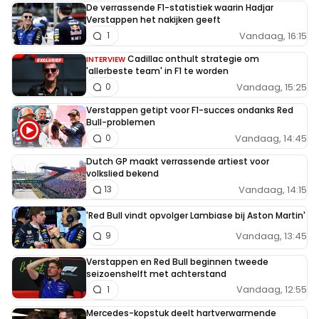
De verrassende F1-statistiek waarin Hadjar
Verstappen het nakijken geeft
Vandaag, 16:15
1
Cadillac onthult strategie om
INTERVIEW
'allerbeste team' in F1 te worden
Vandaag, 15:25
0
Verstappen getipt voor F1-succes ondanks Red
Bull-problemen
Vandaag, 14:45
0
Dutch GP maakt verrassende artiest voor
volkslied bekend
Vandaag, 14:15
13
'Red Bull vindt opvolger Lambiase bij Aston Martin'
Vandaag, 13:45
9
Verstappen en Red Bull beginnen tweede
seizoenshelft met achterstand
Vandaag, 12:55
1
Mercedes-kopstuk deelt hartverwarmende