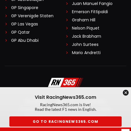
Juan Manuel Fangio
GP Singapore
Emerson Fittipaldi
GP Verenigde Staten
Graham Hill
GP Las Vegas
Nelson Piquet
GP Qatar
Jack Brabham
GP Abu Dhabi
John Surtees
Mario Andretti
Visit RacingNews365.com
Disclaimer
Algemene voorwaarden
RacingNews365.com is live!
Privacy Policy
Created by On Your Marks
Read the latest F1 news in English.
Privacy manager
Kansspeluitingen
GO TO RACINGNEWS365.COM
© 2026 RacingNews365. Alle rechten voorbehouden