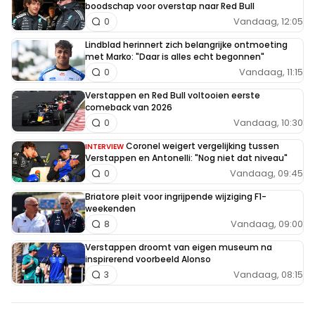
boodschap voor overstap naar Red Bull
Vandaag, 12:05
0
Lindblad herinnert zich belangrijke ontmoeting
met Marko: "Daar is alles echt begonnen"
Vandaag, 11:15
0
Verstappen en Red Bull voltooien eerste
comeback van 2026
Vandaag, 10:30
0
Coronel weigert vergelijking tussen
INTERVIEW
Verstappen en Antonelli: "Nog niet dat niveau"
Vandaag, 09:45
0
Briatore pleit voor ingrijpende wijziging F1-
weekenden
Vandaag, 09:00
8
Verstappen droomt van eigen museum na
inspirerend voorbeeld Alonso
Vandaag, 08:15
3