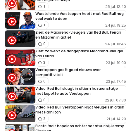
25 jul. 12:40
1
Worstelende Verstappen heeft met Red Bull nog
veel werk te doen
24 jul. 19:25
1
Zien: de Macarena-vleugels van Red Bull, Ferrari
en McLaren in actie!
24 jul. 18:45
0
Zien: zo werkt de aangepaste Macarena-vleugel
van Ferrari
23 jul. 19:00
3
Verstappen geeft goed nieuws over
competitiviteit
23 jul. 17:45
0
Video: Red Bull slaagt in ultiem huzarenstukje
met kapotte auto Verstappen
22 jul. 07:30
0
Video: Red Bull Verstappen krijgt vleugels in crash
met Hamilton
21 jul. 14:20
2
Piastri faalt hopeloos achter het stuur bij Jeremy
Clarkson