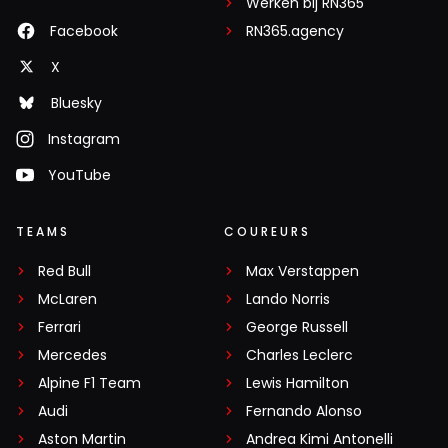
Werken bij RN365
Facebook
RN365.agency
X
Bluesky
Instagram
YouTube
TEAMS
COUREURS
Red Bull
Max Verstappen
McLaren
Lando Norris
Ferrari
George Russell
Mercedes
Charles Leclerc
Alpine F1 Team
Lewis Hamilton
Audi
Fernando Alonso
Aston Martin
Andrea Kimi Antonelli