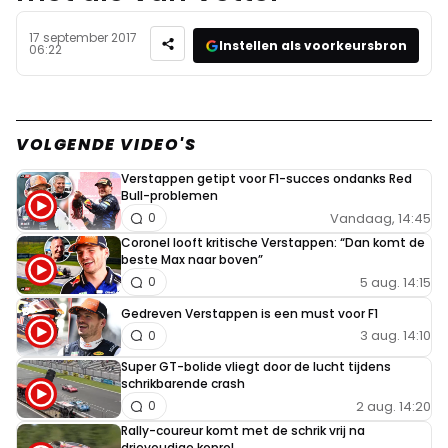
17 september 2017
Instellen als voorkeursbron
06:22
VOLGENDE VIDEO'S
Verstappen getipt voor F1-succes ondanks Red
Bull-problemen
Vandaag, 14:45
0
Coronel looft kritische Verstappen: “Dan komt de
beste Max naar boven”
5 aug. 14:15
0
Gedreven Verstappen is een must voor F1
3 aug. 14:10
0
Super GT-bolide vliegt door de lucht tijdens
schrikbarende crash
2 aug. 14:20
0
Rally-coureur komt met de schrik vrij na
drievoudige koprol