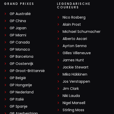
GRAND PRIXES
LEGENDARISCHE
COUREURS
GP Australië
Nico Rosberg
GP China
Alain Prost
GP Japan
Michael Schumacher
GP Miami
Alberto Ascari
GP Canada
Ayrton Senna
GP Monaco
Gilles Villeneuve
GP Barcelona
James Hunt
GP Oostenrijk
Jackie Stewart
GP Groot-Brittannië
Mika Häkkinen
GP België
Jos Verstappen
GP Hongarije
Jim Clark
GP Nederland
Niki Lauda
GP Italië
Nigel Mansell
GP Spanje
Stirling Moss
GP Azerbeidzjan