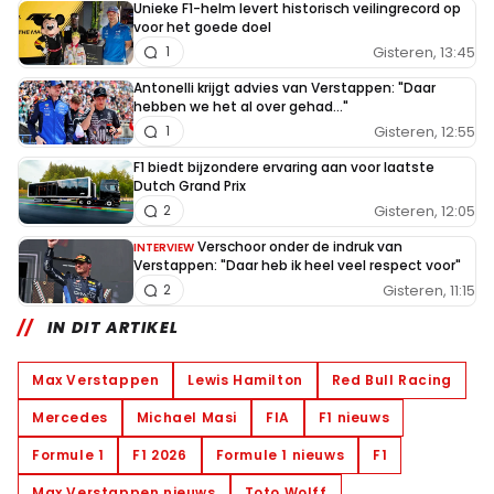
Unieke F1-helm levert historisch veilingrecord op
voor het goede doel
Gisteren, 13:45
1
Antonelli krijgt advies van Verstappen: "Daar
hebben we het al over gehad..."
Gisteren, 12:55
1
F1 biedt bijzondere ervaring aan voor laatste
Dutch Grand Prix
Gisteren, 12:05
2
Verschoor onder de indruk van
INTERVIEW
Verstappen: "Daar heb ik heel veel respect voor"
Gisteren, 11:15
2
IN DIT ARTIKEL
Max Verstappen
Lewis Hamilton
Red Bull Racing
Mercedes
Michael Masi
FIA
F1 nieuws
Formule 1
F1 2026
Formule 1 nieuws
F1
Max Verstappen nieuws
Toto Wolff