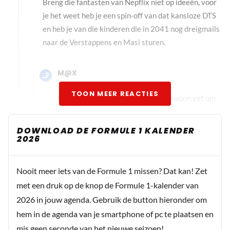
Breng die fantasten van Nepflix niet op ideeën, voor
je het weet heb je een spin-off van dat kansloze DTS
en heb je van die kinderen die in 2041 nog dreigmails
naar de Verstappens en Masi sturen.
M@X
12 mei 08:32
TOON MEER REACTIES
Dat houd je toch wel ;-) Lijkt mij gewoon vet om
te zien
DOWNLOAD DE FORMULE 1 KALENDER
2026
Nooit meer iets van de Formule 1 missen? Dat kan! Zet
met een druk op de knop de Formule 1-kalender van
2026 in jouw agenda. Gebruik de button hieronder om
hem in de agenda van je smartphone of pc te plaatsen en
mis geen seconde van het nieuwe seizoen!