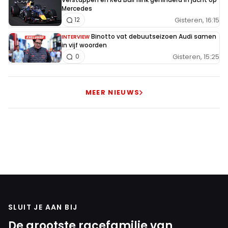
Mercedes
Gisteren, 16:15
12
Binotto vat debuutseizoen Audi samen
INTERVIEW
in vijf woorden
Gisteren, 15:25
0
MEER NIEUWS
SLUIT JE AAN BIJ
De grootste racefamilie van