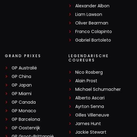
Alexander Albon
Liam Lawson
Oliver Bearman
Franco Colapinto
Gabriel Bortoleto
GRAND PRIXES
LEGENDARISCHE
COUREURS
GP Australië
Nico Rosberg
GP China
Alain Prost
GP Japan
Michael Schumacher
GP Miami
Alberto Ascari
GP Canada
Ayrton Senna
GP Monaco
Gilles Villeneuve
GP Barcelona
James Hunt
GP Oostenrijk
Jackie Stewart
GP Groot-Brittannië