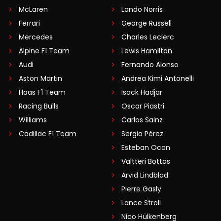
McLaren
Lando Norris
Ferrari
George Russell
Mercedes
Charles Leclerc
Alpine F1 Team
Lewis Hamilton
Audi
Fernando Alonso
Aston Martin
Andrea Kimi Antonelli
Haas F1 Team
Isack Hadjar
Racing Bulls
Oscar Piastri
Williams
Carlos Sainz
Cadillac F1 Team
Sergio Pérez
Esteban Ocon
Valtteri Bottas
Arvid Lindblad
Pierre Gasly
Lance Stroll
Nico Hülkenberg