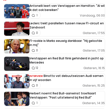
Antonelli leert van Verstappen en Hamilton: "Al wil
ik dat ook bereiken"
Vandaag, 06:00
1
Leclerc trekt parallellen tussen nieuw F1-circuit en
Zandvoort
Gisteren, 17:55
0
F1-rookie is Marko eeuwig dankbaar: "Hij geloofde
in mij"
Gisteren, 17:05
0
Verstappen en Red Bull flink gehinderd in jacht op
Mercedes
Gisteren, 16:15
12
Binotto vat debuutseizoen Audi samen
INTERVIEW
in vijf woorden
Gisteren, 15:25
0
Herbert noemt Red Bull-aanwinst troefkaart
Verstappen: "Past uitstekend bij Red Bull"
Gisteren, 14:35
1