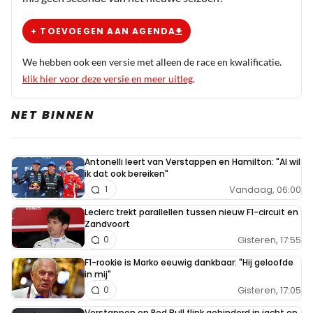
+ TOEVOEGEN AAN AGENDA
We hebben ook een versie met alleen de race en kwalificatie.
klik hier voor deze versie en meer uitleg
.
NET BINNEN
Antonelli leert van Verstappen en Hamilton: "Al wil
ik dat ook bereiken"
Vandaag, 06:00
1
Leclerc trekt parallellen tussen nieuw F1-circuit en
Zandvoort
Gisteren, 17:55
0
F1-rookie is Marko eeuwig dankbaar: "Hij geloofde
in mij"
Gisteren, 17:05
0
Verstappen en Red Bull flink gehinderd in jacht op