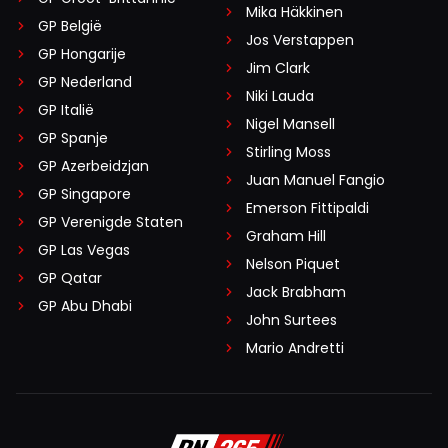
Mika Häkkinen
GP België
Jos Verstappen
GP Hongarije
Jim Clark
GP Nederland
Niki Lauda
GP Italië
Nigel Mansell
GP Spanje
Stirling Moss
GP Azerbeidzjan
Juan Manuel Fangio
GP Singapore
Emerson Fittipaldi
GP Verenigde Staten
Graham Hill
GP Las Vegas
Nelson Piquet
GP Qatar
Jack Brabham
GP Abu Dhabi
John Surtees
Mario Andretti