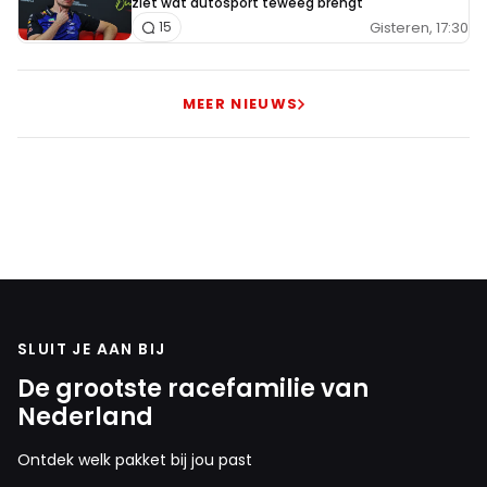
ziet wat autosport teweeg brengt"
Gisteren, 17:30
15
MEER NIEUWS
SLUIT JE AAN BIJ
De grootste racefamilie van
Nederland
Ontdek welk pakket bij jou past