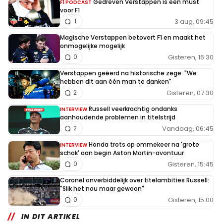
Gedreven Verstappen is een must
F1 PODCAST
voor F1
3 aug. 09:45
1
Magische Verstappen betovert F1 en maakt het
onmogelijke mogelijk
Gisteren, 16:30
0
Verstappen geëerd na historische zege: "We
hebben dit aan één man te danken"
Gisteren, 07:30
2
Russell veerkrachtig ondanks
INTERVIEW
aanhoudende problemen in titelstrijd
Vandaag, 06:45
2
Honda trots op ommekeer na 'grote
INTERVIEW
schok' aan begin Aston Martin-avontuur
Gisteren, 15:45
0
Coronel onverbiddelijk over titelambities Russell:
"Slik het nou maar gewoon"
Gisteren, 15:00
0
IN DIT ARTIKEL