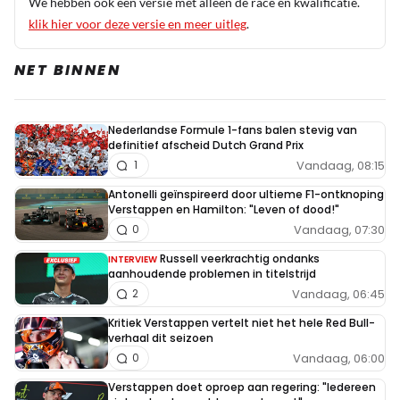
We hebben ook een versie met alleen de race en kwalificatie.
klik hier voor deze versie en meer uitleg
.
NET BINNEN
Nederlandse Formule 1-fans balen stevig van
definitief afscheid Dutch Grand Prix
Vandaag, 08:15
1
Antonelli geïnspireerd door ultieme F1-ontknoping
Verstappen en Hamilton: "Leven of dood!"
Vandaag, 07:30
0
Russell veerkrachtig ondanks
INTERVIEW
aanhoudende problemen in titelstrijd
Vandaag, 06:45
2
Kritiek Verstappen vertelt niet het hele Red Bull-
verhaal dit seizoen
Vandaag, 06:00
0
Verstappen doet oproep aan regering: "Iedereen