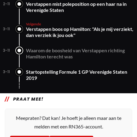
Verstappen mist poleposition op een haar na in
2-11
Verenigde Staten
Volgende
Verstappen boos op Hamilton: "Als je mij verziekt,
3-11
dan verziek ik jou ook"
Waarom de boosheid van Verstappen richting
3-11
Hamilton terecht was
Startopstelling Formule 1 GP Verenigde Staten
3-11
2019
PRAAT MEE!
Meepraten? Dat kan! Je hoeft je alleen maar aan te
melden met een RN365-account.