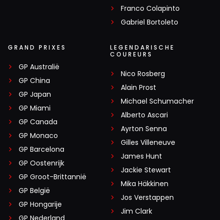
Franco Colapinto
Gabriel Bortoleto
GRAND PRIXES
LEGENDARISCHE
COUREURS
GP Australië
Nico Rosberg
GP China
Alain Prost
GP Japan
Michael Schumacher
GP Miami
Alberto Ascari
GP Canada
Ayrton Senna
GP Monaco
Gilles Villeneuve
GP Barcelona
James Hunt
GP Oostenrijk
Jackie Stewart
GP Groot-Brittannië
Mika Häkkinen
GP België
Jos Verstappen
GP Hongarije
Jim Clark
GP Nederland