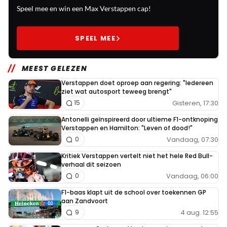
Speel mee en win een Max Verstappen cap!
SPEEL MEE
MEEST GELEZEN
Verstappen doet oproep aan regering: "Iedereen
ziet wat autosport teweeg brengt"
Gisteren, 17:30
15
Antonelli geïnspireerd door ultieme F1-ontknoping
Verstappen en Hamilton: "Leven of dood!"
Vandaag, 07:30
0
Kritiek Verstappen vertelt niet het hele Red Bull-
verhaal dit seizoen
Vandaag, 06:00
0
F1-baas klapt uit de school over toekennen GP
aan Zandvoort
4 aug. 12:55
9