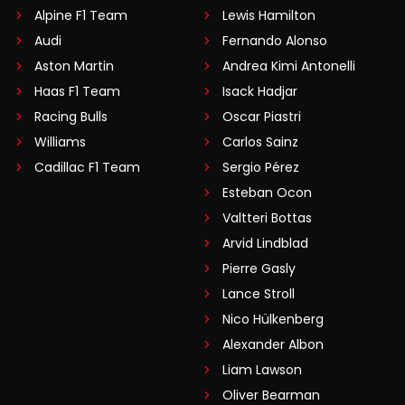
Alpine F1 Team
Lewis Hamilton
Audi
Fernando Alonso
Aston Martin
Andrea Kimi Antonelli
Haas F1 Team
Isack Hadjar
Racing Bulls
Oscar Piastri
Williams
Carlos Sainz
Cadillac F1 Team
Sergio Pérez
Esteban Ocon
Valtteri Bottas
Arvid Lindblad
Pierre Gasly
Lance Stroll
Nico Hülkenberg
Alexander Albon
Liam Lawson
Oliver Bearman