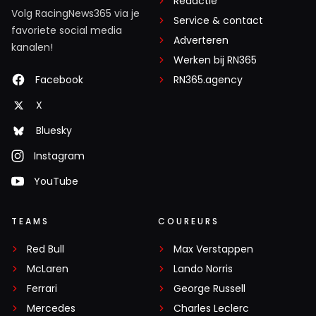
Redactie
Volg RacingNews365 via je
Service & contact
favoriete social media
Adverteren
kanalen!
Werken bij RN365
Facebook
RN365.agency
X
Bluesky
Instagram
YouTube
TEAMS
COUREURS
Red Bull
Max Verstappen
McLaren
Lando Norris
Ferrari
George Russell
Mercedes
Charles Leclerc