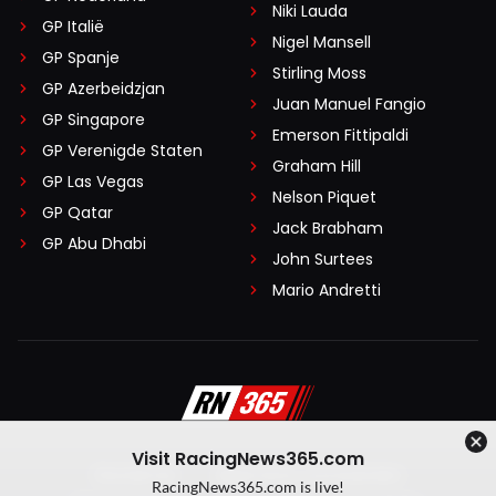
Niki Lauda
GP Italië
Nigel Mansell
GP Spanje
Stirling Moss
GP Azerbeidzjan
Juan Manuel Fangio
GP Singapore
Emerson Fittipaldi
GP Verenigde Staten
Graham Hill
GP Las Vegas
Nelson Piquet
GP Qatar
Jack Brabham
GP Abu Dhabi
John Surtees
Mario Andretti
Visit RacingNews365.com
Disclaimer
Algemene voorwaarden
RacingNews365.com is live!