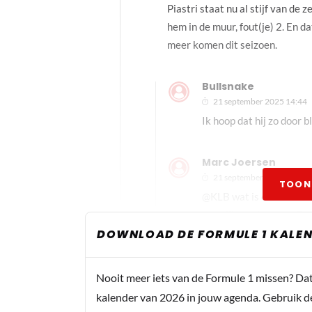
Piastri staat nu al stijf van de 
hem in de muur, fout(je) 2. En d
meer komen dit seizoen.
Bullsnake
21 september 2025 14:44
Ik hoop dat hij zo door 
Marc Joersen
21 september 2025 16:38
TOON
@KLB wat is dit nou voo
bezwijkt onder druk. Dat
DOWNLOAD DE FORMULE 1 KALEN
gezien. Waarom moet jij
afspraken gemist?
Nooit meer iets van de Formule 1 missen? Da
Martin Mortel
kalender van 2026 in jouw agenda. Gebruik d
21 september 2025 17:02