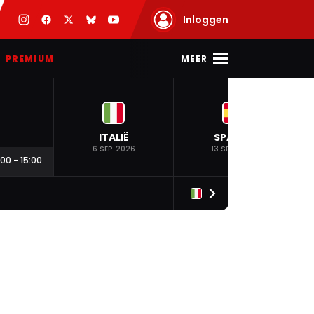
Inloggen
MEER
PREMIUM
ITALIË
SPANJE
6 SEP. 2026
13 SEP. 2026
:00
-
15:00