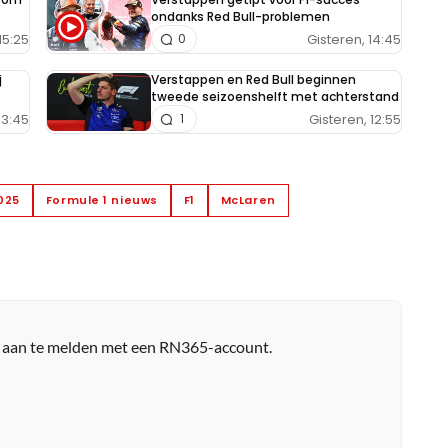
ondanks Red Bull-problemen
15:25
Gisteren, 14:45
0
j
Verstappen en Red Bull beginnen
tweede seizoenshelft met achterstand
13:45
Gisteren, 12:55
1
2025
Formule 1 nieuws
F1
McLaren
r aan te melden met een RN365-account.