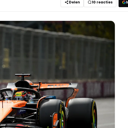
Delen
10
reacties
I