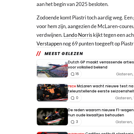
aan het begin van 2025 besloten.
Zodoende komt Piastri toch aardig weg. Een 
voor hem zijn, aangezien de McLaren-coureur
verdwijnen.
Lando Norris
kijkt tegen een ach
Verstappen
nog 69 punten toegeeft op Piastri
MEEST GELEZEN
Dutch GP maakt verrassende arties
voor volkslied bekend
Gisteren, 
16
McLaren wacht nieuwe test na
TECH
teleurstellende eerste seizoenshel
Gisteren, 
0
De reden waarom nieuwe F1-wagen
hun oude kwaaltjes behouden
Gisteren, 
3
Cadillac onthult strategi