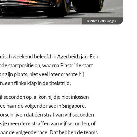
© 2025 Getty Images
atisch weekend beleefd in
Azerbeidzjan
. Een
de startpositie op, waarna Piastri de start
 zijn plaats, niet veel later crashte hij
een flinke klap in de titelstrijd.
f seconden op, al kon hij die niet inlossen
 mee naar de volgende race in Singapore,
rschrijven dat één straf van vijf seconden
ls je meerdere straffen van vijf seconden, of
 naar de volgende race. Dat hebben de teams