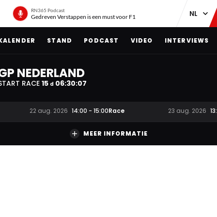
RN365 Podcast
Gedreven Verstappen is een must voor F1
KALENDER
STAND
PODCAST
VIDEO
INTERVIEWS
GP NEDERLAND
START RACE
15
06
:
30
:
06
d
Race
22 aug. 2026
14:00
-
15:00
23 aug. 2026
13
MEER INFORMATIE