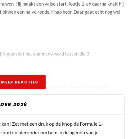
zenuwen. Hij maakt een valse start, foutje 1, en daarna knalt hij
at binnen een halve ronde. Knap hoor. Daar gaat echt nog wel
blijft gaan dat het spannend word tussen die 3
 MEER REACTIES
r kansloze opmerking. Martin constateerd dat piastri
 punt lijkt erg voor de hand liggend. Hebben we allemaal
DER 2026
 dan weer als een ggz patient reageren? Heb je weer je
t kan! Zet met een druk op de knop de Formule 1-
e button hieronder om hem in de agenda van je