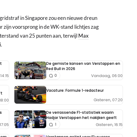
gridstraf in Singapore zou een nieuwe dreun
 zijn voorsprong in de WK-stand lichtjes zag
terstand van 25 punten aan, terwijl
Max
.
t
De gemiste kansen van Verstappen en
Red Bull in 2026
14:15
Vandaag, 06:00
0
Vacature: Formule 1-redacteur
ft
Gisteren, 07:20
18:00
s
De verrassende F1-statistiek waarin
Hadjar Verstappen het nakijken geeft
17:05
Gisteren, 16:15
1
e om
Verstappen getipt voor F1-succes