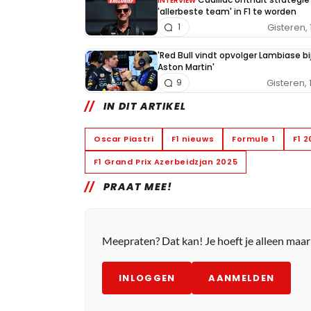
INTERVIEW
'allerbeste team' in F1 te worden
Gisteren, 
1
'Red Bull vindt opvolger Lambiase bi
Aston Martin'
Gisteren, 
9
IN DIT ARTIKEL
Oscar Piastri
F1 nieuws
Formule 1
F1 
F1 Grand Prix Azerbeidzjan 2025
PRAAT MEE!
Meepraten? Dat kan! Je hoeft je alleen maa
INLOGGEN
AANMELDEN