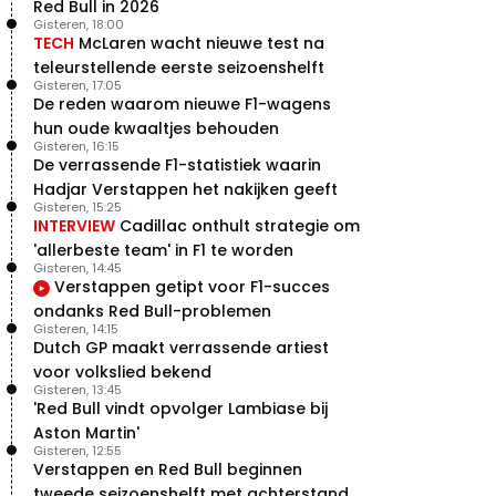
Red Bull in 2026
Gisteren, 18:00
TECH
McLaren wacht nieuwe test na
teleurstellende eerste seizoenshelft
Gisteren, 17:05
De reden waarom nieuwe F1-wagens
hun oude kwaaltjes behouden
Gisteren, 16:15
De verrassende F1-statistiek waarin
Hadjar Verstappen het nakijken geeft
Gisteren, 15:25
INTERVIEW
Cadillac onthult strategie om
'allerbeste team' in F1 te worden
Gisteren, 14:45
Verstappen getipt voor F1-succes
ondanks Red Bull-problemen
Gisteren, 14:15
Dutch GP maakt verrassende artiest
voor volkslied bekend
Gisteren, 13:45
'Red Bull vindt opvolger Lambiase bij
Aston Martin'
Gisteren, 12:55
Verstappen en Red Bull beginnen
tweede seizoenshelft met achterstand