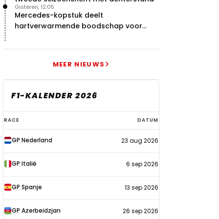
Gisteren, 12:05
Mercedes-kopstuk deelt
hartverwarmende boodschap voor
overstap naar Red Bull
MEER NIEUWS
F1-KALENDER 2026
F1-
RACE
DATUM
kalender
GP Nederland
23 aug 2026
2026
GP Italië
6 sep 2026
GP Spanje
13 sep 2026
GP Azerbeidzjan
26 sep 2026