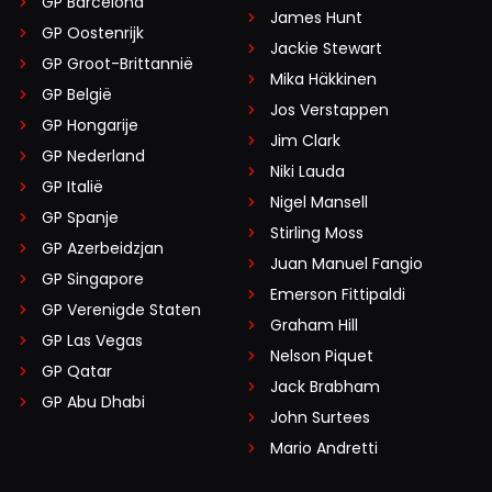
GP Barcelona
James Hunt
GP Oostenrijk
Jackie Stewart
GP Groot-Brittannië
Mika Häkkinen
GP België
Jos Verstappen
GP Hongarije
Jim Clark
GP Nederland
Niki Lauda
GP Italië
Nigel Mansell
GP Spanje
Stirling Moss
GP Azerbeidzjan
Juan Manuel Fangio
GP Singapore
Emerson Fittipaldi
GP Verenigde Staten
Graham Hill
GP Las Vegas
Nelson Piquet
GP Qatar
Jack Brabham
GP Abu Dhabi
John Surtees
Mario Andretti