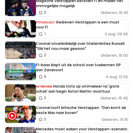
Magische Verstappen betovert F1 en maakt het
onmogelijke mogelijk
Gisteren, 16:30
0
Gedreven Verstappen is een must
F1 PODCAST
voor F1
3 aug. 09:45
1
Coronel onverbiddelijk over titelambities Russell:
"Slik het nou maar gewoon"
Gisteren, 15:00
0
F1-baas klapt uit de school over toekennen GP
aan Zandvoort
4 aug. 12:55
9
Honda trots op ommekeer na 'grote
INTERVIEW
schok' aan begin Aston Martin-avontuur
Gisteren, 15:45
0
Coronel looft kritische Verstappen: “Dan komt de
beste Max naar boven”
Gisteren, 14:15
0
Mercedes moet waken voor Verstappen-scenario: