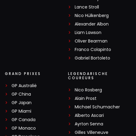
Lance Stroll
Nico Hülkenberg
Alexander Albon
Liam Lawson
Oliver Bearman
Franco Colapinto
Gabriel Bortoleto
GRAND PRIXES
LEGENDARISCHE
COUREURS
GP Australië
Nico Rosberg
GP China
Alain Prost
GP Japan
Michael Schumacher
GP Miami
Alberto Ascari
GP Canada
Ayrton Senna
GP Monaco
Gilles Villeneuve