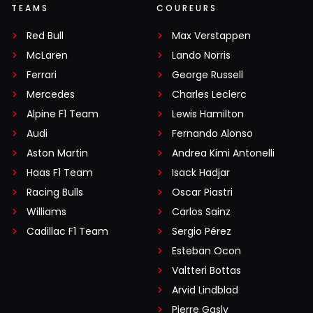
TEAMS
COUREURS
Red Bull
Max Verstappen
McLaren
Lando Norris
Ferrari
George Russell
Mercedes
Charles Leclerc
Alpine F1 Team
Lewis Hamilton
Audi
Fernando Alonso
Aston Martin
Andrea Kimi Antonelli
Haas F1 Team
Isack Hadjar
Racing Bulls
Oscar Piastri
Williams
Carlos Sainz
Cadillac F1 Team
Sergio Pérez
Esteban Ocon
Valtteri Bottas
Arvid Lindblad
Pierre Gasly