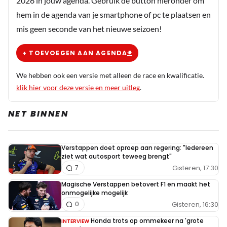
2026 in jouw agenda. Gebruik de button hieronder om
hem in de agenda van je smartphone of pc te plaatsen en
mis geen seconde van het nieuwe seizoen!
+ TOEVOEGEN AAN AGENDA
We hebben ook een versie met alleen de race en kwalificatie.
klik hier voor deze versie en meer uitleg
.
NET BINNEN
Verstappen doet oproep aan regering: "Iedereen
ziet wat autosport teweeg brengt"
Gisteren, 17:30
7
Magische Verstappen betovert F1 en maakt het
onmogelijke mogelijk
Gisteren, 16:30
0
Honda trots op ommekeer na 'grote
INTERVIEW