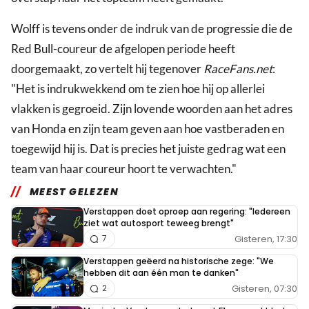
Wolff is tevens onder de indruk van de progressie die de
Red Bull-coureur de afgelopen periode heeft
doorgemaakt, zo vertelt hij tegenover
RaceFans.net
:
"Het is indrukwekkend om te zien hoe hij op allerlei
vlakken is gegroeid. Zijn lovende woorden aan het adres
van Honda en zijn team geven aan hoe vastberaden en
toegewijd hij is. Dat is precies het juiste gedrag wat een
team van haar coureur hoort te verwachten."
MEEST GELEZEN
Verstappen doet oproep aan regering: "Iedereen
ziet wat autosport teweeg brengt"
Gisteren, 17:30
7
Verstappen geëerd na historische zege: "We
hebben dit aan één man te danken"
Gisteren, 07:30
2