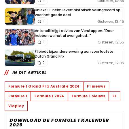
Gisteren, 14:35
1
Unieke F1-helm levert historisch veilingrecord op
voor het goede doel
Gisteren, 13:45
1
Antonelli krijgt advies van Verstappen: "Daar
hebben we het al over gehad..."
Gisteren, 12:55
1
F1 biedt bijzondere ervaring aan voor laatste
Dutch Grand Prix
Gisteren, 12:05
2
IN DIT ARTIKEL
Formule 1 Grand Prix Australië 2024
F1 nieuws
Formule 1
Formule 1 2024
Formule 1 nieuws
F1
Viaplay
DOWNLOAD DE FORMULE 1 KALENDER
2026