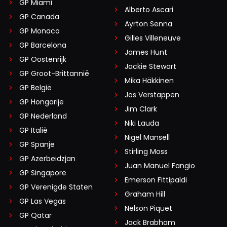
GP Miami
Alberto Ascari
GP Canada
Ayrton Senna
GP Monaco
Gilles Villeneuve
GP Barcelona
James Hunt
GP Oostenrijk
Jackie Stewart
GP Groot-Brittannië
Mika Häkkinen
GP België
Jos Verstappen
GP Hongarije
Jim Clark
GP Nederland
Niki Lauda
GP Italië
Nigel Mansell
GP Spanje
Stirling Moss
GP Azerbeidzjan
Juan Manuel Fangio
GP Singapore
Emerson Fittipaldi
GP Verenigde Staten
Graham Hill
GP Las Vegas
Nelson Piquet
GP Qatar
Jack Brabham