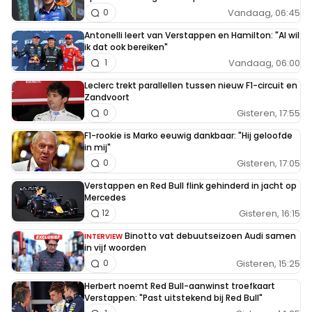
Vandaag, 06:45
0
Antonelli leert van Verstappen en Hamilton: "Al wil
ik dat ook bereiken"
Vandaag, 06:00
1
Leclerc trekt parallellen tussen nieuw F1-circuit en
Zandvoort
Gisteren, 17:55
0
F1-rookie is Marko eeuwig dankbaar: "Hij geloofde
in mij"
Gisteren, 17:05
0
Verstappen en Red Bull flink gehinderd in jacht op
Mercedes
Gisteren, 16:15
12
Binotto vat debuutseizoen Audi samen
INTERVIEW
in vijf woorden
Gisteren, 15:25
0
Herbert noemt Red Bull-aanwinst troefkaart
Verstappen: "Past uitstekend bij Red Bull"