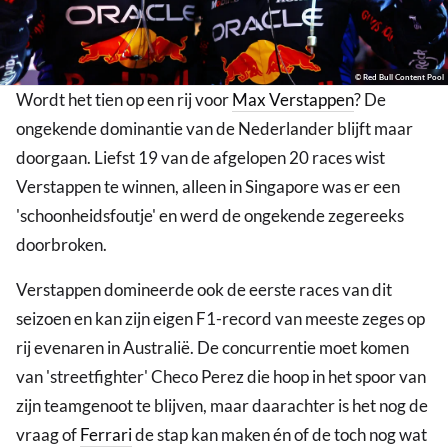
© Red Bull Content Pool
Wordt het tien op een rij voor
Max Verstappen
? De
ongekende dominantie van de Nederlander blijft maar
doorgaan. Liefst 19 van de afgelopen 20 races wist
Verstappen te winnen, alleen in Singapore was er een
'schoonheidsfoutje' en werd de ongekende zegereeks
doorbroken.
Verstappen domineerde ook de eerste races van dit
seizoen en kan zijn eigen F1-record van meeste zeges op
rij evenaren in Australië. De concurrentie moet komen
van 'streetfighter' Checo Perez die hoop in het spoor van
zijn teamgenoot te blijven, maar daarachter is het nog de
vraag of
Ferrari
de stap kan maken én of de toch nog wat