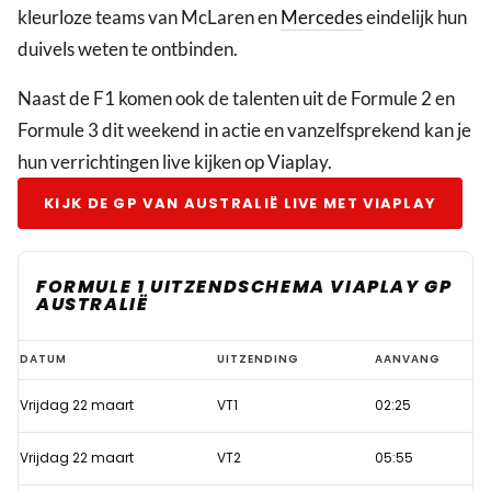
kleurloze teams van McLaren en
Mercedes
eindelijk hun
duivels weten te ontbinden.
Naast de F1 komen ook de talenten uit de Formule 2 en
Formule 3 dit weekend in actie en vanzelfsprekend kan je
hun verrichtingen live kijken op Viaplay.
KIJK DE GP VAN AUSTRALIË LIVE MET VIAPLAY
FORMULE 1 UITZENDSCHEMA VIAPLAY GP
AUSTRALIË
Zet
DATUM
UITZENDING
AANVANG
jouw
Vrijdag 22 maart
VT1
02:25
wekker
extra
Vrijdag 22 maart
VT2
05:55
vroeg