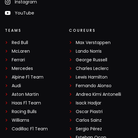
Instagram
YouTube
TEAMS
COUREURS
Red Bull
Max Verstappen
McLaren
Lando Norris
Ferrari
George Russell
Mercedes
Charles Leclerc
Alpine F1 Team
Lewis Hamilton
Audi
Fernando Alonso
Aston Martin
Andrea Kimi Antonelli
Haas F1 Team
Isack Hadjar
Racing Bulls
Oscar Piastri
Williams
Carlos Sainz
Cadillac F1 Team
Sergio Pérez
Esteban Ocon