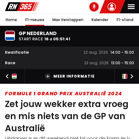
Home
F1-nieuws
Max Verstappen
Kalender
F1-stand
GP NEDERLAND
START RACE
16
05
:
51
:
40
d
Kwalificatie
22 aug. 2026
14:00
-
15:00
Race
23 aug. 2026
13:00
-
15:00
MEER INFORMATIE
FORMULE 1 GRAND PRIX AUSTRALIË 2024
Zet jouw wekker extra vroeg
en mis niets van de GP van
Australië
Uitslapen is er dit weekend niet bij voor de Formule 1-