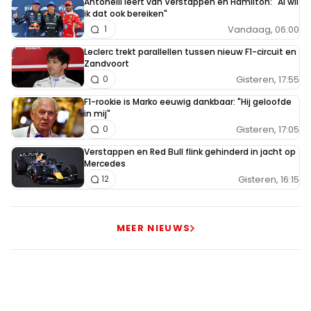
Antonelli leert van Verstappen en Hamilton: "Al wil
ik dat ook bereiken"
Vandaag, 06:00
1
Leclerc trekt parallellen tussen nieuw F1-circuit en
Zandvoort
Gisteren, 17:55
0
F1-rookie is Marko eeuwig dankbaar: "Hij geloofde
in mij"
Gisteren, 17:05
0
Verstappen en Red Bull flink gehinderd in jacht op
Mercedes
Gisteren, 16:15
12
MEER NIEUWS