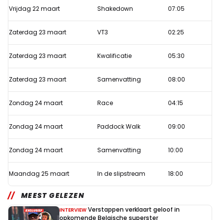
en
Vrijdag 22 maart
Shakedown
07:05
mis
Zaterdag 23 maart
VT3
02:25
niets
van
Zaterdag 23 maart
Kwalificatie
05:30
de
GP
Zaterdag 23 maart
Samenvatting
08:00
van
Australië
Zondag 24 maart
Race
04:15
Zondag 24 maart
Paddock Walk
09:00
Zondag 24 maart
Samenvatting
10:00
Maandag 25 maart
In de slipstream
18:00
MEEST GELEZEN
Verstappen verklaart geloof in
INTERVIEW
opkomende Belgische superster