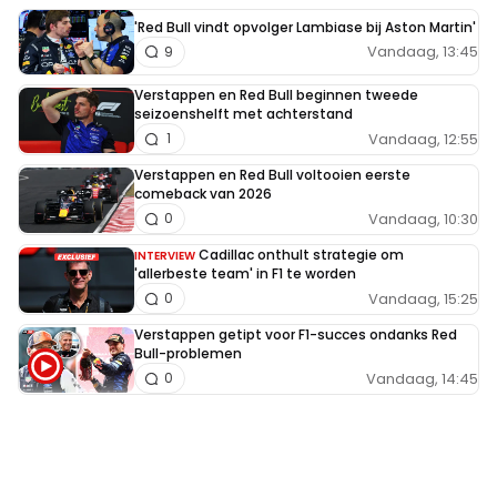
'Red Bull vindt opvolger Lambiase bij Aston Martin'
Vandaag, 13:45
9
Verstappen en Red Bull beginnen tweede
seizoenshelft met achterstand
Vandaag, 12:55
1
Verstappen en Red Bull voltooien eerste
comeback van 2026
Vandaag, 10:30
0
Cadillac onthult strategie om
INTERVIEW
'allerbeste team' in F1 te worden
Vandaag, 15:25
0
Verstappen getipt voor F1-succes ondanks Red
Bull-problemen
Vandaag, 14:45
0