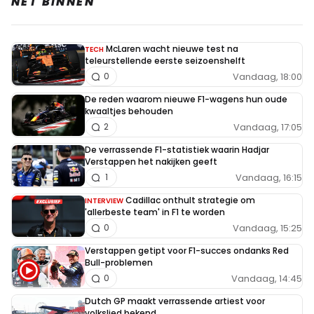
NET BINNEN
McLaren wacht nieuwe test na
TECH
teleurstellende eerste seizoenshelft
Vandaag, 18:00
0
De reden waarom nieuwe F1-wagens hun oude
kwaaltjes behouden
Vandaag, 17:05
2
De verrassende F1-statistiek waarin Hadjar
Verstappen het nakijken geeft
Vandaag, 16:15
1
Cadillac onthult strategie om
INTERVIEW
'allerbeste team' in F1 te worden
Vandaag, 15:25
0
Verstappen getipt voor F1-succes ondanks Red
Bull-problemen
Vandaag, 14:45
0
Dutch GP maakt verrassende artiest voor
volkslied bekend