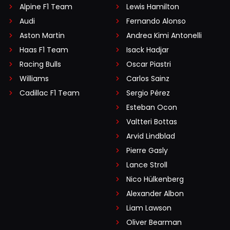
Alpine F1 Team
Lewis Hamilton
Audi
Fernando Alonso
Aston Martin
Andrea Kimi Antonelli
Haas F1 Team
Isack Hadjar
Racing Bulls
Oscar Piastri
Williams
Carlos Sainz
Cadillac F1 Team
Sergio Pérez
Esteban Ocon
Valtteri Bottas
Arvid Lindblad
Pierre Gasly
Lance Stroll
Nico Hülkenberg
Alexander Albon
Liam Lawson
Oliver Bearman