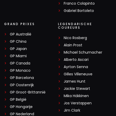
Franco Colapinto
Gabriel Bortoleto
GRAND PRIXES
LEGENDARISCHE
COUREURS
GP Australië
Nico Rosberg
GP China
Alain Prost
GP Japan
Michael Schumacher
GP Miami
Alberto Ascari
GP Canada
Ayrton Senna
GP Monaco
Gilles Villeneuve
GP Barcelona
James Hunt
GP Oostenrijk
Jackie Stewart
GP Groot-Brittannië
Mika Häkkinen
GP België
Jos Verstappen
GP Hongarije
Jim Clark
GP Nederland