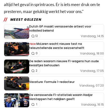
altijd het geval in sprintraces. Er is iets meer druk om te
presteren, maar gelukkig werkt het voor ons."
MEEST GELEZEN
Dutch GP maakt verrassende artiest voor
volkslied bekend
Vandaag, 14:15
12
McLaren wacht nieuwe test na
TECH
teleurstellende eerste seizoenshelft
Vandaag, 18:00
0
De reden waarom nieuwe F1-wagens hun oude
kwaaltjes behouden
Vandaag, 17:05
2
Vacature: Formule 1-redacteur
Vandaag, 07:20
De verrassende F1-statistiek waarin Hadjar
Verstappen het nakijken geeft
Vandaag, 16:15
1