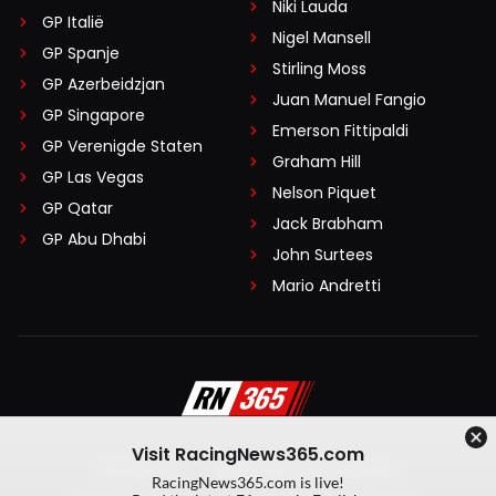
Niki Lauda
GP Italië
Nigel Mansell
GP Spanje
Stirling Moss
GP Azerbeidzjan
Juan Manuel Fangio
GP Singapore
Emerson Fittipaldi
GP Verenigde Staten
Graham Hill
GP Las Vegas
Nelson Piquet
GP Qatar
Jack Brabham
GP Abu Dhabi
John Surtees
Mario Andretti
Visit RacingNews365.com
Disclaimer
Algemene voorwaarden
RacingNews365.com is live!