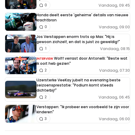
Vandaag, 09:45
0
Honda deelt eerste 'geheime' details van nieuwe
krachtbron
Vandaag, 09:00
0
Jos Verstappen enorm trots op Max: "Hij is
gewoon zichzelf, en dat is juist zo geweldig!"
Vandaag, 08:15
1
Wolff verrast door Antonelli: "Beste wat
INTERVIEW
ik ooit heb gezien"
Vandaag, 07:30
2
IJzersterke VeeKay jubelt na evenaring beste
seizoensprestatie: "Podium komt steeds
dichterbij!"
Vandaag, 06:45
2
Verstappen: "Ik probeer een voorbeeld te zijn voor
kinderen"
Vandaag, 06:00
3