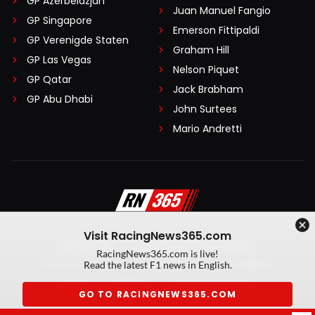
GP Azerbeidzjan
Juan Manuel Fangio
GP Singapore
Emerson Fittipaldi
GP Verenigde Staten
Graham Hill
GP Las Vegas
Nelson Piquet
GP Qatar
Jack Brabham
GP Abu Dhabi
John Surtees
Mario Andretti
Visit RacingNews365.com
Disclaimer
Algemene voorwaarden
RacingNews365.com is live!
Privacy Policy
Created by On Your Marks
Read the latest F1 news in English.
Privacy manager
Kansspeluitingen
GO TO RACINGNEWS365.COM
© 2026 RacingNews365. Alle rechten voorbehouden