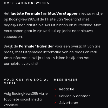
OVER RACINGNEWS365
Het
laatste Formule 1
en
Max Verstappen
nieuws vind je
op RacingNews365.nl de F1-site van Nederland met
dagelijks het laatste nieuws uit binnen en buitenland. Max
Verstappen gaat in zijn Red Bull op jacht naar nieuwe
successen.
Bekijk de
Formule 1 kalender
voor een overzicht van alle
races, met uitgebreide informatie van de races en real-
time informatie. Wil je F1 op TV kijken bekijk dan het
complete overzicht!
VOLG ONS VIA SOCIAL
MEER RN365
MEDIA
Redactie
Volg RacingNews365 via je
Service & contact
favoriete social media
Adverteren
kanalen!