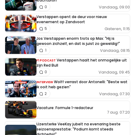
krachtbron
Vandaag, 09:00
0
Verstappen opent de deur voor nieuw
evenement op Zandvoort
Gisteren, 11:15
5
Jos Verstappen enorm trots op Max: "Hij is
gewoon zichzelf, en dat is juist zo geweldig!"
Vandaag, 08:15
1
Verstappen haalt het onmogelijke uit
F1 PODCAST
zijn Red Bull
Vandaag, 09:45
0
Wolff verrast door Antonelli: "Beste wat
INTERVIEW
ik ooit heb gezien"
Vandaag, 07:30
2
Vacature: Formule 1-redacteur
7 aug. 07:20
IJzersterke VeeKay jubelt na evenaring beste
seizoensprestatie: "Podium komt steeds
dichterbij!"