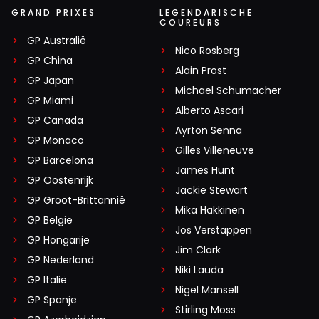
GRAND PRIXES
LEGENDARISCHE
COUREURS
GP Australië
Nico Rosberg
GP China
Alain Prost
GP Japan
Michael Schumacher
GP Miami
Alberto Ascari
GP Canada
Ayrton Senna
GP Monaco
Gilles Villeneuve
GP Barcelona
James Hunt
GP Oostenrijk
Jackie Stewart
GP Groot-Brittannië
Mika Häkkinen
GP België
Jos Verstappen
GP Hongarije
Jim Clark
GP Nederland
Niki Lauda
GP Italië
Nigel Mansell
GP Spanje
Stirling Moss