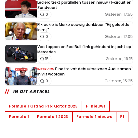
Leclerc trekt parallellen tussen nieuw F1-circuit en
Zandvoort
Gisteren, 17:55
0
F1-rookie is Marko eeuwig dankbaar: "Hij geloofde
in mij"
Gisteren, 17:05
0
Verstappen en Red Bull flink gehinderd in jacht op
Mercedes
Gisteren, 16:15
15
Binotto vat debuutseizoen Audi samen
INTERVIEW
in vijf woorden
Gisteren, 15:25
0
IN DIT ARTIKEL
Formule 1 Grand Prix Qatar 2023
F1 nieuws
Formule 1
Formule 1 2023
Formule 1 nieuws
F1