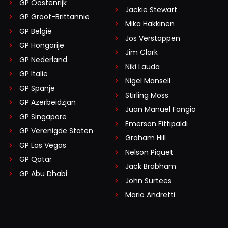
GP Oostenrijk
Jackie Stewart
GP Groot-Brittannië
Mika Häkkinen
GP België
Jos Verstappen
GP Hongarije
Jim Clark
GP Nederland
Niki Lauda
GP Italië
Nigel Mansell
GP Spanje
Stirling Moss
GP Azerbeidzjan
Juan Manuel Fangio
GP Singapore
Emerson Fittipaldi
GP Verenigde Staten
Graham Hill
GP Las Vegas
Nelson Piquet
GP Qatar
Jack Brabham
GP Abu Dhabi
John Surtees
Mario Andretti