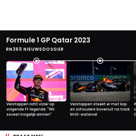
Formule 1 GP Qatar 2023
RN365 NIEUWSDOSSIER
Verstappen richt vizier op
Verstappen steekt er met kop
W
volgende F1-legende: "Wil
en schouders bovenuit na track
c
zoveel mogelijk winnen"
limit-waterval
2
9
13 okt. 16:00
9 okt. 14:00