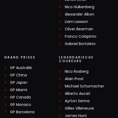
Nico Hülkenberg
Alexander Albon
Liam Lawson
Oliver Bearman
Franco Colapinto
Gabriel Bortoleto
GRAND PRIXES
LEGENDARISCHE
COUREURS
GP Australië
Nico Rosberg
GP China
Alain Prost
GP Japan
Michael Schumacher
GP Miami
Alberto Ascari
GP Canada
Ayrton Senna
GP Monaco
Gilles Villeneuve
GP Barcelona
James Hunt