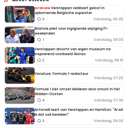
Verstappen verklaart geloof in
INTERVIEW
opkomende Belgische superster
Vandaag, 06:45
0
Briatore pleit voor ingrijpende wijziging F1-
weekenden
Vandaag, 09:00
1
Verstappen droomt van eigen museum na
inspirerend voorbeeld Alonso
Vandaag, 08:15
2
Vacature: Formule 1-redacteur
Vandaag, 07:20
Formule 1 ziet omzet kelderen door onrust in het
Midden-Oosten
Vandaag, 07:30
4
Antonelli leert van Verstappen en Hamilton: "Al wil
ik dat ook bereiken"
Vandaag, 06:00
3