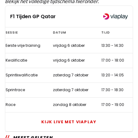
Bekijk het volledige tijdschema hieronder.
F1 Tijden GP Qatar
F1
SESSIE
DATUM
TIJD
Tijden
Eerste vrije training
vrijdag 6 oktober
13:30
-
14:30
GP
Qatar
Kwalificatie
vrijdag 6 oktober
17:00
-
18:00
Sprintkwalificatie
zaterdag 7 oktober
13:20
-
14:05
Sprintrace
zaterdag 7 oktober
17:30
-
18:30
Race
zondag 8 oktober
17:00
-
19:00
KIJK LIVE MET VIAPLAY
MEEST GELEZEN