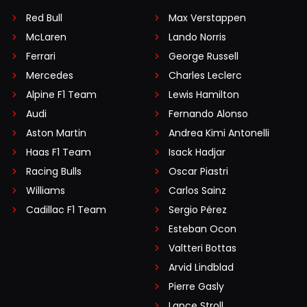
Red Bull
Max Verstappen
McLaren
Lando Norris
Ferrari
George Russell
Mercedes
Charles Leclerc
Alpine F1 Team
Lewis Hamilton
Audi
Fernando Alonso
Aston Martin
Andrea Kimi Antonelli
Haas F1 Team
Isack Hadjar
Racing Bulls
Oscar Piastri
Williams
Carlos Sainz
Cadillac F1 Team
Sergio Pérez
Esteban Ocon
Valtteri Bottas
Arvid Lindblad
Pierre Gasly
Lance Stroll