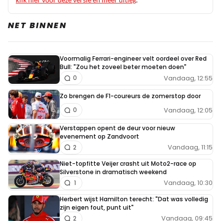
NET BINNEN
Voormalig Ferrari-engineer velt oordeel over Red
Bull: "Zou het zoveel beter moeten doen"
Vandaag, 12:55
0
Zo brengen de F1-coureurs de zomerstop door
Vandaag, 12:05
0
Verstappen opent de deur voor nieuw
evenement op Zandvoort
Vandaag, 11:15
2
Niet-topfitte Veijer crasht uit Moto2-race op
Silverstone in dramatisch weekend
Vandaag, 10:30
1
Herbert wijst Hamilton terecht: "Dat was volledig
zijn eigen fout, punt uit"
Vandaag, 09:45
2