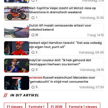
Vandaag, 11:15
2
Niet-topfitte Veijer crasht uit Moto2-race op
Silverstone in dramatisch weekend
Vandaag, 10:30
1
Dutch GP maakt verrassende artiest voor
volkslied bekend
7 aug. 14:15
18
Herbert wijst Hamilton terecht: "Dat was volledig
zijn eigen fout, punt uit"
Vandaag, 09:45
2
IndyCar-coureur dolt: "Ik heb gehoord dat
Verstappen hierheen zou komen!"
Vandaag, 08:15
0
Russell waarschuwt Mercedes voor
INTERVIEW
'gemakzucht' in strijd met concurrentie
Vandaag, 07:30
5
IN DIT ARTIKEL
F1 nieuws
Formule 1
F1 2025
Formule 1 nieuws