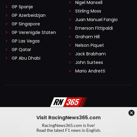
Nigel Mansell
GP Spanje
Stirling Moss
GP Azerbeidzjan
Juan Manuel Fangio
GP Singapore
Emerson Fittipaldi
GP Verenigde Staten
Graham Hill
GP Las Vegas
Nelson Piquet
GP Qatar
Jack Brabham
GP Abu Dhabi
John Surtees
Mario Andretti
Visit RacingNews365.com
Disclaimer
Algemene voorwaarden
RacingNews365.com is live!
Privacy Policy
Created by On Your Marks
Read the latest F1 news in English.