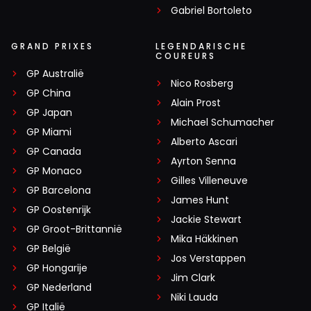
Gabriel Bortoleto
GRAND PRIXES
LEGENDARISCHE
COUREURS
GP Australië
Nico Rosberg
GP China
Alain Prost
GP Japan
Michael Schumacher
GP Miami
Alberto Ascari
GP Canada
Ayrton Senna
GP Monaco
Gilles Villeneuve
GP Barcelona
James Hunt
GP Oostenrijk
Jackie Stewart
GP Groot-Brittannië
Mika Häkkinen
GP België
Jos Verstappen
GP Hongarije
Jim Clark
GP Nederland
Niki Lauda
GP Italië