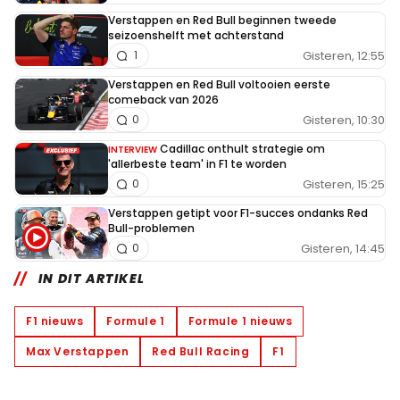
Verstappen en Red Bull beginnen tweede
seizoenshelft met achterstand
Gisteren, 12:55
1
Verstappen en Red Bull voltooien eerste
comeback van 2026
Gisteren, 10:30
0
Cadillac onthult strategie om
INTERVIEW
'allerbeste team' in F1 te worden
Gisteren, 15:25
0
Verstappen getipt voor F1-succes ondanks Red
Bull-problemen
Gisteren, 14:45
0
IN DIT ARTIKEL
F1 nieuws
Formule 1
Formule 1 nieuws
Max Verstappen
Red Bull Racing
F1