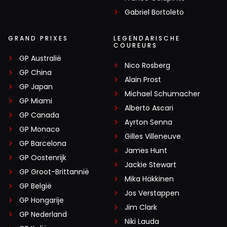
Gabriel Bortoleto
GRAND PRIXES
LEGENDARISCHE
COUREURS
GP Australië
Nico Rosberg
GP China
Alain Prost
GP Japan
Michael Schumacher
GP Miami
Alberto Ascari
GP Canada
Ayrton Senna
GP Monaco
Gilles Villeneuve
GP Barcelona
James Hunt
GP Oostenrijk
Jackie Stewart
GP Groot-Brittannië
Mika Häkkinen
GP België
Jos Verstappen
GP Hongarije
Jim Clark
GP Nederland
Niki Lauda