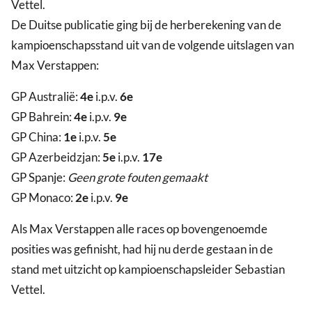
Vettel.
De Duitse publicatie ging bij de herberekening van de
kampioenschapsstand uit van de volgende uitslagen van
Max Verstappen:
GP Australië:
4e
i.p.v.
6e
GP Bahrein:
4e
i.p.v.
9e
GP China:
1e
i.p.v.
5e
GP Azerbeidzjan:
5e
i.p.v.
17e
GP Spanje:
Geen grote fouten gemaakt
GP Monaco:
2e
i.p.v.
9e
Als Max Verstappen alle races op bovengenoemde
posities was gefinisht, had hij nu derde gestaan in de
stand met uitzicht op kampioenschapsleider Sebastian
Vettel.