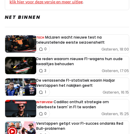
klik hier voor deze versie en meer uitleg
.
NET BINNEN
McLaren wacht nieuwe test na
TECH
teleurstellende eerste seizoenshelft
Gisteren, 18:00
0
De reden waarom nieuwe F1-wagens hun oude
kwaaltjes behouden
Gisteren, 17:05
3
De verrassende F1-statistiek waarin Hadjar
Verstappen het nakijken geeft
Gisteren, 16:15
1
Cadillac onthult strategie om
INTERVIEW
'allerbeste team' in F1 te worden
Gisteren, 15:25
0
Verstappen getipt voor F1-succes ondanks Red
Bull-problemen