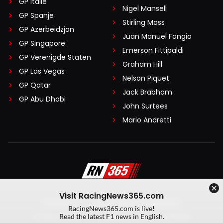
GP Italië
Nigel Mansell
GP Spanje
Stirling Moss
GP Azerbeidzjan
Juan Manuel Fangio
GP Singapore
Emerson Fittipaldi
GP Verenigde Staten
Graham Hill
GP Las Vegas
Nelson Piquet
GP Qatar
Jack Brabham
GP Abu Dhabi
John Surtees
Mario Andretti
Visit RacingNews365.com
Disclaimer
Algemene voorwaarden
RacingNews365.com is live!
Privacy Policy
Created by On Your Marks
Read the latest F1 news in English.