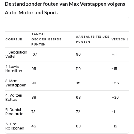
De stand zonder fouten van Max Verstappen volgens
Auto, Motor und Sport.
Analyse:
AANTAL
AANTAL FEITELIJKE
COUREUR
GECORRIGEERDE
VERSCHIL
PUNTEN
De
PUNTEN
stand
1. Sebastian
107
96
+11
Vettel
in
2. Lewis
de
95
110
-15
Hamilton
Formule
3. Max
90
35
+55
1
Verstappen
zonder
4. Valtteri
88
68
+20
Bottas
fouten
5. Daniel
van
73
72
-1
Ricciardo
Max
6. Kimi
45
60
-15
Verstappen
Raikkonen