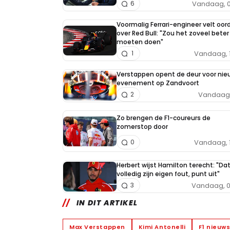
Vandaag, 0
6
Voormalig Ferrari-engineer velt oor
over Red Bull: "Zou het zoveel beter
moeten doen"
Vandaag, 
1
Verstappen opent de deur voor nie
evenement op Zandvoort
Vandaag, 
2
Zo brengen de F1-coureurs de
zomerstop door
Vandaag, 
0
Herbert wijst Hamilton terecht: "Da
volledig zijn eigen fout, punt uit"
Vandaag, 0
3
IN DIT ARTIKEL
Max Verstappen
Kimi Antonelli
F1 nieuw