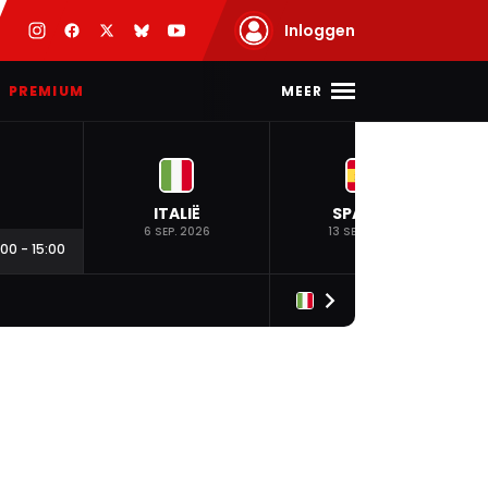
Inloggen
MEER
PREMIUM
ITALIË
SPANJE
6 SEP. 2026
13 SEP. 2026
:00
-
15:00