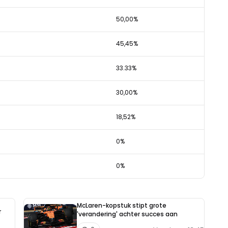
50,00%
45,45%
33.33%
30,00%
18,52%
0%
0%
McLaren-kopstuk stipt grote
r
'verandering' achter succes aan