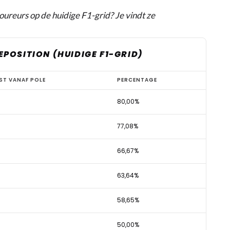
reurs op de huidige F1-grid? Je vindt ze
POSITION (HUIDIGE F1-GRID)
ST VANAF POLE
PERCENTAGE
80,00%
77,08%
66,67%
63,64%
58,65%
50,00%