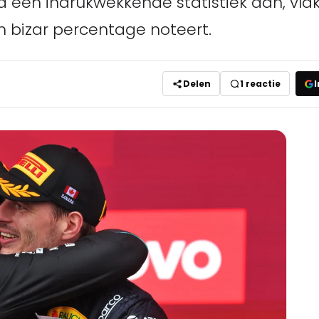
jd een indrukwekkende statistiek aan, vla
 bizar percentage noteert.
Delen
1
reactie
I