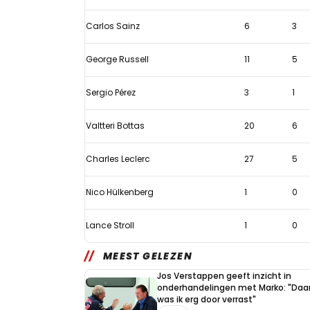
Carlos Sainz
6
3
George Russell
11
5
Sergio Pérez
3
1
Valtteri Bottas
20
6
Charles Leclerc
27
5
Nico Hülkenberg
1
0
Lance Stroll
1
0
MEEST GELEZEN
Jos Verstappen geeft inzicht in
onderhandelingen met Marko: "Daa
was ik erg door verrast"