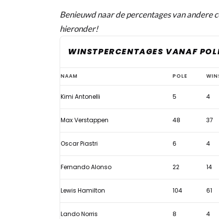
Benieuwd naar de percentages van andere cou
hieronder!
WINSTPERCENTAGES VANAF POLE
Antonelli
NAAM
POLE
WIN
blijft
Kimi Antonelli
5
4
Verstappen
(voorlopig)
Max Verstappen
48
37
voor
in
Oscar Piastri
6
4
indrukwekkende
Fernando Alonso
22
14
F1-
statistiek
Lewis Hamilton
104
61
Lando Norris
8
4