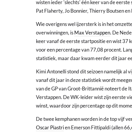
wisten ieder 'slechts' één keer van de eerste s
Pat Flaherty, Jo Bonnier, Thierry Boutsen e
Wie overigens wel ijzersterk is in het omzet
overwinningen, is
Max Verstappen
. De Neder
keer vanaf de eerste startpositie en wist 37 
voor een percentage van 77,08 procent. Lange
statistiek, maar daar kwam eerder dit jaar e
Kimi Antonelli stond dit seizoen namelijk al v
vanaf dit jaar in deze statistiek wordt meeg
van de GP van Groot-Brittannië noteert de It
Verstappen. De WK-leider wist zijn eerste vie
winst, waardoor zijn percentage op dit momen
De twee kemphanen worden in de top vijf ve
Oscar Piastri
en Emerson Fittipaldi (allen 66