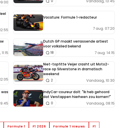
Vandaag, 13:45
0
9:00
deel
Vacature: Formule 1-redacteur
7 aug. 07:20
12:55
uw
Dutch GP maakt verrassende artiest
voor volkslied bekend
11:15
7 aug. 14:15
18
Niet-topfitte Veijer crasht uit Moto2-
race op Silverstone in dramatisch
weekend
12:05
Vandaag, 10:30
2
t was
IndyCar-coureur dolt: "Ik heb gehoord
dat Verstappen hierheen zou komen!"
9:45
Vandaag, 08:15
0
s
Formule 1
F1 2026
Formule 1 nieuws
F1