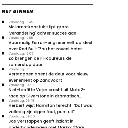
NET BINNEN
Vandaag, 13:45
McLaren-kopstuk stipt grote
'verandering' achter succes aan
Vandaag, 12:55
Voormalig Ferrari-engineer velt oordeel
over Red Bull: "Zou het zoveel beter
Vandaag, 12:05
moeten doen"
Zo brengen de F1-coureurs de
zomerstop door
Vandaag, 11:15
Verstappen opent de deur voor nieuw
evenement op Zandvoort
Vandaag, 10:30
Niet-topfitte Veijer crasht uit Moto2-
race op Silverstone in dramatisch
Vandaag, 09:45
weekend
Herbert wijst Hamilton terecht: "Dat was
volledig zijn eigen fout, punt uit"
Vandaag, 09:00
Jos Verstappen geeft inzicht in
onderhandelingen met Marko: "Daar