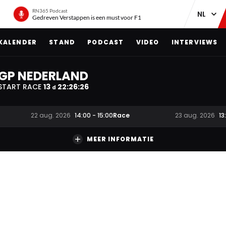
RN365 Podcast
Gedreven Verstappen is een must voor F1
KALENDER
STAND
PODCAST
VIDEO
INTERVIEWS
GP NEDERLAND
START RACE
13
22
:
26
:
25
d
Race
22 aug. 2026
14:00
-
15:00
23 aug. 2026
13
MEER INFORMATIE