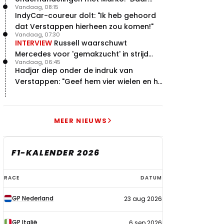
Vandaag, 08:15
was ik erg door verrast"
IndyCar-coureur dolt: "Ik heb gehoord
dat Verstappen hierheen zou komen!"
Vandaag, 07:30
INTERVIEW
Russell waarschuwt
Mercedes voor 'gemakzucht' in strijd
Vandaag, 06:45
met concurrentie
Hadjar diep onder de indruk van
Verstappen: "Geef hem vier wielen en hij
levert"
MEER NIEUWS
F1-KALENDER 2026
F1-
RACE
DATUM
kalender
GP Nederland
23 aug 2026
2026
GP Italië
6 sep 2026