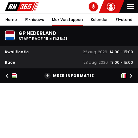
Home
F1-nieuws
Max Verstappen
Kalender
F1-stand
GP NEDERLAND
START RACE
15
11
:
38
:
20
d
Kwalificatie
22 aug. 2026
14:00
-
15:00
Race
23 aug. 2026
13:00
-
15:00
MEER INFORMATIE