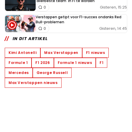
'allerbeste team' in F1 te worden
Gisteren, 15:25
0
Verstappen getipt voor F1-succes ondanks Red
Bull-problemen
Gisteren, 14:45
0
IN DIT ARTIKEL
Kimi Antonelli
Max Verstappen
F1 nieuws
Formule 1
F1 2026
Formule 1 nieuws
F1
Mercedes
George Russell
Max Verstappen nieuws