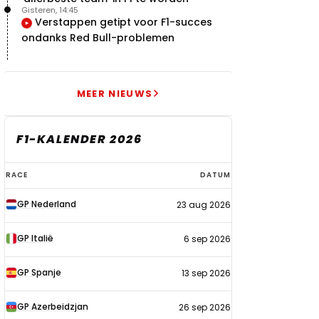
Gisteren, 14:45
Verstappen getipt voor F1-succes
ondanks Red Bull-problemen
MEER NIEUWS
F1-KALENDER 2026
F1-
RACE
DATUM
kalender
GP Nederland
23 aug 2026
2026
GP Italië
6 sep 2026
GP Spanje
13 sep 2026
GP Azerbeidzjan
26 sep 2026