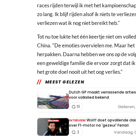
races rijden terwijl ik met het kampioenschap
zo lang. Ik blijf rijden alsof ik niets te verli
verliezen wat ik nog niet bereikt heb."
Tot nu toe lukte het één keertje niet om volle
China. "De emoties overvielen me. Maar het
herpakken. Daarna hebben we ons op de volge
een geweldige familie die ervoor zorgt dat ik
het grote doel nooit uit het oog verlies."
MEEST GELEZEN
Dutch GP maakt verrassende arties
voor volkslied bekend
Gisteren, 
13
Wolff doet opvallende cla
INTERVIEW
over F1-motor na 'gezeur' Ferrari
Vandaag, 0
2