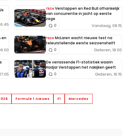
Verstappen en Red Bull afhankelijk
TECH
ls
van concurrentie in jacht op eerste
zege
6:45
Vandaag, 08:15
0
n en
McLaren wacht nieuwe test na
TECH
teleurstellende eerste seizoenshelft
6:00
Gisteren, 18:00
0
s
De verrassende F1-statistiek waarin
Hadjar Verstappen het nakijken geeft
17:05
Gisteren, 16:15
0
2026
Formule 1 nieuws
F1
Mercedes