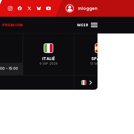
Inloggen
MEER
PREMIUM
ITALIË
SPANJE
6 SEP. 2026
13 SEP. 2026
:00
-
15:00