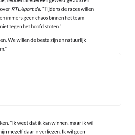
tie, hebben allebei een geweldige auto en
enover
RTL/sport.de
. "Tijdens de races willen
llen immers geen chaos binnen het team
niet tegen het hoofd stoten."
en. We willen de beste zijn en natuurlijk
am."
ken. "Ik weet dat ik kan winnen, maar ik wil
ijn mezelf daarin verliezen. Ik wil geen