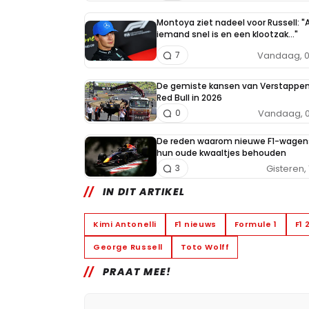
Montoya ziet nadeel voor Russell: "A
iemand snel is en een klootzak..."
Vandaag, 0
7
De gemiste kansen van Verstappe
Red Bull in 2026
Vandaag, 0
0
De reden waarom nieuwe F1-wagen
hun oude kwaaltjes behouden
Gisteren, 
3
IN DIT ARTIKEL
Kimi Antonelli
F1 nieuws
Formule 1
F1 
George Russell
Toto Wolff
PRAAT MEE!