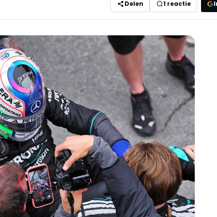
Delen
1
reactie
I