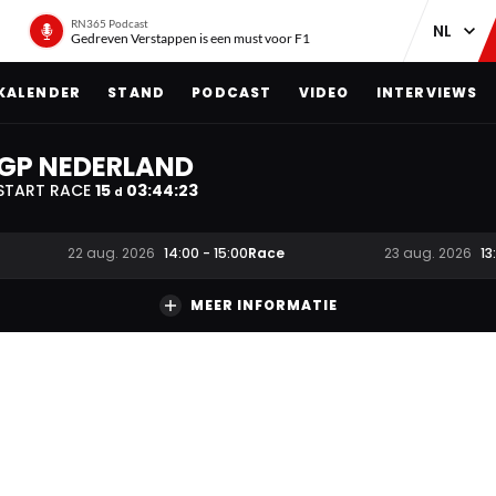
RN365 Podcast
Gedreven Verstappen is een must voor F1
KALENDER
STAND
PODCAST
VIDEO
INTERVIEWS
GP NEDERLAND
START RACE
15
03
:
44
:
22
d
Race
22 aug. 2026
14:00
-
15:00
23 aug. 2026
13
MEER INFORMATIE