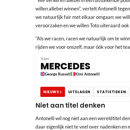
"We verkeren allebei in een uitstekende posi
willen allebei winnen", vertelt Antonelli teg
we natuurlijk fair met elkaar omgaan; we wi
veroorzaken en we willen Toto uiteraard ook 
"Als we racen, racen we natuurlijk om te winn
rijden we voor onszelf, maar óók voor het te
TEAM
MERCEDES
George Russell
Kimi Antonelli
NIEUWS
UITSLAGEN
STATISTIEKEN
Niet aan titel denken
Antonelli wil nog niet aan een wereldtitel den
daar eigenlijk niet te veel over nadenken en m