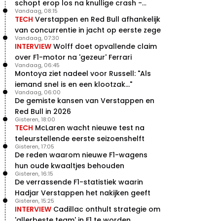
schopt erop los na knullige crash -
Vandaag, 08:15
terugblik
TECH
Verstappen en Red Bull afhankelijk
van concurrentie in jacht op eerste zege
Vandaag, 07:30
INTERVIEW
Wolff doet opvallende claim
over F1-motor na 'gezeur' Ferrari
Vandaag, 06:45
Montoya ziet nadeel voor Russell: "Als
iemand snel is en een klootzak..."
Vandaag, 06:00
De gemiste kansen van Verstappen en
Red Bull in 2026
Gisteren, 18:00
TECH
McLaren wacht nieuwe test na
teleurstellende eerste seizoenshelft
Gisteren, 17:05
De reden waarom nieuwe F1-wagens
hun oude kwaaltjes behouden
Gisteren, 16:15
De verrassende F1-statistiek waarin
Hadjar Verstappen het nakijken geeft
Gisteren, 15:25
INTERVIEW
Cadillac onthult strategie om
'allerbeste team' in F1 te worden