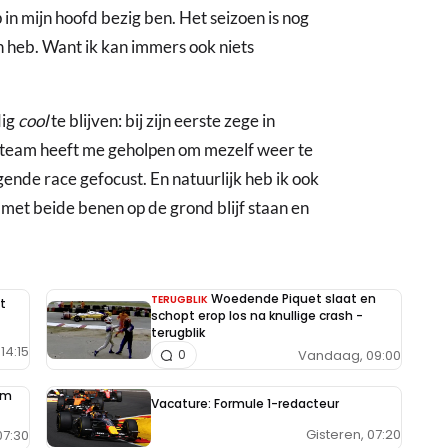
 in mijn hoofd bezig ben. Het seizoen is nog
ezen heb. Want ik kan immers ook niets
dig
cool
te blijven: bij zijn eerste zege in
 team heeft me geholpen om mezelf weer te
nde race gefocust. En natuurlijk heb ik ook
 met beide benen op de grond blijf staan en
Woedende Piquet slaat en
TERUGBLIK
t
schopt erop los na knullige crash -
terugblik
14:15
Vandaag, 09:00
0
im
Vacature: Formule 1-redacteur
Gisteren, 07:20
7:30