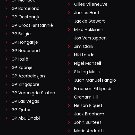
GP Monaco
Gilles Villeneuve
GP Barcelona
James Hunt
GP Oostenrijk
Jackie Stewart
GP Groot-Brittannië
Mika Häkkinen
GP België
Jos Verstappen
GP Hongarije
Jim Clark
GP Nederland
Niki Lauda
GP Italië
Nigel Mansell
GP Spanje
Stirling Moss
GP Azerbeidzjan
Juan Manuel Fangio
GP Singapore
Emerson Fittipaldi
GP Verenigde Staten
Graham Hill
GP Las Vegas
Nelson Piquet
GP Qatar
Jack Brabham
GP Abu Dhabi
John Surtees
Mario Andretti