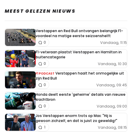
MEEST GELEZEN NIEUWS
Verstappen en Red Bull ontvangen belangrijk F1-
voordeel na matige eerste seizoenshelft
Vandaag, 11:15
0
F1-veteraan plaatst Verstappen en Hamilton in
buitencategorie
Vandaag, 10:30
0
Verstappen haalt het onmogelijke uit
F1 PODCAST
zijn Red Bull
Vandaag, 09:45
0
Honda deelt eerste 'geheime' details van nieuwe
krachtbron
Vandaag, 09:00
0
Jos Verstappen enorm trots op Max: "Hij is
gewoon zichzelf, en dat is juist zo geweldig!"
Vandaag, 08:15
1