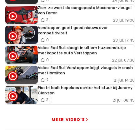
24 jul. 18:45
Zien: zo werkt de aangepaste Macarena-vleugel
van Ferrari
23 jul. 19:00
3
Verstappen geeft goed nieuws over
competitiviteit
23 jul. 17:45
0
Video: Red Bull slaagt in ultiem huzarenstukje
met kapotte auto Verstappen
22 jul. 07:30
0
Video: Red Bull Verstappen krijgt vleugels in crash
met Hamilton
21 jul. 14:20
2
Piastri faalt hopeloos achter het stuur bij Jeremy
Clarkson
21 jul. 08:45
3
MEER VIDEO'S