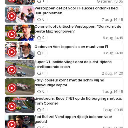
krysose
Gisteren, 15:05
1
4 januari 2022 17:06
Verstappen getipt voor F1-succes ondanks Red
Bull-problemen
Zien zetten of in overleg besloten dat de navigator
7 aug. 14:45
0
beter naar een hulppost kan gaan? Het is namelijk
Coronel looft kritische Verstappen: “Dan komt de
helemaal niet zo midden in de woestijn achterlaten.
beste Max naar boven”
Binnen een kwartiertje is er of een hulpdienst of een
5 aug. 14:15
0
helikopter.
Gedreven Verstappen is een must voor F1
3 aug. 14:10
0
MvTilburg
Super GT-bolide vliegt door de lucht tijdens
schrikbarende crash
5 januari 2022 07:20
2 aug. 14:20
0
Ken je de term: Samen uit, samen thuis?
Rally-coureur komt met de schrik vrij na
drievoudige koprol
1 aug. 14:45
0
Teun van Gelder
Livestream: Race 7 NLS op de Nürburgring met o.a.
Tom Coronel
7 januari 2022 18:51
1 aug. 09:15
4
Kon hij hem wel ontwijken? In dat mulle zand?
Red Bull zal Verstappen rijkelijk belonen voor
geduld
0