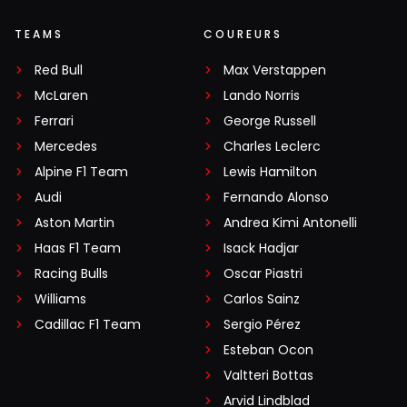
TEAMS
COUREURS
Red Bull
Max Verstappen
McLaren
Lando Norris
Ferrari
George Russell
Mercedes
Charles Leclerc
Alpine F1 Team
Lewis Hamilton
Audi
Fernando Alonso
Aston Martin
Andrea Kimi Antonelli
Haas F1 Team
Isack Hadjar
Racing Bulls
Oscar Piastri
Williams
Carlos Sainz
Cadillac F1 Team
Sergio Pérez
Esteban Ocon
Valtteri Bottas
Arvid Lindblad