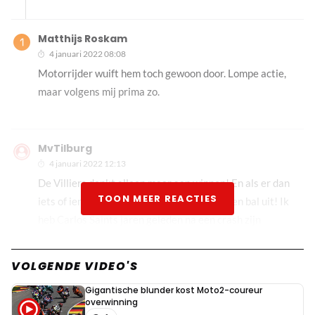
Matthijs Roskam
4 januari 2022 08:08
Motorrijder wuift hem toch gewoon door. Lompe actie,
maar volgens mij prima zo.
MvTilburg
4 januari 2022 12:13
De Villiers denkt alleen maar aan winnen! En als er dan
TOON MEER REACTIES
iets of iemand in de weg staat maakt ze geen bal uit! Ik
heb Carlos Saints jaren geleden na een crash zijn
navigator uit de auto zien zetten midden in de woestijn
omdat hij gewond was, om vervolgens zelf alleen door te
VOLGENDE VIDEO'S
rijden! Ga daar maar eens over nadenken...
Gigantische blunder kost Moto2-coureur
overwinning