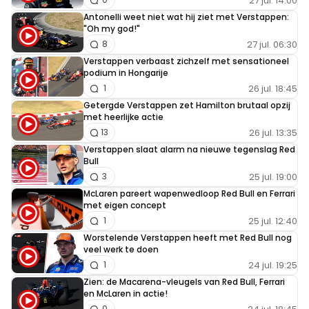
27 jul. 14:00
Antonelli weet niet wat hij ziet met Verstappen:
"Oh my god!"
Meepraten? Dat kan! Je hoeft je alleen maar aan te
27 jul. 06:30
8
melden met een RN365-account.
Verstappen verbaast zichzelf met sensationeel
podium in Hongarije
26 jul. 18:45
1
INLOGGEN
AANMELDEN
Getergde Verstappen zet Hamilton brutaal opzij
met heerlijke actie
26 jul. 13:35
13
Verstappen slaat alarm na nieuwe tegenslag Red
Bull
25 jul. 19:00
3
McLaren pareert wapenwedloop Red Bull en Ferrari
met eigen concept
25 jul. 12:40
1
Worstelende Verstappen heeft met Red Bull nog
veel werk te doen
24 jul. 19:25
1
Zien: de Macarena-vleugels van Red Bull, Ferrari
en McLaren in actie!
0