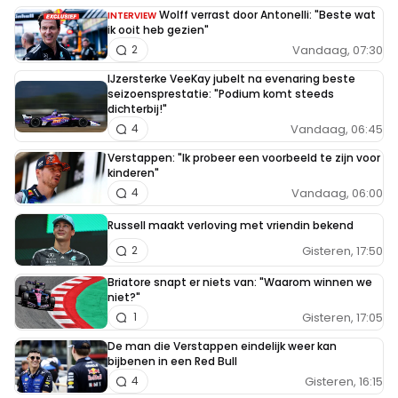
Wolff verrast door Antonelli: "Beste wat
INTERVIEW
ik ooit heb gezien"
Vandaag, 07:30
2
IJzersterke VeeKay jubelt na evenaring beste
seizoensprestatie: "Podium komt steeds
dichterbij!"
Vandaag, 06:45
4
Verstappen: "Ik probeer een voorbeeld te zijn voor
kinderen"
Vandaag, 06:00
4
Russell maakt verloving met vriendin bekend
Gisteren, 17:50
2
Briatore snapt er niets van: "Waarom winnen we
niet?"
Gisteren, 17:05
1
De man die Verstappen eindelijk weer kan
bijbenen in een Red Bull
Gisteren, 16:15
4