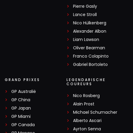
Pierre Gasly
Lance Stroll
Nico Hülkenberg
Alexander Albon
Liam Lawson
Oliver Bearman
Franco Colapinto
Gabriel Bortoleto
GRAND PRIXES
LEGENDARISCHE
COUREURS
GP Australië
Nico Rosberg
GP China
Alain Prost
GP Japan
Michael Schumacher
GP Miami
Alberto Ascari
GP Canada
Ayrton Senna