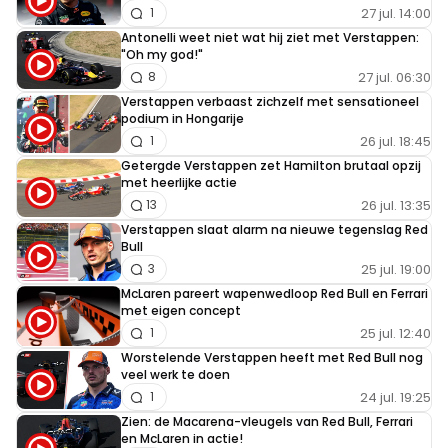
27 jul. 14:00
1
Antonelli weet niet wat hij ziet met Verstappen:
"Oh my god!"
27 jul. 06:30
8
Verstappen verbaast zichzelf met sensationeel
podium in Hongarije
26 jul. 18:45
1
Getergde Verstappen zet Hamilton brutaal opzij
met heerlijke actie
26 jul. 13:35
13
Verstappen slaat alarm na nieuwe tegenslag Red
Bull
25 jul. 19:00
3
McLaren pareert wapenwedloop Red Bull en Ferrari
met eigen concept
25 jul. 12:40
1
Worstelende Verstappen heeft met Red Bull nog
veel werk te doen
24 jul. 19:25
1
Zien: de Macarena-vleugels van Red Bull, Ferrari
en McLaren in actie!