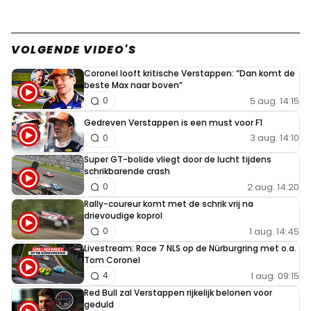
VOLGENDE VIDEO'S
Coronel looft kritische Verstappen: “Dan komt de
beste Max naar boven”
5 aug. 14:15
0
Gedreven Verstappen is een must voor F1
3 aug. 14:10
0
Super GT-bolide vliegt door de lucht tijdens
schrikbarende crash
2 aug. 14:20
0
Rally-coureur komt met de schrik vrij na
drievoudige koprol
1 aug. 14:45
0
Livestream: Race 7 NLS op de Nürburgring met o.a.
Tom Coronel
1 aug. 09:15
4
Red Bull zal Verstappen rijkelijk belonen voor
geduld