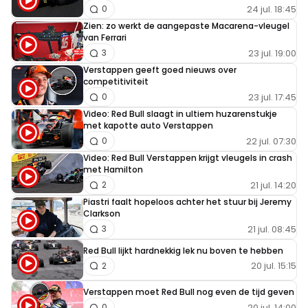
24 jul. 18:45
0
Zien: zo werkt de aangepaste Macarena-vleugel
van Ferrari
23 jul. 19:00
3
Verstappen geeft goed nieuws over
competitiviteit
23 jul. 17:45
0
Video: Red Bull slaagt in ultiem huzarenstukje
met kapotte auto Verstappen
22 jul. 07:30
0
Video: Red Bull Verstappen krijgt vleugels in crash
met Hamilton
21 jul. 14:20
2
Piastri faalt hopeloos achter het stuur bij Jeremy
Clarkson
21 jul. 08:45
3
Red Bull lijkt hardnekkig lek nu boven te hebben
20 jul. 15:15
2
Verstappen moet Red Bull nog even de tijd geven
20 jul. 14:00
0