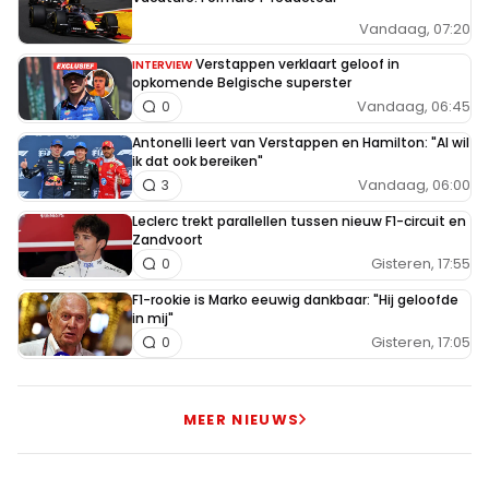
Vandaag, 07:20
Verstappen verklaart geloof in
INTERVIEW
opkomende Belgische superster
Vandaag, 06:45
0
Antonelli leert van Verstappen en Hamilton: "Al wil
ik dat ook bereiken"
Vandaag, 06:00
3
Leclerc trekt parallellen tussen nieuw F1-circuit en
Zandvoort
Gisteren, 17:55
0
F1-rookie is Marko eeuwig dankbaar: "Hij geloofde
in mij"
Gisteren, 17:05
0
MEER NIEUWS