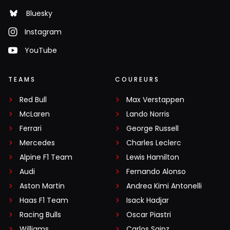
Bluesky
Instagram
YouTube
TEAMS
COUREURS
Red Bull
Max Verstappen
McLaren
Lando Norris
Ferrari
George Russell
Mercedes
Charles Leclerc
Alpine F1 Team
Lewis Hamilton
Audi
Fernando Alonso
Aston Martin
Andrea Kimi Antonelli
Haas F1 Team
Isack Hadjar
Racing Bulls
Oscar Piastri
Williams
Carlos Sainz