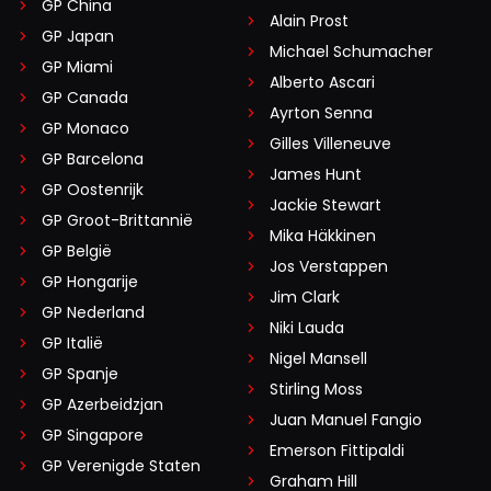
GP China
Alain Prost
GP Japan
Michael Schumacher
GP Miami
Alberto Ascari
GP Canada
Ayrton Senna
GP Monaco
Gilles Villeneuve
GP Barcelona
James Hunt
GP Oostenrijk
Jackie Stewart
GP Groot-Brittannië
Mika Häkkinen
GP België
Jos Verstappen
GP Hongarije
Jim Clark
GP Nederland
Niki Lauda
GP Italië
Nigel Mansell
GP Spanje
Stirling Moss
GP Azerbeidzjan
Juan Manuel Fangio
GP Singapore
Emerson Fittipaldi
GP Verenigde Staten
Graham Hill