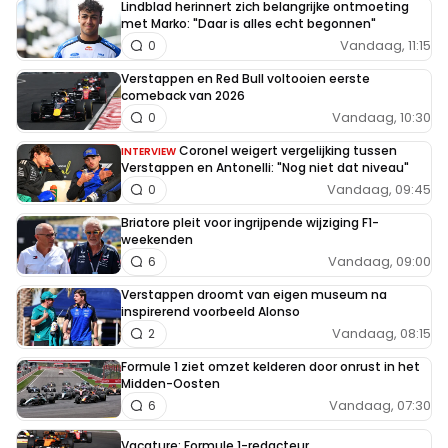
Lindblad herinnert zich belangrijke ontmoeting
met Marko: "Daar is alles echt begonnen"
Vandaag, 11:15
0
Verstappen en Red Bull voltooien eerste
comeback van 2026
Vandaag, 10:30
0
Coronel weigert vergelijking tussen
INTERVIEW
Verstappen en Antonelli: "Nog niet dat niveau"
Vandaag, 09:45
0
Briatore pleit voor ingrijpende wijziging F1-
weekenden
Vandaag, 09:00
6
Verstappen droomt van eigen museum na
inspirerend voorbeeld Alonso
Vandaag, 08:15
2
Formule 1 ziet omzet kelderen door onrust in het
Midden-Oosten
Vandaag, 07:30
6
Vacature: Formule 1-redacteur