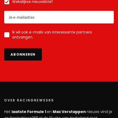
Wekelijkse nieuwsbrief
Ik wil ook e-mails van interessante partners
ontvangen.
ABONNEREN
OVER RACINGNEWS365
Het
laatste Formule 1
en
Max Verstappen
nieuws vind je
op RacingNews365.nl de F1-site van Nederland met