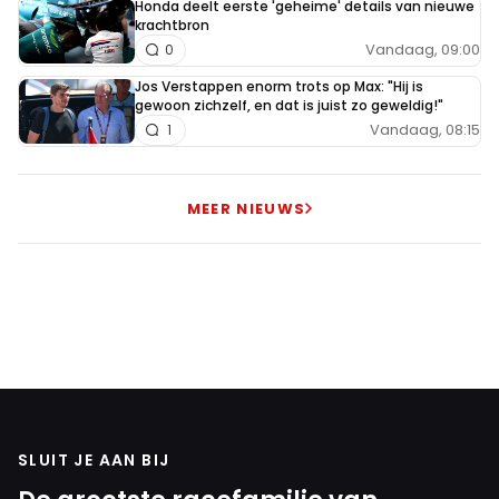
Honda deelt eerste 'geheime' details van nieuwe
voorrang, dan zal de deceptie aan het eind van dit
krachtbron
jaar nog groter worden dan eind 2024,
Vandaag, 09:00
0
Jos Verstappen enorm trots op Max: "Hij is
Georgina van Adrichem
gewoon zichzelf, en dat is juist zo geweldig!"
Vandaag, 08:15
29 september 2025 13:53
1
Die Zak heeft met zijn mening een achterbakse
opmerking(en) gemaakt. nu hoop wij als fans dat dat
MEER NIEUWS
Max een heleboel gaat winnen, maar Max is veel
sportiever als dat team, want Max is heel sportief en
zegt nooit iets van die afgrijselijk woorden tegenover
dat andere team. Die Zak moet zich toch maar eens
excuseren bij Max.
Em ver
29 september 2025 10:33
SLUIT JE AAN BIJ
Dom van ZB. Verstappen is een 'publieksmagneet'. Kijk