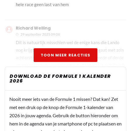
hele race geen last van hem
Richard Welling
29 september 2025 09:08
Dit is natuurlijk misschien wel de enige kans die Lando
nog krijgt. Die zou heel zijn als hij niet all in gaat met zo'n
TOON MEER REACTIES
achterstand. Als hij niet waagt wordt hij tweede of derde
en aan beide heb je weinig omdat alleen plek 1 telt. Dus ik
zie wel kansen voor Max om aan te sluiten als ze er beide
DOWNLOAD DE FORMULE 1 KALENDER
2026
er af gaan.
Nooit meer iets van de Formule 1 missen? Dat kan! Zet
Noodstop
met een druk op de knop de Formule 1-kalender van
29 september 2025 09:30
2026 in jouw agenda. Gebruik de button hieronder om
Met het lezen van de titel, dacht ik, die gaat een aanslag
hem in de agenda van je smartphone of pc te plaatsen en
plegen.