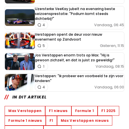
IJzersterke VeeKay jubelt na evenaring beste
seizoensprestatie: "Podium komt steeds
dichterbij!"
Vandaag, 06:45
4
Verstappen opent de deur voor nieuw
evenement op Zandvoort
Gisteren, 11:15
5
Jos Verstappen enorm trots op Max: "Hij is
gewoon zichzelf, en dat is juist zo geweldig!"
Vandaag, 08:15
1
Verstappen: "Ik probeer een voorbeeld te zijn voor
kinderen"
Vandaag, 06:00
4
IN DIT ARTIKEL
Max Verstappen
F1 nieuws
Formule 1
F1 2025
Formule 1 nieuws
F1
Max Verstappen nieuws