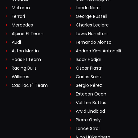
McLaren
Lando Norris
Ferrari
George Russell
Mercedes
Charles Leclerc
Alpine F1 Team
Lewis Hamilton
Audi
Fernando Alonso
Aston Martin
Andrea Kimi Antonelli
Haas F1 Team
Isack Hadjar
Racing Bulls
Oscar Piastri
Williams
Carlos Sainz
Cadillac F1 Team
Sergio Pérez
Esteban Ocon
Valtteri Bottas
Arvid Lindblad
Pierre Gasly
Lance Stroll
Nico Hülkenberg