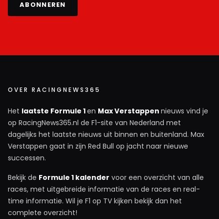
ABONNEREN
2021.
HaroldLT
29 september 2025 10:57
Ik denk alleen dat geen van beide Mclarencoureurs
bij zo'n actie het risico willen lopen om zelf ook een
OVER RACINGNEWS365
nul score te krijgen, of een tijdstraf, mochten ze niet
uitvallen. Want dat zou meteen hun eigen kansen op
Het
laatste Formule 1
en
Max Verstappen
nieuws vind je
de titel verkleinen t.o.v. hun teamgenoot. Hamilton
op RacingNews365.nl de F1-site van Nederland met
voerde een al vaker succesvol toegepaste
dagelijks het laatste nieuws uit binnen en buitenland. Max
manoeuvre uit op Max, waarbij de ervaring hem zei
Verstappen gaat in zijn Red Bull op jacht naar nieuwe
dat hij zelf maar een geringe kans liep om uit te
successen.
vallen. En Bottas was in Hongarije zelf helemaal niet
Bekijk de
Formule 1 kalender
voor een overzicht van alle
in de race voor de titel.
races, met uitgebreide informatie van de races en real-
time informatie. Wil je F1 op TV kijken bekijk dan het
complete overzicht!