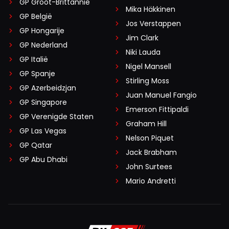
GP Groot-Brittannië
Mika Häkkinen
GP België
Jos Verstappen
GP Hongarije
Jim Clark
GP Nederland
Niki Lauda
GP Italië
Nigel Mansell
GP Spanje
Stirling Moss
GP Azerbeidzjan
Juan Manuel Fangio
GP Singapore
Emerson Fittipaldi
GP Verenigde Staten
Graham Hill
GP Las Vegas
Nelson Piquet
GP Qatar
Jack Brabham
GP Abu Dhabi
John Surtees
Mario Andretti