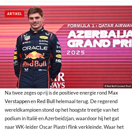
ARTIKEL
© Red Bull Content Pool
Na twee zeges op rij is de positieve energie rond
Max
Verstappen
en
Red Bull
helemaal terug. De regerend
wereldkampioen stond op het hoogste treetje van het
podium in Italië en Azerbeidzjan, waardoor hij het gat
naar WK-leider Oscar Piastri flink verkleinde. Waar het