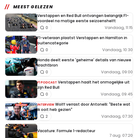
MEEST GELEZEN
Verstappen en Red Bull ontvangen belangrijk F1-
voordeel na matige eerste seizoenshelft
Vandaag, 11:15
0
F1-veteraan plaatst Verstappen en Hamilton in
buitencategorie
Vandaag, 10:30
0
Honda deelt eerste 'geheime' details van nieuwe
krachtbron
Vandaag, 09:00
0
Verstappen haalt het onmogelijke uit
F1 PODCAST
zijn Red Bull
Vandaag, 09:45
0
Wolff verrast door Antonelli: "Beste wat
INTERVIEW
ik ooit heb gezien"
Vandaag, 07:30
2
Vacature: Formule 1-redacteur
7 aug. 07:20