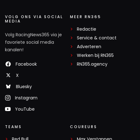
Em ver
29 september 2025 14:14
Bewaar uw bericht maar. Ik schat 20 tot 30% in
VOLG ONS VIA SOCIAL
MEER RN365
MEDIA
Nederland. Of het nou terecht is of niet.
Redactie
Volg RacingNews365 via je
Service & contact
favoriete social media
Adverteren
kanalen!
Werken bij RN365
Meepraten? Dat kan! Je hoeft je alleen maar aan te
Facebook
RN365.agency
melden met een RN365-account.
X
INLOGGEN
AANMELDEN
Bluesky
Instagram
YouTube
TEAMS
COUREURS
Red Bull
Max Verstappen