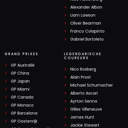
Alexander Albon
Liam Lawson
Oliver Bearman
Franco Colapinto
Gabriel Bortoleto
GRAND PRIXES
LEGENDARISCHE
COUREURS
GP Australië
Nico Rosberg
GP China
Alain Prost
GP Japan
Michael Schumacher
GP Miami
Alberto Ascari
GP Canada
Ayrton Senna
GP Monaco
Gilles Villeneuve
GP Barcelona
James Hunt
GP Oostenrijk
Jackie Stewart